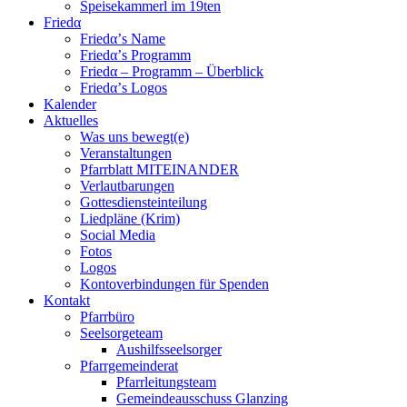
Speisekammerl im 19ten
Friedα
Friedα’s Name
Friedα’s Programm
Friedα – Programm – Überblick
Friedα’s Logos
Kalender
Aktuelles
Was uns bewegt(e)
Veranstaltungen
Pfarrblatt MITEINANDER
Verlautbarungen
Gottesdiensteinteilung
Liedpläne (Krim)
Social Media
Fotos
Logos
Kontoverbindungen für Spenden
Kontakt
Pfarrbüro
Seelsorgeteam
Aushilfsseelsorger
Pfarrgemeinderat
Pfarrleitungsteam
Gemeindeausschuss Glanzing