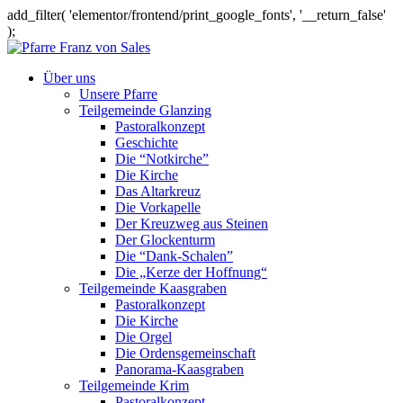
add_filter( 'elementor/frontend/print_google_fonts', '__return_false'
);
Über uns
Unsere Pfarre
Teilgemeinde Glanzing
Pastoralkonzept
Geschichte
Die “Notkirche”
Die Kirche
Das Altarkreuz
Die Vorkapelle
Der Kreuzweg aus Steinen
Der Glockenturm
Die “Dank-Schalen”
Die „Kerze der Hoffnung“
Teilgemeinde Kaasgraben
Pastoralkonzept
Die Kirche
Die Orgel
Die Ordensgemeinschaft
Panorama-Kaasgraben
Teilgemeinde Krim
Pastoralkonzept