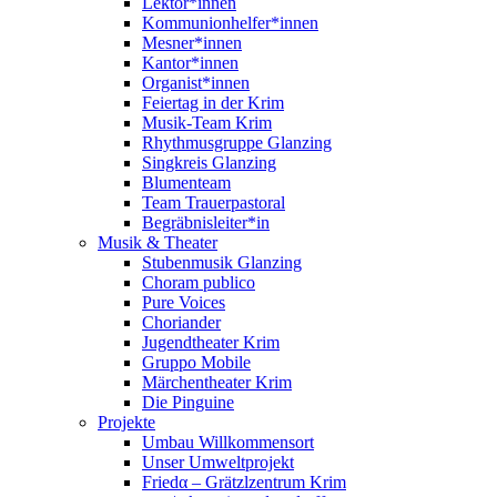
Lektor*innen
Kommunionhelfer*innen
Mesner*innen
Kantor*innen
Organist*innen
Feiertag in der Krim
Musik-Team Krim
Rhythmusgruppe Glanzing
Singkreis Glanzing
Blumenteam
Team Trauerpastoral
Begräbnisleiter*in
Musik & Theater
Stubenmusik Glanzing
Choram publico
Pure Voices
Choriander
Jugendtheater Krim
Gruppo Mobile
Märchentheater Krim
Die Pinguine
Projekte
Umbau Willkommensort
Unser Umweltprojekt
Friedα – Grätzlzentrum Krim