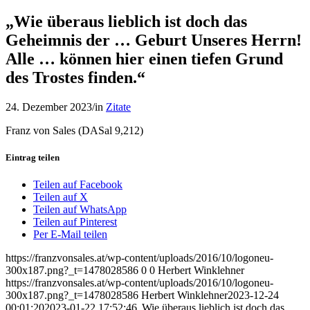
„Wie überaus lieblich ist doch das
Geheimnis der … Geburt Unseres Herrn!
Alle … können hier einen tiefen Grund
des Trostes finden.“
24. Dezember 2023
/
in
Zitate
Franz von Sales (DASal 9,212)
Eintrag teilen
Teilen auf Facebook
Teilen auf X
Teilen auf WhatsApp
Teilen auf Pinterest
Per E-Mail teilen
https://franzvonsales.at/wp-content/uploads/2016/10/logoneu-
300x187.png?_t=1478028586
0
0
Herbert Winklehner
https://franzvonsales.at/wp-content/uploads/2016/10/logoneu-
300x187.png?_t=1478028586
Herbert Winklehner
2023-12-24
00:01:20
2023-01-22 17:52:46
„Wie überaus lieblich ist doch das