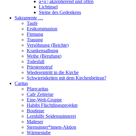
a+o | akzeptierend und offen
Lichtinsel
Steine des Gedenkens
Sakramente …
Taufe
Erstkommunion
Firmung
Trauung
Versöhnung (Beichte)
Krankensalbung
Weihe (Berufung)
Todesfall
Priesternotruf
Wiedereintritt in die Kirche
Schwierigkeiten mit dem Kirchenbeitrag?
Caritas
Pfarrcaritas
Cafe Zeitreise
Eine-Welt-Gruppe
Habibi Flüchtlingsprojekte
Boutique
Lernhilfe Seidenspinnerei
Malteser
Sternsinger*innen-Aktion
Wärmestube