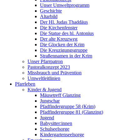
Unser Umweltprogramm
Geschichte
Altarbild
Der Hl. Judas Thaddäus
Die Kirchenfenster
Die Statue des hl. Antonius
Der alte Kreuzweg
Die Glocken der Krim
Die Kreuzigungsgruppe
Straßennamen in der Krim
Unser Pfarrpatron
Pastoralkonzept 2023
Missbrauch und Prävention
Umweltleitlinien
Pfarrleben
Kinder & Jugend
Mäusetreff Glanzing
Jungschar
Pfadfindergruppe 58 (Krim)
Pfadfindergruppe 81 (Glanzing)
Jugend
Babysitter:innen
Schulseelsorge
Kindergartenseelsorge