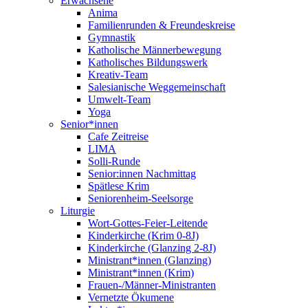
Erwachsene
Anima
Familienrunden & Freundeskreise
Gymnastik
Katholische Männerbewegung
Katholisches Bildungswerk
Kreativ-Team
Salesianische Weggemeinschaft
Umwelt-Team
Yoga
Senior*innen
Cafe Zeitreise
LIMA
Solli-Runde
Senior:innen Nachmittag
Spätlese Krim
Seniorenheim-Seelsorge
Liturgie
Wort-Gottes-Feier-Leitende
Kinderkirche (Krim 0-8J)
Kinderkirche (Glanzing 2-8J)
Ministrant*innen (Glanzing)
Ministrant*innen (Krim)
Frauen-/Männer-Ministranten
Vernetzte Ökumene