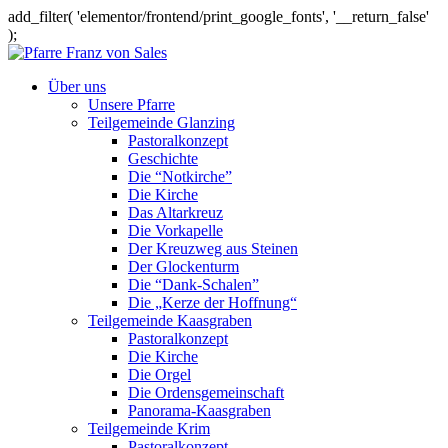
add_filter( 'elementor/frontend/print_google_fonts', '__return_false'
);
Über uns
Unsere Pfarre
Teilgemeinde Glanzing
Pastoralkonzept
Geschichte
Die “Notkirche”
Die Kirche
Das Altarkreuz
Die Vorkapelle
Der Kreuzweg aus Steinen
Der Glockenturm
Die “Dank-Schalen”
Die „Kerze der Hoffnung“
Teilgemeinde Kaasgraben
Pastoralkonzept
Die Kirche
Die Orgel
Die Ordensgemeinschaft
Panorama-Kaasgraben
Teilgemeinde Krim
Pastoralkonzept