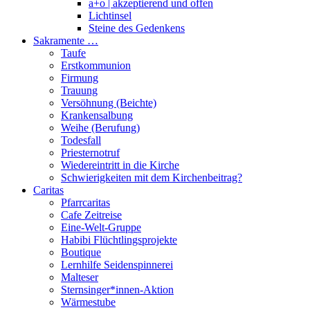
a+o | akzeptierend und offen
Lichtinsel
Steine des Gedenkens
Sakramente …
Taufe
Erstkommunion
Firmung
Trauung
Versöhnung (Beichte)
Krankensalbung
Weihe (Berufung)
Todesfall
Priesternotruf
Wiedereintritt in die Kirche
Schwierigkeiten mit dem Kirchenbeitrag?
Caritas
Pfarrcaritas
Cafe Zeitreise
Eine-Welt-Gruppe
Habibi Flüchtlingsprojekte
Boutique
Lernhilfe Seidenspinnerei
Malteser
Sternsinger*innen-Aktion
Wärmestube