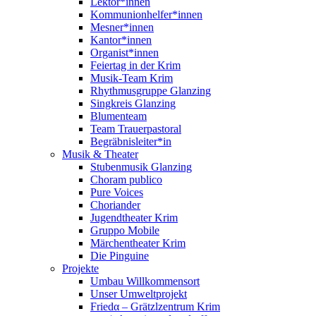
Lektor*innen
Kommunionhelfer*innen
Mesner*innen
Kantor*innen
Organist*innen
Feiertag in der Krim
Musik-Team Krim
Rhythmusgruppe Glanzing
Singkreis Glanzing
Blumenteam
Team Trauerpastoral
Begräbnisleiter*in
Musik & Theater
Stubenmusik Glanzing
Choram publico
Pure Voices
Choriander
Jugendtheater Krim
Gruppo Mobile
Märchentheater Krim
Die Pinguine
Projekte
Umbau Willkommensort
Unser Umweltprojekt
Friedα – Grätzlzentrum Krim