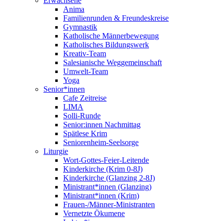
Erwachsene
Anima
Familienrunden & Freundeskreise
Gymnastik
Katholische Männerbewegung
Katholisches Bildungswerk
Kreativ-Team
Salesianische Weggemeinschaft
Umwelt-Team
Yoga
Senior*innen
Cafe Zeitreise
LIMA
Solli-Runde
Senior:innen Nachmittag
Spätlese Krim
Seniorenheim-Seelsorge
Liturgie
Wort-Gottes-Feier-Leitende
Kinderkirche (Krim 0-8J)
Kinderkirche (Glanzing 2-8J)
Ministrant*innen (Glanzing)
Ministrant*innen (Krim)
Frauen-/Männer-Ministranten
Vernetzte Ökumene