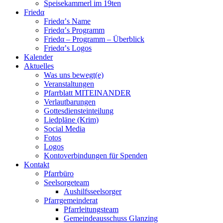
Speisekammerl im 19ten
Friedα
Friedα’s Name
Friedα’s Programm
Friedα – Programm – Überblick
Friedα’s Logos
Kalender
Aktuelles
Was uns bewegt(e)
Veranstaltungen
Pfarrblatt MITEINANDER
Verlautbarungen
Gottesdiensteinteilung
Liedpläne (Krim)
Social Media
Fotos
Logos
Kontoverbindungen für Spenden
Kontakt
Pfarrbüro
Seelsorgeteam
Aushilfsseelsorger
Pfarrgemeinderat
Pfarrleitungsteam
Gemeindeausschuss Glanzing