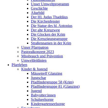
Unser Umweltprogramm
Geschichte
Altarbild
Der Hl. Judas Thaddäus
Die Kirchenfenster
Die Statue des hl. Antonius
Der alte Kreuzweg
Die Glocken der Krim
Die Kreuzigungsgruppe
Straßennamen in der Krim
Unser Pfarrpatron
Pastoralkonzept 2023
Missbrauch und Prävention
Umweltleitlinien
Pfarrleben
Kinder & Jugend
Mäusetreff Glanzing
Jungschar
Pfadfindergruppe 58 (Krim)
Pfadfindergruppe 81 (Glanzing)
Jugend
Babysitter:innen
Schulseelsorge
Kindergartenseelsorge