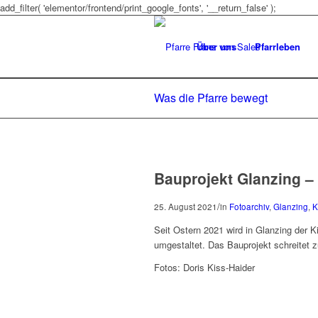
add_filter( 'elementor/frontend/print_google_fonts', '__return_false' );
Über uns
Pfarrleben
Was die Pfarre bewegt
Bauprojekt Glanzing – 
/
25. August 2021
in
Fotoarchiv
,
Glanzing
,
K
Seit Ostern 2021 wird in Glanzing der 
umgestaltet. Das Bauprojekt schreitet z
Fotos: Doris Kiss-Haider