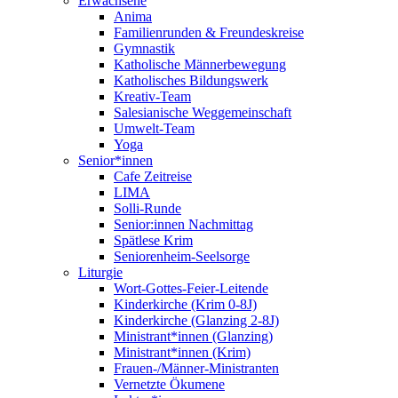
Erwachsene
Anima
Familienrunden & Freundeskreise
Gymnastik
Katholische Männerbewegung
Katholisches Bildungswerk
Kreativ-Team
Salesianische Weggemeinschaft
Umwelt-Team
Yoga
Senior*innen
Cafe Zeitreise
LIMA
Solli-Runde
Senior:innen Nachmittag
Spätlese Krim
Seniorenheim-Seelsorge
Liturgie
Wort-Gottes-Feier-Leitende
Kinderkirche (Krim 0-8J)
Kinderkirche (Glanzing 2-8J)
Ministrant*innen (Glanzing)
Ministrant*innen (Krim)
Frauen-/Männer-Ministranten
Vernetzte Ökumene