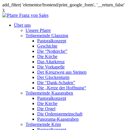
add_filter( 'elementor/frontend/print_google_fonts', '__return_false'
);
Über uns
Unsere Pfarre
Teilgemeinde Glanzing
Pastoralkonzept
Geschichte
Die “Notkirche”
Die Kirche
Das Altarkreuz
Die Vorkapelle
Der Kreuzweg aus Steinen
Der Glockenturm
Die “Dank-Schalen”
Die „Kerze der Hoffnung“
Teilgemeinde Kaasgraben
Pastoralkonzept
Die Kirche
Die Orgel
Die Ordensgemeinschaft
Panorama-Kaasgraben
Teilgemeinde Krim
Pastoralkonzept