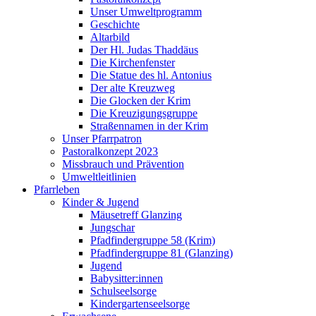
Unser Umweltprogramm
Geschichte
Altarbild
Der Hl. Judas Thaddäus
Die Kirchenfenster
Die Statue des hl. Antonius
Der alte Kreuzweg
Die Glocken der Krim
Die Kreuzigungsgruppe
Straßennamen in der Krim
Unser Pfarrpatron
Pastoralkonzept 2023
Missbrauch und Prävention
Umweltleitlinien
Pfarrleben
Kinder & Jugend
Mäusetreff Glanzing
Jungschar
Pfadfindergruppe 58 (Krim)
Pfadfindergruppe 81 (Glanzing)
Jugend
Babysitter:innen
Schulseelsorge
Kindergartenseelsorge