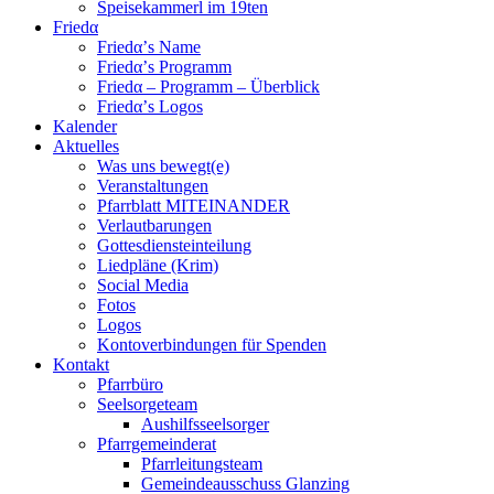
Speisekammerl im 19ten
Friedα
Friedα’s Name
Friedα’s Programm
Friedα – Programm – Überblick
Friedα’s Logos
Kalender
Aktuelles
Was uns bewegt(e)
Veranstaltungen
Pfarrblatt MITEINANDER
Verlautbarungen
Gottesdiensteinteilung
Liedpläne (Krim)
Social Media
Fotos
Logos
Kontoverbindungen für Spenden
Kontakt
Pfarrbüro
Seelsorgeteam
Aushilfsseelsorger
Pfarrgemeinderat
Pfarrleitungsteam
Gemeindeausschuss Glanzing