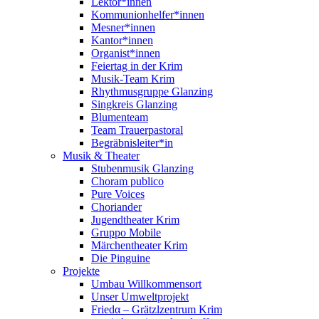
Lektor*innen
Kommunionhelfer*innen
Mesner*innen
Kantor*innen
Organist*innen
Feiertag in der Krim
Musik-Team Krim
Rhythmusgruppe Glanzing
Singkreis Glanzing
Blumenteam
Team Trauerpastoral
Begräbnisleiter*in
Musik & Theater
Stubenmusik Glanzing
Choram publico
Pure Voices
Choriander
Jugendtheater Krim
Gruppo Mobile
Märchentheater Krim
Die Pinguine
Projekte
Umbau Willkommensort
Unser Umweltprojekt
Friedα – Grätzlzentrum Krim