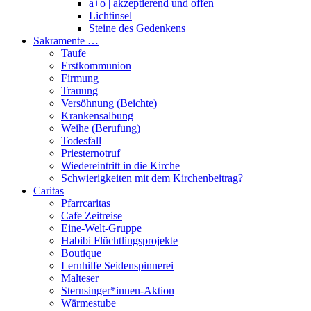
a+o | akzeptierend und offen
Lichtinsel
Steine des Gedenkens
Sakramente …
Taufe
Erstkommunion
Firmung
Trauung
Versöhnung (Beichte)
Krankensalbung
Weihe (Berufung)
Todesfall
Priesternotruf
Wiedereintritt in die Kirche
Schwierigkeiten mit dem Kirchenbeitrag?
Caritas
Pfarrcaritas
Cafe Zeitreise
Eine-Welt-Gruppe
Habibi Flüchtlingsprojekte
Boutique
Lernhilfe Seidenspinnerei
Malteser
Sternsinger*innen-Aktion
Wärmestube