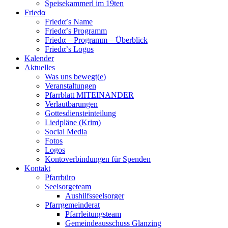
Speisekammerl im 19ten
Friedα
Friedα’s Name
Friedα’s Programm
Friedα – Programm – Überblick
Friedα’s Logos
Kalender
Aktuelles
Was uns bewegt(e)
Veranstaltungen
Pfarrblatt MITEINANDER
Verlautbarungen
Gottesdiensteinteilung
Liedpläne (Krim)
Social Media
Fotos
Logos
Kontoverbindungen für Spenden
Kontakt
Pfarrbüro
Seelsorgeteam
Aushilfsseelsorger
Pfarrgemeinderat
Pfarrleitungsteam
Gemeindeausschuss Glanzing