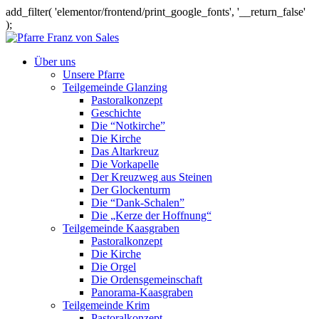
add_filter( 'elementor/frontend/print_google_fonts', '__return_false'
);
Über uns
Unsere Pfarre
Teilgemeinde Glanzing
Pastoralkonzept
Geschichte
Die “Notkirche”
Die Kirche
Das Altarkreuz
Die Vorkapelle
Der Kreuzweg aus Steinen
Der Glockenturm
Die “Dank-Schalen”
Die „Kerze der Hoffnung“
Teilgemeinde Kaasgraben
Pastoralkonzept
Die Kirche
Die Orgel
Die Ordensgemeinschaft
Panorama-Kaasgraben
Teilgemeinde Krim
Pastoralkonzept