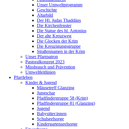
Unser Umweltprogramm
Geschichte
Altarbild
Der Hl. Judas Thaddäus
Die Kirchenfenster
Die Statue des hl. Antonius
Der alte Kreuzweg
Die Glocken der Krim
Die Kreuzigungsgruppe
Straßennamen in der Krim
Unser Pfarrpatron
Pastoralkonzept 2023
Missbrauch und Prävention
Umweltleitlinien
Pfarrleben
Kinder & Jugend
Mäusetreff Glanzing
Jungschar
Pfadfindergruppe 58 (Krim)
Pfadfindergruppe 81 (Glanzing)
Jugend
Babysitter:innen
Schulseelsorge
Kindergartenseelsorge