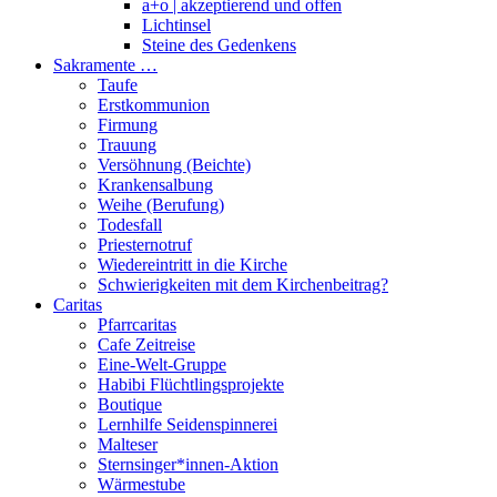
a+o | akzeptierend und offen
Lichtinsel
Steine des Gedenkens
Sakramente …
Taufe
Erstkommunion
Firmung
Trauung
Versöhnung (Beichte)
Krankensalbung
Weihe (Berufung)
Todesfall
Priesternotruf
Wiedereintritt in die Kirche
Schwierigkeiten mit dem Kirchenbeitrag?
Caritas
Pfarrcaritas
Cafe Zeitreise
Eine-Welt-Gruppe
Habibi Flüchtlingsprojekte
Boutique
Lernhilfe Seidenspinnerei
Malteser
Sternsinger*innen-Aktion
Wärmestube