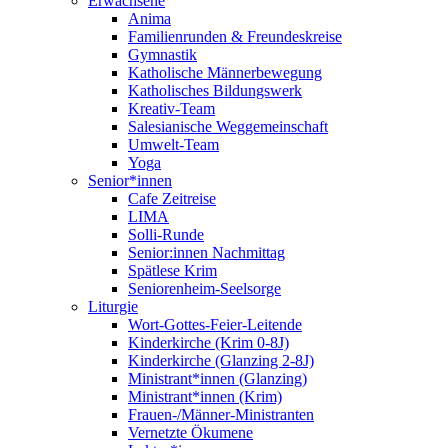
Erwachsene
Anima
Familienrunden & Freundeskreise
Gymnastik
Katholische Männerbewegung
Katholisches Bildungswerk
Kreativ-Team
Salesianische Weggemeinschaft
Umwelt-Team
Yoga
Senior*innen
Cafe Zeitreise
LIMA
Solli-Runde
Senior:innen Nachmittag
Spätlese Krim
Seniorenheim-Seelsorge
Liturgie
Wort-Gottes-Feier-Leitende
Kinderkirche (Krim 0-8J)
Kinderkirche (Glanzing 2-8J)
Ministrant*innen (Glanzing)
Ministrant*innen (Krim)
Frauen-/Männer-Ministranten
Vernetzte Ökumene