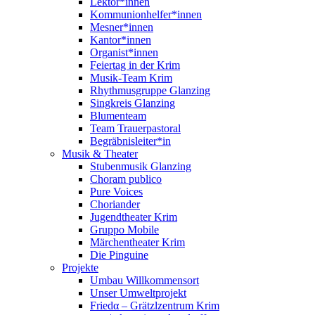
Lektor*innen
Kommunionhelfer*innen
Mesner*innen
Kantor*innen
Organist*innen
Feiertag in der Krim
Musik-Team Krim
Rhythmusgruppe Glanzing
Singkreis Glanzing
Blumenteam
Team Trauerpastoral
Begräbnisleiter*in
Musik & Theater
Stubenmusik Glanzing
Choram publico
Pure Voices
Choriander
Jugendtheater Krim
Gruppo Mobile
Märchentheater Krim
Die Pinguine
Projekte
Umbau Willkommensort
Unser Umweltprojekt
Friedα – Grätzlzentrum Krim