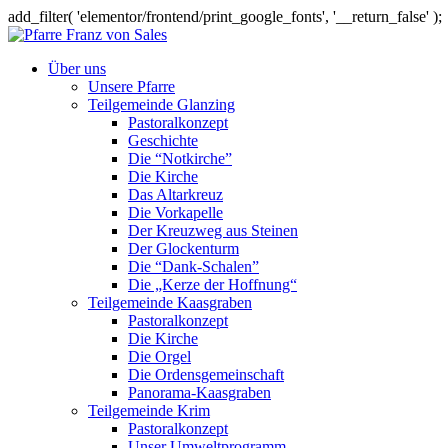
add_filter( 'elementor/frontend/print_google_fonts', '__return_false' );
Über uns
Unsere Pfarre
Teilgemeinde Glanzing
Pastoralkonzept
Geschichte
Die “Notkirche”
Die Kirche
Das Altarkreuz
Die Vorkapelle
Der Kreuzweg aus Steinen
Der Glockenturm
Die “Dank-Schalen”
Die „Kerze der Hoffnung“
Teilgemeinde Kaasgraben
Pastoralkonzept
Die Kirche
Die Orgel
Die Ordensgemeinschaft
Panorama-Kaasgraben
Teilgemeinde Krim
Pastoralkonzept
Unser Umweltprogramm