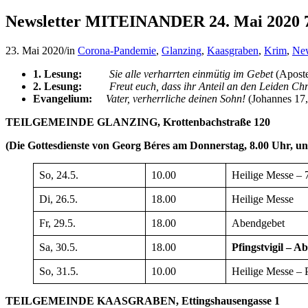
Newsletter MITEINANDER 24. Mai 2020 7.
23. Mai 2020
/
in
Corona-Pandemie
,
Glanzing
,
Kaasgraben
,
Krim
,
Ne
1. Lesung:
Sie alle verharrten einmütig im Gebet
(Aposte
2. Lesung:
Freut euch, dass ihr Anteil an den Leiden Chr
Evangelium:
Vater, verherrliche deinen Sohn!
(Johannes 17,
TEILGEMEINDE GLANZING, Krottenbachstraße 120
(Die Gottesdienste von Georg Béres am Donnerstag, 8.00 Uhr, 
So, 24.5.
10.00
Heilige Messe – 7
Di, 26.5.
18.00
Heilige Messe
Fr, 29.5.
18.00
Abendgebet
Sa, 30.5.
18.00
Pfingstvigil – A
So, 31.5.
10.00
Heilige Messe – 
TEILGEMEINDE KAASGRABEN, Ettingshausengasse 1