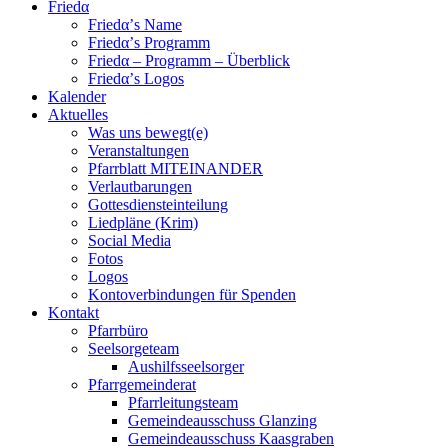
Friedα
Friedα’s Name
Friedα’s Programm
Friedα – Programm – Überblick
Friedα’s Logos
Kalender
Aktuelles
Was uns bewegt(e)
Veranstaltungen
Pfarrblatt MITEINANDER
Verlautbarungen
Gottesdiensteinteilung
Liedpläne (Krim)
Social Media
Fotos
Logos
Kontoverbindungen für Spenden
Kontakt
Pfarrbüro
Seelsorgeteam
Aushilfsseelsorger
Pfarrgemeinderat
Pfarrleitungsteam
Gemeindeausschuss Glanzing
Gemeindeausschuss Kaasgraben