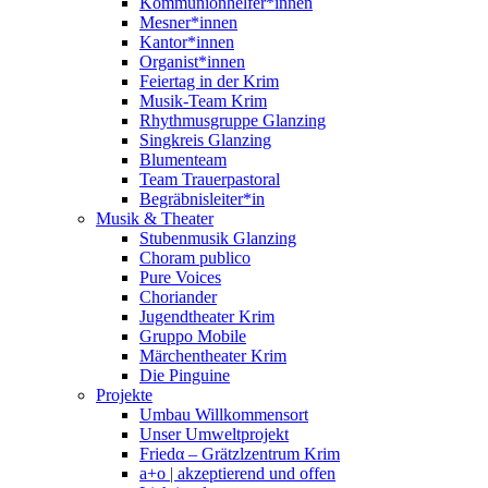
Kommunionhelfer*innen
Mesner*innen
Kantor*innen
Organist*innen
Feiertag in der Krim
Musik-Team Krim
Rhythmusgruppe Glanzing
Singkreis Glanzing
Blumenteam
Team Trauerpastoral
Begräbnisleiter*in
Musik & Theater
Stubenmusik Glanzing
Choram publico
Pure Voices
Choriander
Jugendtheater Krim
Gruppo Mobile
Märchentheater Krim
Die Pinguine
Projekte
Umbau Willkommensort
Unser Umweltprojekt
Friedα – Grätzlzentrum Krim
a+o | akzeptierend und offen