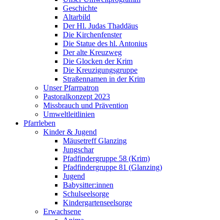
Geschichte
Altarbild
Der Hl. Judas Thaddäus
Die Kirchenfenster
Die Statue des hl. Antonius
Der alte Kreuzweg
Die Glocken der Krim
Die Kreuzigungsgruppe
Straßennamen in der Krim
Unser Pfarrpatron
Pastoralkonzept 2023
Missbrauch und Prävention
Umweltleitlinien
Pfarrleben
Kinder & Jugend
Mäusetreff Glanzing
Jungschar
Pfadfindergruppe 58 (Krim)
Pfadfindergruppe 81 (Glanzing)
Jugend
Babysitter:innen
Schulseelsorge
Kindergartenseelsorge
Erwachsene