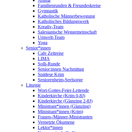
Anima
Familienrunden & Freundeskreise
Gymnastik
Katholische Männerbewegung
Katholisches Bildungswerk
Kreativ-Team
Salesianische Weggemeinschaft
Umwelt-Team
Yoga
Senior*innen
Cafe Zeitreise
LIMA
Solli-Runde
Senior:innen Nachmittag
Spätlese Krim
Seniorenheim-Seelsorge
Liturgie
Wort-Gottes-Feier-Leitende
Kinderkirche (Krim 0-8J)
Kinderkirche (Glanzing 2-8J)
Ministrant*innen (Glanzing)
Ministrant*innen (Krim)
Frauen-/Männer-Ministranten
Vernetzte Ökumene
Lektor*innen