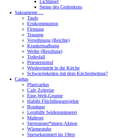
Lichtinsel
Steine des Gedenkens
Sakramente …
Taufe
Erstkommunion
Firmung
Trauung
Versöhnung (Beichte)
Krankensalbung
Weihe (Berufung)
Todesfall
Priesternotruf
Wiedereintritt in die Kirche
Schwierigkeiten mit dem Kirchenbeitrag?
Caritas
Pfarrcaritas
Cafe Zeitreise
Eine-Welt-Gruppe
Habibi Flüchtlingsprojekte
Boutique
Lernhilfe Seidenspinnerei
Malteser
Sternsinger*innen-Aktion
Wärmestube
Speisekammerl im 19ten