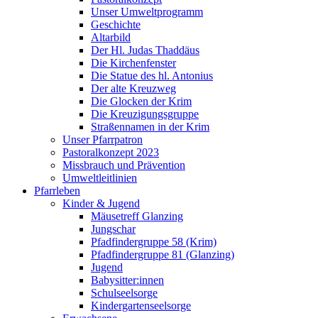
Unser Umweltprogramm
Geschichte
Altarbild
Der Hl. Judas Thaddäus
Die Kirchenfenster
Die Statue des hl. Antonius
Der alte Kreuzweg
Die Glocken der Krim
Die Kreuzigungsgruppe
Straßennamen in der Krim
Unser Pfarrpatron
Pastoralkonzept 2023
Missbrauch und Prävention
Umweltleitlinien
Pfarrleben
Kinder & Jugend
Mäusetreff Glanzing
Jungschar
Pfadfindergruppe 58 (Krim)
Pfadfindergruppe 81 (Glanzing)
Jugend
Babysitter:innen
Schulseelsorge
Kindergartenseelsorge