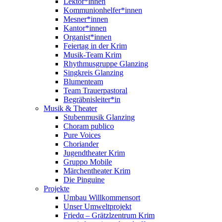
Lektor*innen
Kommunionhelfer*innen
Mesner*innen
Kantor*innen
Organist*innen
Feiertag in der Krim
Musik-Team Krim
Rhythmusgruppe Glanzing
Singkreis Glanzing
Blumenteam
Team Trauerpastoral
Begräbnisleiter*in
Musik & Theater
Stubenmusik Glanzing
Choram publico
Pure Voices
Choriander
Jugendtheater Krim
Gruppo Mobile
Märchentheater Krim
Die Pinguine
Projekte
Umbau Willkommensort
Unser Umweltprojekt
Friedα – Grätzlzentrum Krim