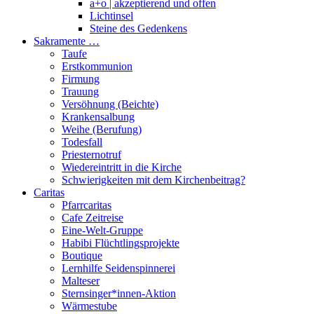
a+o | akzeptierend und offen
Lichtinsel
Steine des Gedenkens
Sakramente …
Taufe
Erstkommunion
Firmung
Trauung
Versöhnung (Beichte)
Krankensalbung
Weihe (Berufung)
Todesfall
Priesternotruf
Wiedereintritt in die Kirche
Schwierigkeiten mit dem Kirchenbeitrag?
Caritas
Pfarrcaritas
Cafe Zeitreise
Eine-Welt-Gruppe
Habibi Flüchtlingsprojekte
Boutique
Lernhilfe Seidenspinnerei
Malteser
Sternsinger*innen-Aktion
Wärmestube