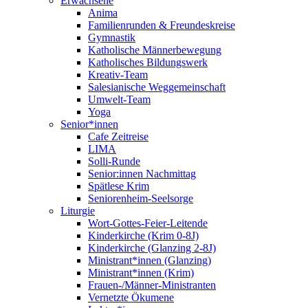
Erwachsene
Anima
Familienrunden & Freundeskreise
Gymnastik
Katholische Männerbewegung
Katholisches Bildungswerk
Kreativ-Team
Salesianische Weggemeinschaft
Umwelt-Team
Yoga
Senior*innen
Cafe Zeitreise
LIMA
Solli-Runde
Senior:innen Nachmittag
Spätlese Krim
Seniorenheim-Seelsorge
Liturgie
Wort-Gottes-Feier-Leitende
Kinderkirche (Krim 0-8J)
Kinderkirche (Glanzing 2-8J)
Ministrant*innen (Glanzing)
Ministrant*innen (Krim)
Frauen-/Männer-Ministranten
Vernetzte Ökumene