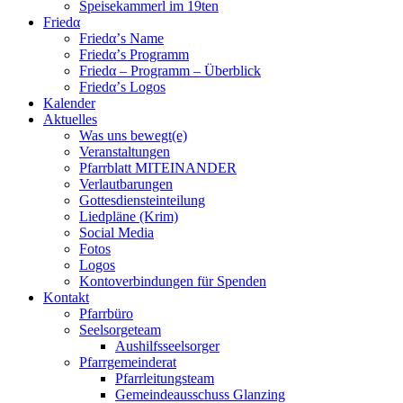
Speisekammerl im 19ten
Friedα
Friedα’s Name
Friedα’s Programm
Friedα – Programm – Überblick
Friedα’s Logos
Kalender
Aktuelles
Was uns bewegt(e)
Veranstaltungen
Pfarrblatt MITEINANDER
Verlautbarungen
Gottesdiensteinteilung
Liedpläne (Krim)
Social Media
Fotos
Logos
Kontoverbindungen für Spenden
Kontakt
Pfarrbüro
Seelsorgeteam
Aushilfsseelsorger
Pfarrgemeinderat
Pfarrleitungsteam
Gemeindeausschuss Glanzing