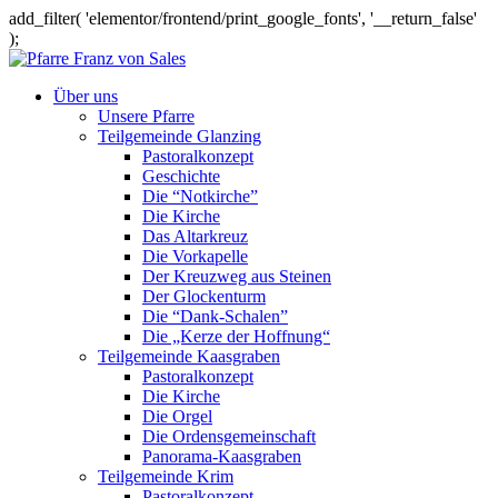
add_filter( 'elementor/frontend/print_google_fonts', '__return_false'
);
Über uns
Unsere Pfarre
Teilgemeinde Glanzing
Pastoralkonzept
Geschichte
Die “Notkirche”
Die Kirche
Das Altarkreuz
Die Vorkapelle
Der Kreuzweg aus Steinen
Der Glockenturm
Die “Dank-Schalen”
Die „Kerze der Hoffnung“
Teilgemeinde Kaasgraben
Pastoralkonzept
Die Kirche
Die Orgel
Die Ordensgemeinschaft
Panorama-Kaasgraben
Teilgemeinde Krim
Pastoralkonzept