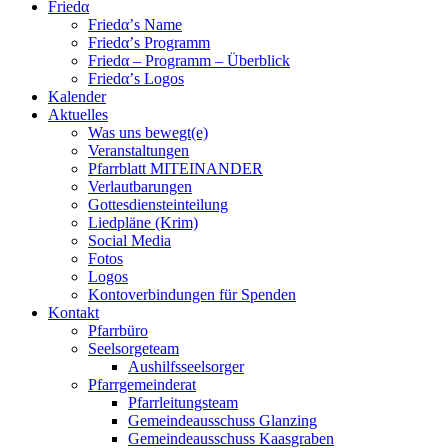
Friedα
Friedα’s Name
Friedα’s Programm
Friedα – Programm – Überblick
Friedα’s Logos
Kalender
Aktuelles
Was uns bewegt(e)
Veranstaltungen
Pfarrblatt MITEINANDER
Verlautbarungen
Gottesdiensteinteilung
Liedpläne (Krim)
Social Media
Fotos
Logos
Kontoverbindungen für Spenden
Kontakt
Pfarrbüro
Seelsorgeteam
Aushilfsseelsorger
Pfarrgemeinderat
Pfarrleitungsteam
Gemeindeausschuss Glanzing
Gemeindeausschuss Kaasgraben