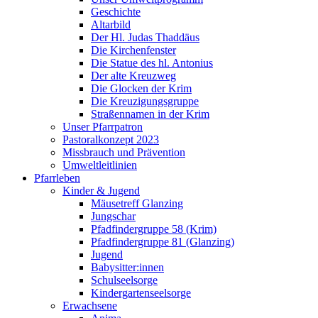
Geschichte
Altarbild
Der Hl. Judas Thaddäus
Die Kirchenfenster
Die Statue des hl. Antonius
Der alte Kreuzweg
Die Glocken der Krim
Die Kreuzigungsgruppe
Straßennamen in der Krim
Unser Pfarrpatron
Pastoralkonzept 2023
Missbrauch und Prävention
Umweltleitlinien
Pfarrleben
Kinder & Jugend
Mäusetreff Glanzing
Jungschar
Pfadfindergruppe 58 (Krim)
Pfadfindergruppe 81 (Glanzing)
Jugend
Babysitter:innen
Schulseelsorge
Kindergartenseelsorge
Erwachsene