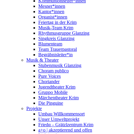
Kommunionhelfer*innen
Mesner*innen
Kantor*innen
Organist*innen
Feiertag in der Krim
Musik-Team Krim
Rhythmusgruppe Glanzing
Singkreis Glanzing
Blumenteam
Team Trauerpastoral
Begräbnisleiter*in
Musik & Theater
Stubenmusik Glanzing
Choram publico
Pure Voices
Choriander
Jugendtheater Krim
Gruppo Mobile
Märchentheater Krim
Die Pinguine
Projekte
Umbau Willkommensort
Unser Umweltprojekt
Friedα – Grätzlzentrum Krim
a+o | akzeptierend und offen