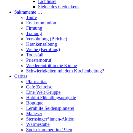
Lichtinsel
Steine des Gedenkens
Sakramente …
Taufe
Erstkommunion
Firmung
Trauung
Versöhnung (Beichte)
Krankensalbung
Weihe (Berufung)
Todesfall
Priesternotruf
Wiedereintritt in die Kirche
Schwierigkeiten mit dem Kirchenbeitrag?
Caritas
Pfarrcaritas
Cafe Zeitreise
Eine-Welt-Gruppe
Habibi Flüchtlingsprojekte
Boutique
Lernhilfe Seidenspinnerei
Malteser
Sternsinger*innen-Aktion
Wärmestube
Speisekammerl im 19ten