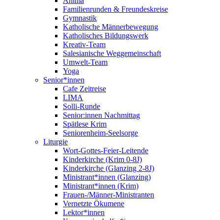
Anima
Familienrunden & Freundeskreise
Gymnastik
Katholische Männerbewegung
Katholisches Bildungswerk
Kreativ-Team
Salesianische Weggemeinschaft
Umwelt-Team
Yoga
Senior*innen
Cafe Zeitreise
LIMA
Solli-Runde
Senior:innen Nachmittag
Spätlese Krim
Seniorenheim-Seelsorge
Liturgie
Wort-Gottes-Feier-Leitende
Kinderkirche (Krim 0-8J)
Kinderkirche (Glanzing 2-8J)
Ministrant*innen (Glanzing)
Ministrant*innen (Krim)
Frauen-/Männer-Ministranten
Vernetzte Ökumene
Lektor*innen