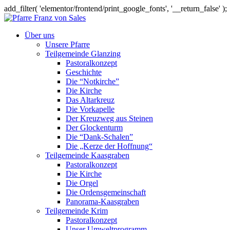
add_filter( 'elementor/frontend/print_google_fonts', '__return_false' );
Über uns
Unsere Pfarre
Teilgemeinde Glanzing
Pastoralkonzept
Geschichte
Die “Notkirche”
Die Kirche
Das Altarkreuz
Die Vorkapelle
Der Kreuzweg aus Steinen
Der Glockenturm
Die “Dank-Schalen”
Die „Kerze der Hoffnung“
Teilgemeinde Kaasgraben
Pastoralkonzept
Die Kirche
Die Orgel
Die Ordensgemeinschaft
Panorama-Kaasgraben
Teilgemeinde Krim
Pastoralkonzept
Unser Umweltprogramm