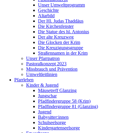
Unser Umweltprogramm
Geschichte
Altarbild
Der Hl. Judas Thaddäus
Die Kirchenfenster
Die Statue des hl. Antonius
Der alte Kreuzweg
Die Glocken der Krim
Die Kreuzigungsgruppe
Straßennamen in der Krim
Unser Pfarrpatron
Pastoralkonzept 2023
Missbrauch und Prävention
Umweltleitlinien
Pfarrleben
Kinder & Jugend
Mäusetreff Glanzing
Jungschar
Pfadfindergruppe 58 (Krim)
Pfadfindergruppe 81 (Glanzing)
Jugend
Babysitter:innen
Schulseelsorge
Kindergartenseelsorge