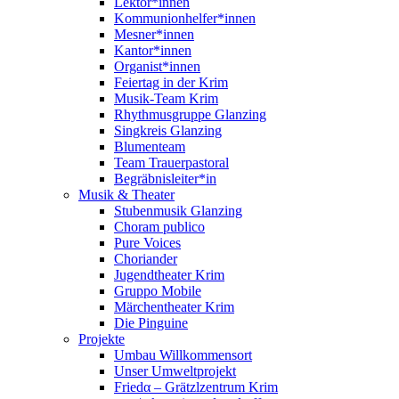
Lektor*innen
Kommunionhelfer*innen
Mesner*innen
Kantor*innen
Organist*innen
Feiertag in der Krim
Musik-Team Krim
Rhythmusgruppe Glanzing
Singkreis Glanzing
Blumenteam
Team Trauerpastoral
Begräbnisleiter*in
Musik & Theater
Stubenmusik Glanzing
Choram publico
Pure Voices
Choriander
Jugendtheater Krim
Gruppo Mobile
Märchentheater Krim
Die Pinguine
Projekte
Umbau Willkommensort
Unser Umweltprojekt
Friedα – Grätzlzentrum Krim