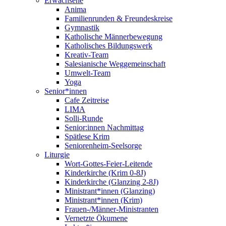
Erwachsene
Anima
Familienrunden & Freundeskreise
Gymnastik
Katholische Männerbewegung
Katholisches Bildungswerk
Kreativ-Team
Salesianische Weggemeinschaft
Umwelt-Team
Yoga
Senior*innen
Cafe Zeitreise
LIMA
Solli-Runde
Senior:innen Nachmittag
Spätlese Krim
Seniorenheim-Seelsorge
Liturgie
Wort-Gottes-Feier-Leitende
Kinderkirche (Krim 0-8J)
Kinderkirche (Glanzing 2-8J)
Ministrant*innen (Glanzing)
Ministrant*innen (Krim)
Frauen-/Männer-Ministranten
Vernetzte Ökumene