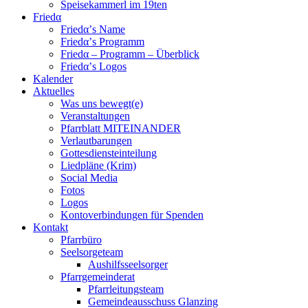
Speisekammerl im 19ten
Friedα
Friedα’s Name
Friedα’s Programm
Friedα – Programm – Überblick
Friedα’s Logos
Kalender
Aktuelles
Was uns bewegt(e)
Veranstaltungen
Pfarrblatt MITEINANDER
Verlautbarungen
Gottesdiensteinteilung
Liedpläne (Krim)
Social Media
Fotos
Logos
Kontoverbindungen für Spenden
Kontakt
Pfarrbüro
Seelsorgeteam
Aushilfsseelsorger
Pfarrgemeinderat
Pfarrleitungsteam
Gemeindeausschuss Glanzing