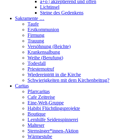
a+o | akzeptierend und offen
Lichtinsel
Steine des Gedenkens
Sakramente …
Taufe
Erstkommunion
Firmung
Trauung
Versöhnung (Beichte)
Krankensalbung
Weihe (Berufung)
Todesfall
Priesternotruf
Wiedereintritt in die Kirche
Schwierigkeiten mit dem Kirchenbeitrag?
Caritas
Pfarrcaritas
Cafe Zeitreise
Eine-Welt-Gruppe
Habibi Flüchtlingsprojekte
Boutique
Lernhilfe Seidenspinnerei
Malteser
Sternsinger*innen-Aktion
Wärmestube