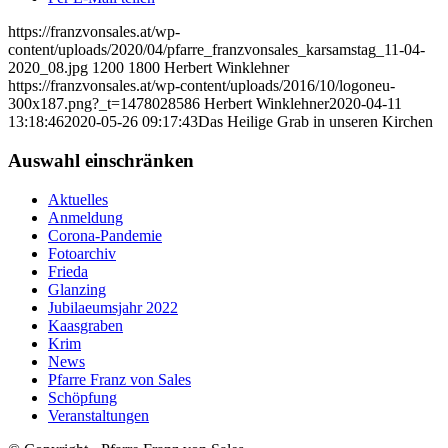
https://franzvonsales.at/wp-
content/uploads/2020/04/pfarre_franzvonsales_karsamstag_11-04-
2020_08.jpg
1200
1800
Herbert Winklehner
https://franzvonsales.at/wp-content/uploads/2016/10/logoneu-
300x187.png?_t=1478028586
Herbert Winklehner
2020-04-11
13:18:46
2020-05-26 09:17:43
Das Heilige Grab in unseren Kirchen
Auswahl einschränken
Aktuelles
Anmeldung
Corona-Pandemie
Fotoarchiv
Frieda
Glanzing
Jubilaeumsjahr 2022
Kaasgraben
Krim
News
Pfarre Franz von Sales
Schöpfung
Veranstaltungen