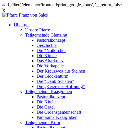
add_filter( 'elementor/frontend/print_google_fonts', '__return_false'
);
Über uns
Unsere Pfarre
Teilgemeinde Glanzing
Pastoralkonzept
Geschichte
Die “Notkirche”
Die Kirche
Das Altarkreuz
Die Vorkapelle
Der Kreuzweg aus Steinen
Der Glockenturm
Die “Dank-Schalen”
Die „Kerze der Hoffnung“
Teilgemeinde Kaasgraben
Pastoralkonzept
Die Kirche
Die Orgel
Die Ordensgemeinschaft
Panorama-Kaasgraben
Teilgemeinde Krim
Pastoralkonzept