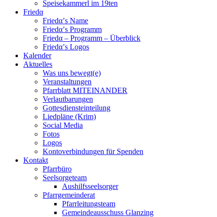
Speisekammerl im 19ten
Friedα
Friedα’s Name
Friedα’s Programm
Friedα – Programm – Überblick
Friedα’s Logos
Kalender
Aktuelles
Was uns bewegt(e)
Veranstaltungen
Pfarrblatt MITEINANDER
Verlautbarungen
Gottesdiensteinteilung
Liedpläne (Krim)
Social Media
Fotos
Logos
Kontoverbindungen für Spenden
Kontakt
Pfarrbüro
Seelsorgeteam
Aushilfsseelsorger
Pfarrgemeinderat
Pfarrleitungsteam
Gemeindeausschuss Glanzing