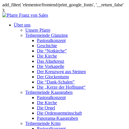
add_filter( 'elementor/frontend/print_google_fonts', '__return_false'
);
Über uns
Unsere Pfarre
Teilgemeinde Glanzing
Pastoralkonzept
Geschichte
Die “Notkirche”
Die Kirche
Das Altarkreuz
Die Vorkapelle
Der Kreuzweg aus Steinen
Der Glockenturm
Die “Dank-Schalen”
Die „Kerze der Hoffnung“
Teilgemeinde Kaasgraben
Pastoralkonzept
Die Kirche
Die Orgel
Die Ordensgemeinschaft
Panorama-Kaasgraben
Teilgemeinde Krim
Pastoralkonzept