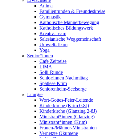
Erwachsene
Anima
Familienrunden & Freundeskreise
Gymnastik
Katholische Männerbewegung
Katholisches Bildungswerk
Kreativ-Team
Salesianische Weggemeinschaft
Umwelt-Team
Yoga
Senior*innen
Cafe Zeitreise
LIMA
Solli-Runde
Senior:innen Nachmittag
Spätlese Krim
Seniorenheim-Seelsorge
Liturgie
Wort-Gottes-Feier-Leitende
Kinderkirche (Krim 0-8J)
Kinderkirche (Glanzing 2-8J)
Ministrant*innen (Glanzing)
Ministrant*innen (Krim)
Frauen-/Männer-Ministranten
Vernetzte Ökumene