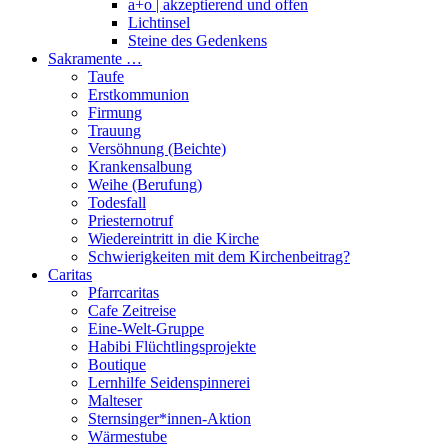
a+o | akzeptierend und offen
Lichtinsel
Steine des Gedenkens
Sakramente …
Taufe
Erstkommunion
Firmung
Trauung
Versöhnung (Beichte)
Krankensalbung
Weihe (Berufung)
Todesfall
Priesternotruf
Wiedereintritt in die Kirche
Schwierigkeiten mit dem Kirchenbeitrag?
Caritas
Pfarrcaritas
Cafe Zeitreise
Eine-Welt-Gruppe
Habibi Flüchtlingsprojekte
Boutique
Lernhilfe Seidenspinnerei
Malteser
Sternsinger*innen-Aktion
Wärmestube