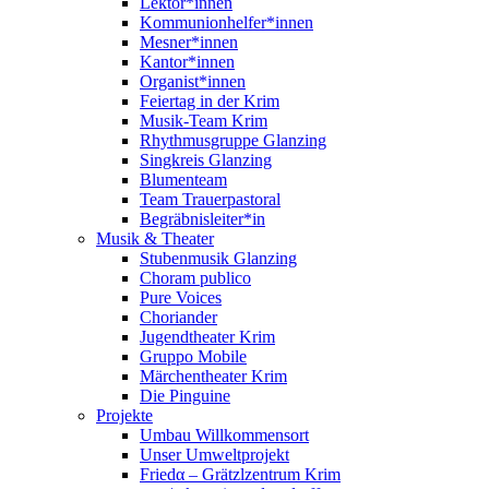
Lektor*innen
Kommunionhelfer*innen
Mesner*innen
Kantor*innen
Organist*innen
Feiertag in der Krim
Musik-Team Krim
Rhythmusgruppe Glanzing
Singkreis Glanzing
Blumenteam
Team Trauerpastoral
Begräbnisleiter*in
Musik & Theater
Stubenmusik Glanzing
Choram publico
Pure Voices
Choriander
Jugendtheater Krim
Gruppo Mobile
Märchentheater Krim
Die Pinguine
Projekte
Umbau Willkommensort
Unser Umweltprojekt
Friedα – Grätzlzentrum Krim