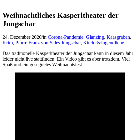
Weihnachtliches Kasperltheater der
Jungschar
24. Dezember 2020
/
in
Corona-Pandemie
,
Glanzing
,
Kaasgraben
,
Krim
,
Pfarre Franz von Sales
Jungschar
,
Kinder&Jugendliche
Das traditionelle Kasperltheater der Jungschar kann in diesem Jahr
leider nicht live stattfinden. Ein Video gibt es aber trotzdem. Viel
Spaß und ein gesegnetes Weihnachtsfest.