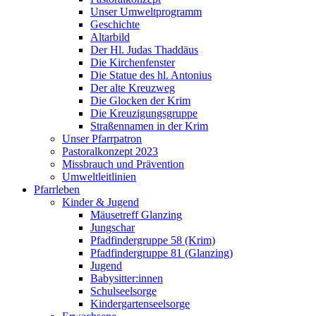
Unser Umweltprogramm
Geschichte
Altarbild
Der Hl. Judas Thaddäus
Die Kirchenfenster
Die Statue des hl. Antonius
Der alte Kreuzweg
Die Glocken der Krim
Die Kreuzigungsgruppe
Straßennamen in der Krim
Unser Pfarrpatron
Pastoralkonzept 2023
Missbrauch und Prävention
Umweltleitlinien
Pfarrleben
Kinder & Jugend
Mäusetreff Glanzing
Jungschar
Pfadfindergruppe 58 (Krim)
Pfadfindergruppe 81 (Glanzing)
Jugend
Babysitter:innen
Schulseelsorge
Kindergartenseelsorge