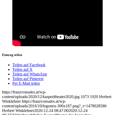
Eintrag teilen
Teilen auf Facebook
Teilen auf X
Teilen auf WhatsApp
Teilen auf Pinterest
Per E-Mail teilen
https://franzvonsales.at/wp-
content/uploads/2020/12/kasperltheater2020.jpg
1073
1920
Herbert
Winklehner
https://franzvonsales.at/wp-
content/uploads/2016/10/logoneu-300x187.png?_t=1478028586
Herbert Winklehner
2020-12-24 08:47:00
2020-12-24