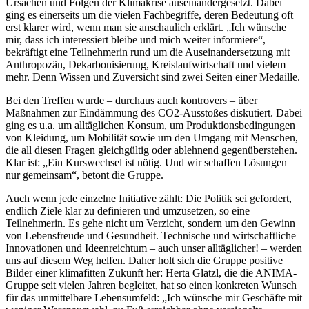
Ursachen und Folgen der Klimakrise auseinandergesetzt. Dabei
ging es einerseits um die vielen Fachbegriffe, deren Bedeutung oft
erst klarer wird, wenn man sie anschaulich erklärt. „Ich wünsche
mir, dass ich interessiert bleibe und mich weiter informiere“,
bekräftigt eine Teilnehmerin rund um die Auseinandersetzung mit
Anthropozän, Dekarbonisierung, Kreislaufwirtschaft und vielem
mehr. Denn Wissen und Zuversicht sind zwei Seiten einer Medaille.
Bei den Treffen wurde – durchaus auch kontrovers – über
Maßnahmen zur Eindämmung des CO2-Ausstoßes diskutiert. Dabei
ging es u.a. um alltäglichen Konsum, um Produktionsbedingungen
von Kleidung, um Mobilität sowie um den Umgang mit Menschen,
die all diesen Fragen gleichgültig oder ablehnend gegenüberstehen.
Klar ist: „Ein Kurswechsel ist nötig. Und wir schaffen Lösungen
nur gemeinsam“, betont die Gruppe.
Auch wenn jede einzelne Initiative zählt: Die Politik sei gefordert,
endlich Ziele klar zu definieren und umzusetzen, so eine
Teilnehmerin. Es gehe nicht um Verzicht, sondern um den Gewinn
von Lebensfreude und Gesundheit. Technische und wirtschaftliche
Innovationen und Ideenreichtum – auch unser alltäglicher! – werden
uns auf diesem Weg helfen. Daher holt sich die Gruppe positive
Bilder einer klimafitten Zukunft her: Herta Glatzl, die die ANIMA-
Gruppe seit vielen Jahren begleitet, hat so einen konkreten Wunsch
für das unmittelbare Lebensumfeld: „Ich wünsche mir Geschäfte mit