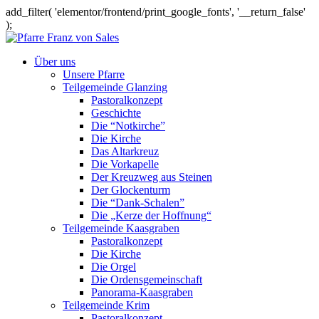
add_filter( 'elementor/frontend/print_google_fonts', '__return_false'
);
Über uns
Unsere Pfarre
Teilgemeinde Glanzing
Pastoralkonzept
Geschichte
Die “Notkirche”
Die Kirche
Das Altarkreuz
Die Vorkapelle
Der Kreuzweg aus Steinen
Der Glockenturm
Die “Dank-Schalen”
Die „Kerze der Hoffnung“
Teilgemeinde Kaasgraben
Pastoralkonzept
Die Kirche
Die Orgel
Die Ordensgemeinschaft
Panorama-Kaasgraben
Teilgemeinde Krim
Pastoralkonzept