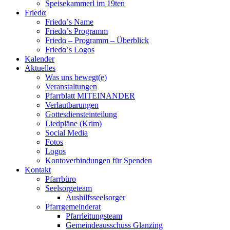
Speisekammerl im 19ten
Friedα
Friedα’s Name
Friedα’s Programm
Friedα – Programm – Überblick
Friedα’s Logos
Kalender
Aktuelles
Was uns bewegt(e)
Veranstaltungen
Pfarrblatt MITEINANDER
Verlautbarungen
Gottesdiensteinteilung
Liedpläne (Krim)
Social Media
Fotos
Logos
Kontoverbindungen für Spenden
Kontakt
Pfarrbüro
Seelsorgeteam
Aushilfsseelsorger
Pfarrgemeinderat
Pfarrleitungsteam
Gemeindeausschuss Glanzing