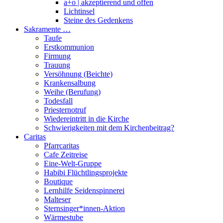
a+o | akzeptierend und offen
Lichtinsel
Steine des Gedenkens
Sakramente …
Taufe
Erstkommunion
Firmung
Trauung
Versöhnung (Beichte)
Krankensalbung
Weihe (Berufung)
Todesfall
Priesternotruf
Wiedereintritt in die Kirche
Schwierigkeiten mit dem Kirchenbeitrag?
Caritas
Pfarrcaritas
Cafe Zeitreise
Eine-Welt-Gruppe
Habibi Flüchtlingsprojekte
Boutique
Lernhilfe Seidenspinnerei
Malteser
Sternsinger*innen-Aktion
Wärmestube