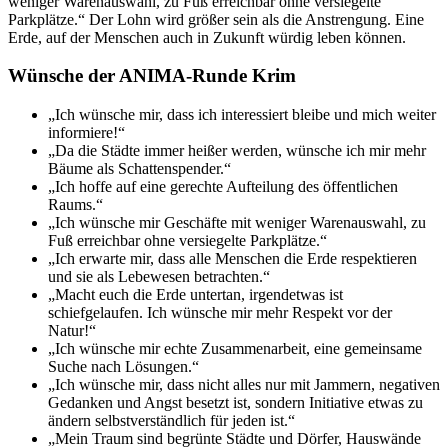
weniger Warenauswahl, zu Fuß erreichbar ohne versiegelte
Parkplätze.“ Der Lohn wird größer sein als die Anstrengung. Eine
Erde, auf der Menschen auch in Zukunft würdig leben können.
Wünsche der ANIMA-Runde Krim
„Ich wünsche mir, dass ich interessiert bleibe und mich weiter
informiere!“
„Da die Städte immer heißer werden, wünsche ich mir mehr
Bäume als Schattenspender.“
„Ich hoffe auf eine gerechte Aufteilung des öffentlichen
Raums.“
„Ich wünsche mir Geschäfte mit weniger Warenauswahl, zu
Fuß erreichbar ohne versiegelte Parkplätze.“
„Ich erwarte mir, dass alle Menschen die Erde respektieren
und sie als Lebewesen betrachten.“
„Macht euch die Erde untertan, irgendetwas ist
schiefgelaufen. Ich wünsche mir mehr Respekt vor der
Natur!“
„Ich wünsche mir echte Zusammenarbeit, eine gemeinsame
Suche nach Lösungen.“
„Ich wünsche mir, dass nicht alles nur mit Jammern, negativen
Gedanken und Angst besetzt ist, sondern Initiative etwas zu
ändern selbstverständlich für jeden ist.“
„Mein Traum sind begrünte Städte und Dörfer, Hauswände