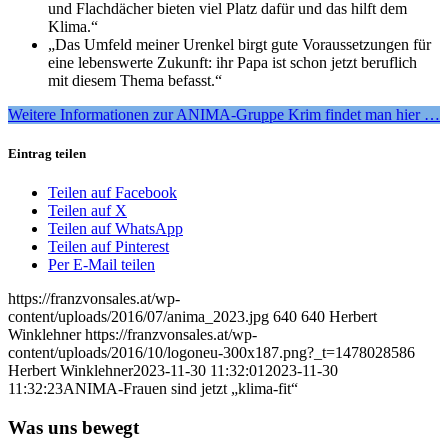
und Flachdächer bieten viel Platz dafür und das hilft dem
Klima.“
„Das Umfeld meiner Urenkel birgt gute Voraussetzungen für
eine lebenswerte Zukunft: ihr Papa ist schon jetzt beruflich
mit diesem Thema befasst.“
Weitere Informationen zur ANIMA-Gruppe Krim findet man hier …
Eintrag teilen
Teilen auf Facebook
Teilen auf X
Teilen auf WhatsApp
Teilen auf Pinterest
Per E-Mail teilen
https://franzvonsales.at/wp-
content/uploads/2016/07/anima_2023.jpg
640
640
Herbert
Winklehner
https://franzvonsales.at/wp-
content/uploads/2016/10/logoneu-300x187.png?_t=1478028586
Herbert Winklehner
2023-11-30 11:32:01
2023-11-30
11:32:23
ANIMA-Frauen sind jetzt „klima-fit“
Was uns bewegt