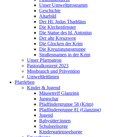
Unser Umweltprogramm
Geschichte
Altarbild
Der Hl. Judas Thaddäus
Die Kirchenfenster
Die Statue des hl. Antonius
Der alte Kreuzweg
Die Glocken der Krim
Die Kreuzigungsgruppe
Straßennamen in der Krim
Unser Pfarrpatron
Pastoralkonzept 2023
Missbrauch und Prävention
Umweltleitlinien
Pfarrleben
Kinder & Jugend
Mäusetreff Glanzing
Jungschar
Pfadfindergruppe 58 (Krim)
Pfadfindergruppe 81 (Glanzing)
Jugend
Babysitter:innen
Schulseelsorge
Kindergartenseelsorge