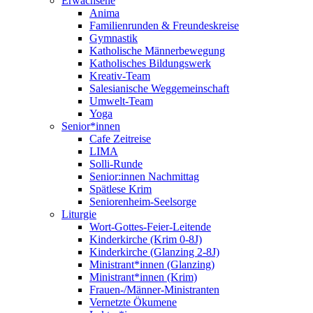
Erwachsene
Anima
Familienrunden & Freundeskreise
Gymnastik
Katholische Männerbewegung
Katholisches Bildungswerk
Kreativ-Team
Salesianische Weggemeinschaft
Umwelt-Team
Yoga
Senior*innen
Cafe Zeitreise
LIMA
Solli-Runde
Senior:innen Nachmittag
Spätlese Krim
Seniorenheim-Seelsorge
Liturgie
Wort-Gottes-Feier-Leitende
Kinderkirche (Krim 0-8J)
Kinderkirche (Glanzing 2-8J)
Ministrant*innen (Glanzing)
Ministrant*innen (Krim)
Frauen-/Männer-Ministranten
Vernetzte Ökumene