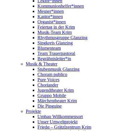
Lektor*innen
Kommunionhelfer*innen
Mesner*innen
Kantor*innen
Organist*innen
Feiertag in der Krim
Musik-Team Krim
Rhythmusgruppe Glanzing
Singkreis Glanzing
Blumenteam
Team Trauerpastoral
Begräbnisleiter*in
Musik & Theater
Stubenmusik Glanzing
Choram publico
Pure Voices
Choriander
Jugendtheater Krim
Gruppo Mobile
Märchentheater Krim
Die Pinguine
Projekte
Umbau Willkommensort
Unser Umweltprojekt
Friedα – Grätzlzentrum Krim