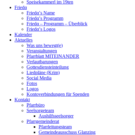
Speisekammerl im 19ten
Friedα
Friedα’s Name
Friedα’s Programm
Friedα – Programm – Überblick
Friedα’s Logos
Kalender
Aktuelles
Was uns bewegt(e)
Veranstaltungen
Pfarrblatt MITEINANDER
Verlautbarungen
Gottesdiensteinteilung
Liedpläne (Krim)
Social Media
Fotos
Logos
Kontoverbindungen für Spenden
Kontakt
Pfarrbüro
Seelsorgeteam
Aushilfsseelsorger
Pfarrgemeinderat
Pfarrleitungsteam
Gemeindeausschuss Glanzing