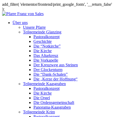
add_filter( 'elementor/frontend/print_google_fonts', '__return_false'
);
Über uns
Unsere Pfarre
Teilgemeinde Glanzing
Pastoralkonzept
Geschichte
Die “Notkirche”
Die Kirche
Das Altarkreuz
Die Vorkapelle
Der Kreuzweg aus Steinen
Der Glockenturm
Die “Dank-Schalen”
Die „Kerze der Hoffnung“
Teilgemeinde Kaasgraben
Pastoralkonzept
Die Kirche
Die Orgel
Die Ordensgemeinschaft
Panorama-Kaasgraben
Teilgemeinde Krim
Pastoralkonzept