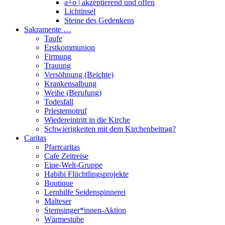
a+o | akzeptierend und offen
Lichtinsel
Steine des Gedenkens
Sakramente …
Taufe
Erstkommunion
Firmung
Trauung
Versöhnung (Beichte)
Krankensalbung
Weihe (Berufung)
Todesfall
Priesternotruf
Wiedereintritt in die Kirche
Schwierigkeiten mit dem Kirchenbeitrag?
Caritas
Pfarrcaritas
Cafe Zeitreise
Eine-Welt-Gruppe
Habibi Flüchtlingsprojekte
Boutique
Lernhilfe Seidenspinnerei
Malteser
Sternsinger*innen-Aktion
Wärmestube