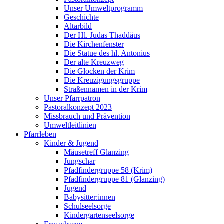
Unser Umweltprogramm
Geschichte
Altarbild
Der Hl. Judas Thaddäus
Die Kirchenfenster
Die Statue des hl. Antonius
Der alte Kreuzweg
Die Glocken der Krim
Die Kreuzigungsgruppe
Straßennamen in der Krim
Unser Pfarrpatron
Pastoralkonzept 2023
Missbrauch und Prävention
Umweltleitlinien
Pfarrleben
Kinder & Jugend
Mäusetreff Glanzing
Jungschar
Pfadfindergruppe 58 (Krim)
Pfadfindergruppe 81 (Glanzing)
Jugend
Babysitter:innen
Schulseelsorge
Kindergartenseelsorge