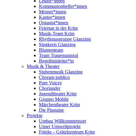
Lektor*innen
Kommunionhelfer*innen
Mesner*innen
Kantor*innen
Organist*innen
Feiertag in der Krim
Musik-Team Krim
Rhythmusgruppe Glanzing
Singkreis Glanzing
Blumenteam
Team Trauerpastoral
Begräbnisleiter*in
Musik & Theater
Stubenmusik Glanzing
Choram publico
Pure Voices
Choriander
Jugendtheater Krim
Gruppo Mobile
Märchentheater Krim
Die Pinguine
Projekte
Umbau Willkommensort
Unser Umweltprojekt
Friedα – Grätzlzentrum Krim