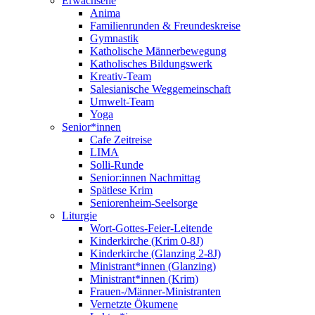
Erwachsene
Anima
Familienrunden & Freundeskreise
Gymnastik
Katholische Männerbewegung
Katholisches Bildungswerk
Kreativ-Team
Salesianische Weggemeinschaft
Umwelt-Team
Yoga
Senior*innen
Cafe Zeitreise
LIMA
Solli-Runde
Senior:innen Nachmittag
Spätlese Krim
Seniorenheim-Seelsorge
Liturgie
Wort-Gottes-Feier-Leitende
Kinderkirche (Krim 0-8J)
Kinderkirche (Glanzing 2-8J)
Ministrant*innen (Glanzing)
Ministrant*innen (Krim)
Frauen-/Männer-Ministranten
Vernetzte Ökumene