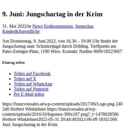
9. Juni: Jungschartag in der Krim
31. Mai 2022
/
in
News
Erstkommunion
,
Jungschar
,
Kinder&Jugendliche
Am Donnerstag, 9. Juni 2022, von 16.30 – 19.00 Uhr findet der
Jungschartag statt: Schnitzeljagd durch Döbling. Treffpunkt am
Pater-Zeiniger-Platz, 1190 Wien. Kontakt: Nadine 0699/18223667
Eintrag teilen
Teilen auf Facebook
Teilen auf X
Teilen auf WhatsApp
Teilen auf Pinterest
Per E-Mail teilen
https://franzvonsales.at/wp-content/uploads/2017/06/Logo.png
240
240
Herbert Winklehner
https://franzvonsales.at/wp-
content/uploads/2016/10/logoneu-300x187.png?_t=1478028586
Herbert Winklehner
2022-05-31 20:44:49
2022-06-09 18:02:56
9.
Juni: Jungschartag in der Krim