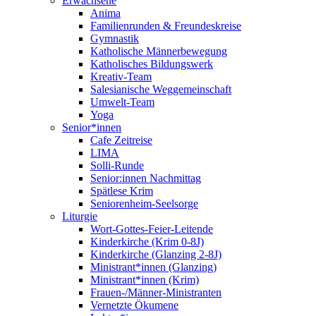
Erwachsene
Anima
Familienrunden & Freundeskreise
Gymnastik
Katholische Männerbewegung
Katholisches Bildungswerk
Kreativ-Team
Salesianische Weggemeinschaft
Umwelt-Team
Yoga
Senior*innen
Cafe Zeitreise
LIMA
Solli-Runde
Senior:innen Nachmittag
Spätlese Krim
Seniorenheim-Seelsorge
Liturgie
Wort-Gottes-Feier-Leitende
Kinderkirche (Krim 0-8J)
Kinderkirche (Glanzing 2-8J)
Ministrant*innen (Glanzing)
Ministrant*innen (Krim)
Frauen-/Männer-Ministranten
Vernetzte Ökumene