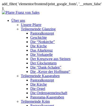
add_filter( 'elementor/frontend/print_google_fonts', '__return_false'
);
Über uns
Unsere Pfarre
Teilgemeinde Glanzing
Pastoralkonzept
Geschichte
Die “Notkirche”
Die Kirche
Das Altarkreuz
Die Vorkapelle
Der Kreuzweg aus Steinen
Der Glockenturm
Die “Dank-Schalen”
Die „Kerze der Hoffnung“
Teilgemeinde Kaasgraben
Pastoralkonzept
Die Kirche
Die Orgel
Die Ordensgemeinschaft
Panorama-Kaasgraben
Teilgemeinde Krim
Pastoralkonzept