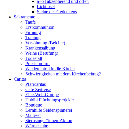
a+o | akzeptierend und offen
Lichtinsel
Steine des Gedenkens
Sakramente …
Taufe
Erstkommunion
Firmung
Trauung
Versöhnung (Beichte)
Krankensalbung
Weihe (Berufung)
Todesfall
Priesternotruf
Wiedereintritt in die Kirche
Schwierigkeiten mit dem Kirchenbeitrag?
Caritas
Pfarrcaritas
Cafe Zeitreise
Eine-Welt-Gruppe
Habibi Flüchtlingsprojekte
Boutique
Lernhilfe Seidenspinnerei
Malteser
Sternsinger*innen-Aktion
Wärmestube