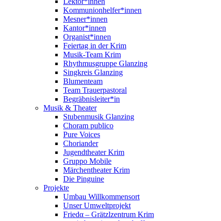
Lektor*innen
Kommunionhelfer*innen
Mesner*innen
Kantor*innen
Organist*innen
Feiertag in der Krim
Musik-Team Krim
Rhythmusgruppe Glanzing
Singkreis Glanzing
Blumenteam
Team Trauerpastoral
Begräbnisleiter*in
Musik & Theater
Stubenmusik Glanzing
Choram publico
Pure Voices
Choriander
Jugendtheater Krim
Gruppo Mobile
Märchentheater Krim
Die Pinguine
Projekte
Umbau Willkommensort
Unser Umweltprojekt
Friedα – Grätzlzentrum Krim