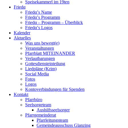
Speisekammerl im 19ten
Friedα
Friedα’s Name
Friedα’s Programm
Friedα – Programm – Überblick
Friedα’s Logos
Kalender
Aktuelles
Was uns bewegt(e)
Veranstaltungen
Pfarrblatt MITEINANDER
Verlautbarungen
Gottesdiensteinteilung
Liedpläne (Krim)
Social Media
Fotos
Logos
Kontoverbindungen für Spenden
Kontakt
Pfarrbüro
Seelsorgeteam
Aushilfsseelsorger
Pfarrgemeinderat
Pfarrleitungsteam
Gemeindeausschuss Glanzing