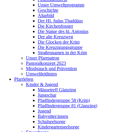
Unser Umweltprogramm
Geschichte
Altarbild
Der Hl. Judas Thaddäus
Die Kirchenfenster
Die Statue des hl. Antonius
Der alte Kreuzweg
Die Glocken der Krim
Die Kreuzigungsgruppe
Straßennamen in der Krim
Unser Pfarrpatron
Pastoralkonzept 2023
Missbrauch und Prävention
Umweltleitlinien
Pfarrleben
Kinder & Jugend
Mäusetreff Glanzing
Jungschar
Pfadfindergruppe 58 (Krim)
Pfadfindergruppe 81 (Glanzing)
Jugend
Babysitter:innen
Schulseelsorge
Kindergartenseelsorge