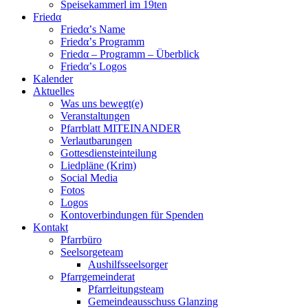
Speisekammerl im 19ten
Friedα
Friedα’s Name
Friedα’s Programm
Friedα – Programm – Überblick
Friedα’s Logos
Kalender
Aktuelles
Was uns bewegt(e)
Veranstaltungen
Pfarrblatt MITEINANDER
Verlautbarungen
Gottesdiensteinteilung
Liedpläne (Krim)
Social Media
Fotos
Logos
Kontoverbindungen für Spenden
Kontakt
Pfarrbüro
Seelsorgeteam
Aushilfsseelsorger
Pfarrgemeinderat
Pfarrleitungsteam
Gemeindeausschuss Glanzing