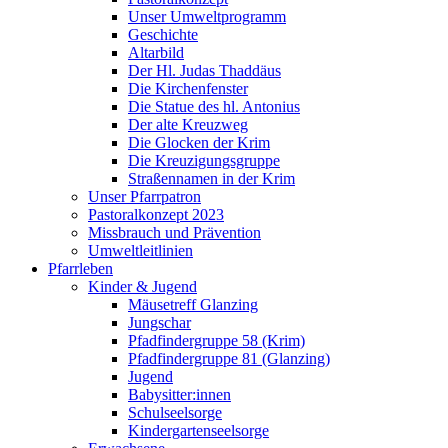
Unser Umweltprogramm
Geschichte
Altarbild
Der Hl. Judas Thaddäus
Die Kirchenfenster
Die Statue des hl. Antonius
Der alte Kreuzweg
Die Glocken der Krim
Die Kreuzigungsgruppe
Straßennamen in der Krim
Unser Pfarrpatron
Pastoralkonzept 2023
Missbrauch und Prävention
Umweltleitlinien
Pfarrleben
Kinder & Jugend
Mäusetreff Glanzing
Jungschar
Pfadfindergruppe 58 (Krim)
Pfadfindergruppe 81 (Glanzing)
Jugend
Babysitter:innen
Schulseelsorge
Kindergartenseelsorge