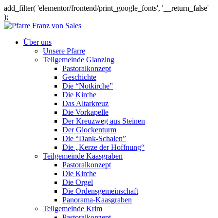
add_filter( 'elementor/frontend/print_google_fonts', '__return_false'
);
Über uns
Unsere Pfarre
Teilgemeinde Glanzing
Pastoralkonzept
Geschichte
Die “Notkirche”
Die Kirche
Das Altarkreuz
Die Vorkapelle
Der Kreuzweg aus Steinen
Der Glockenturm
Die “Dank-Schalen”
Die „Kerze der Hoffnung“
Teilgemeinde Kaasgraben
Pastoralkonzept
Die Kirche
Die Orgel
Die Ordensgemeinschaft
Panorama-Kaasgraben
Teilgemeinde Krim
Pastoralkonzept