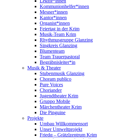
Lektor*innen
Kommunionhelfer*innen
Mesner*innen
Kantor*innen
Organist*innen
Feiertag in der Krim
Musik-Team Krim
Rhythmusgruppe Glanzing
Singkreis Glanzing
Blumenteam
Team Trauerpastoral
Begräbnisleiter*in
Musik & Theater
Stubenmusik Glanzing
Choram publico
Pure Voices
Choriander
Jugendtheater Krim
Gruppo Mobile
Märchentheater Krim
Die Pinguine
Projekte
Umbau Willkommensort
Unser Umweltprojekt
Friedα – Grätzlzentrum Krim