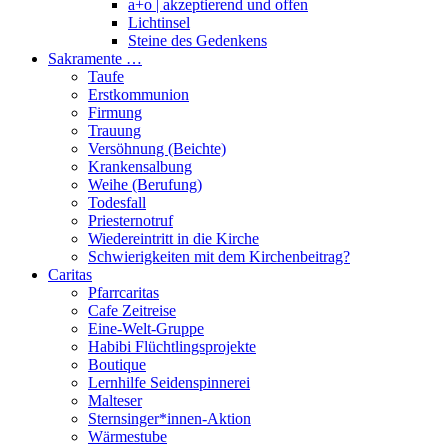
a+o | akzeptierend und offen
Lichtinsel
Steine des Gedenkens
Sakramente …
Taufe
Erstkommunion
Firmung
Trauung
Versöhnung (Beichte)
Krankensalbung
Weihe (Berufung)
Todesfall
Priesternotruf
Wiedereintritt in die Kirche
Schwierigkeiten mit dem Kirchenbeitrag?
Caritas
Pfarrcaritas
Cafe Zeitreise
Eine-Welt-Gruppe
Habibi Flüchtlingsprojekte
Boutique
Lernhilfe Seidenspinnerei
Malteser
Sternsinger*innen-Aktion
Wärmestube