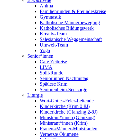
Erwachsene
Anima
Familienrunden & Freundeskreise
Gymnastik
Katholische Männerbewegung
Katholisches Bildungswerk
Kreativ-Team
Salesianische Weggemeinschaft
Umwelt-Team
Yoga
Senior*innen
Cafe Zeitreise
LIMA
Solli-Runde
Senior:innen Nachmittag
Spätlese Krim
Seniorenheim-Seelsorge
Liturgie
Wort-Gottes-Feier-Leitende
Kinderkirche (Krim 0-8J)
Kinderkirche (Glanzing 2-8J)
Ministrant*innen (Glanzing)
Ministrant*innen (Krim)
Frauen-/Männer-Ministranten
Vernetzte Ökumene