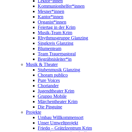
Lektor*innen
Kommunionhelfer*innen
Mesner*innen
Kantor*innen
Organist*innen
Feiertag in der Krim
Musik-Team Krim
Rhythmusgruppe Glanzing
Singkreis Glanzing
Blumenteam
Team Trauerpastoral
Begräbnisleiter*in
Musik & Theater
Stubenmusik Glanzing
Choram publico
Pure Voices
Choriander
Jugendtheater Krim
Gruppo Mobile
Märchentheater Krim
Die Pinguine
Projekte
Umbau Willkommensort
Unser Umweltprojekt
Friedα – Grätzlzentrum Krim