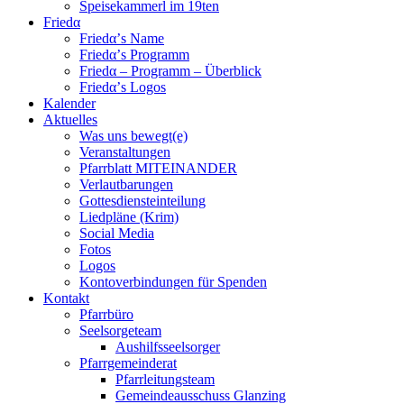
Speisekammerl im 19ten
Friedα
Friedα’s Name
Friedα’s Programm
Friedα – Programm – Überblick
Friedα’s Logos
Kalender
Aktuelles
Was uns bewegt(e)
Veranstaltungen
Pfarrblatt MITEINANDER
Verlautbarungen
Gottesdiensteinteilung
Liedpläne (Krim)
Social Media
Fotos
Logos
Kontoverbindungen für Spenden
Kontakt
Pfarrbüro
Seelsorgeteam
Aushilfsseelsorger
Pfarrgemeinderat
Pfarrleitungsteam
Gemeindeausschuss Glanzing