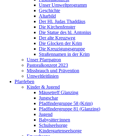
Unser Umweltprogramm
Geschichte
Altarbild
Der Hl. Judas Thaddäus
Die Kirchenfenster
Die Statue des hl. Antonius
Der alte Kreuzweg
Die Glocken der Krim
Die Kreuzigungsgruppe
Straßennamen in der Krim
Unser Pfarrpatron
Pastoralkonzept 2023
Missbrauch und Prävention
Umweltleitlinien
Pfarrleben
Kinder & Jugend
Mäusetreff Glanzing
Jungschar
Pfadfindergruppe 58 (Krim)
Pfadfindergruppe 81 (Glanzing)
Jugend
Babysitter:innen
Schulseelsorge
Kindergartenseelsorge