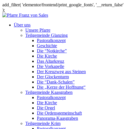
add_filter( 'elementor/frontend/print_google_fonts', '__return_false'
);
Über uns
Unsere Pfarre
Teilgemeinde Glanzing
Pastoralkonzept
Geschichte
Die “Notkirche”
Die Kirche
Das Altarkreuz
Die Vorkapelle
Der Kreuzweg aus Steinen
Der Glockenturm
Die “Dank-Schalen”
Die „Kerze der Hoffnung“
Teilgemeinde Kaasgraben
Pastoralkonzept
Die Kirche
Die Orgel
Die Ordensgemeinschaft
Panorama-Kaasgraben
Teilgemeinde Krim
Pastoralkonzept