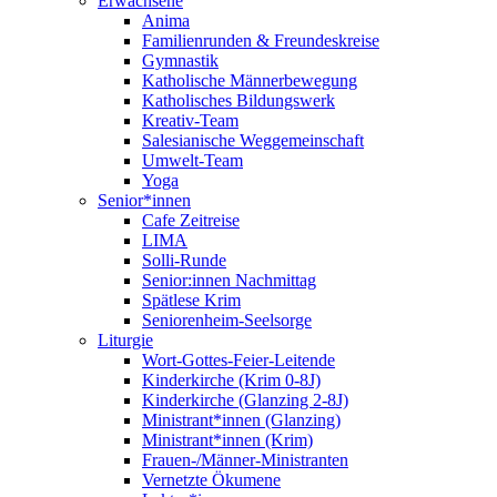
Erwachsene
Anima
Familienrunden & Freundeskreise
Gymnastik
Katholische Männerbewegung
Katholisches Bildungswerk
Kreativ-Team
Salesianische Weggemeinschaft
Umwelt-Team
Yoga
Senior*innen
Cafe Zeitreise
LIMA
Solli-Runde
Senior:innen Nachmittag
Spätlese Krim
Seniorenheim-Seelsorge
Liturgie
Wort-Gottes-Feier-Leitende
Kinderkirche (Krim 0-8J)
Kinderkirche (Glanzing 2-8J)
Ministrant*innen (Glanzing)
Ministrant*innen (Krim)
Frauen-/Männer-Ministranten
Vernetzte Ökumene