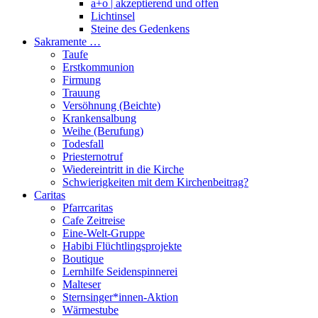
a+o | akzeptierend und offen
Lichtinsel
Steine des Gedenkens
Sakramente …
Taufe
Erstkommunion
Firmung
Trauung
Versöhnung (Beichte)
Krankensalbung
Weihe (Berufung)
Todesfall
Priesternotruf
Wiedereintritt in die Kirche
Schwierigkeiten mit dem Kirchenbeitrag?
Caritas
Pfarrcaritas
Cafe Zeitreise
Eine-Welt-Gruppe
Habibi Flüchtlingsprojekte
Boutique
Lernhilfe Seidenspinnerei
Malteser
Sternsinger*innen-Aktion
Wärmestube