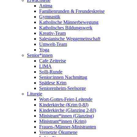
Erwachsene
Anima
Familienrunden & Freundeskreise
Gymnastik
Katholische Männerbewegung
Katholisches Bildungswerk
Kreativ-Team
Salesianische Weggemeinschaft
Umwelt-Team
Yoga
Senior*innen
Cafe Zeitreise
LIMA
Solli-Runde
Senior:innen Nachmittag
Spätlese Krim
Seniorenheim-Seelsorge
Liturgie
Wort-Gottes-Feier-Leitende
Kinderkirche (Krim 0-8J)
Kinderkirche (Glanzing 2-8J)
Ministrant*innen (Glanzing)
Ministrant*innen (Krim)
Frauen-/Männer-Ministranten
Vernetzte Ökumene