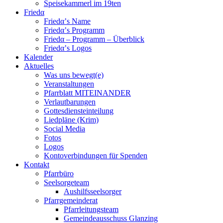
Speisekammerl im 19ten
Friedα
Friedα’s Name
Friedα’s Programm
Friedα – Programm – Überblick
Friedα’s Logos
Kalender
Aktuelles
Was uns bewegt(e)
Veranstaltungen
Pfarrblatt MITEINANDER
Verlautbarungen
Gottesdiensteinteilung
Liedpläne (Krim)
Social Media
Fotos
Logos
Kontoverbindungen für Spenden
Kontakt
Pfarrbüro
Seelsorgeteam
Aushilfsseelsorger
Pfarrgemeinderat
Pfarrleitungsteam
Gemeindeausschuss Glanzing