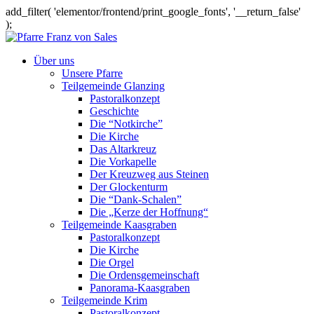
add_filter( 'elementor/frontend/print_google_fonts', '__return_false'
);
Über uns
Unsere Pfarre
Teilgemeinde Glanzing
Pastoralkonzept
Geschichte
Die “Notkirche”
Die Kirche
Das Altarkreuz
Die Vorkapelle
Der Kreuzweg aus Steinen
Der Glockenturm
Die “Dank-Schalen”
Die „Kerze der Hoffnung“
Teilgemeinde Kaasgraben
Pastoralkonzept
Die Kirche
Die Orgel
Die Ordensgemeinschaft
Panorama-Kaasgraben
Teilgemeinde Krim
Pastoralkonzept