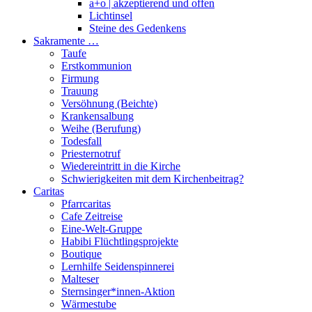
a+o | akzeptierend und offen
Lichtinsel
Steine des Gedenkens
Sakramente …
Taufe
Erstkommunion
Firmung
Trauung
Versöhnung (Beichte)
Krankensalbung
Weihe (Berufung)
Todesfall
Priesternotruf
Wiedereintritt in die Kirche
Schwierigkeiten mit dem Kirchenbeitrag?
Caritas
Pfarrcaritas
Cafe Zeitreise
Eine-Welt-Gruppe
Habibi Flüchtlingsprojekte
Boutique
Lernhilfe Seidenspinnerei
Malteser
Sternsinger*innen-Aktion
Wärmestube