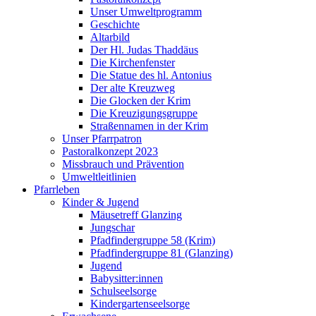
Unser Umweltprogramm
Geschichte
Altarbild
Der Hl. Judas Thaddäus
Die Kirchenfenster
Die Statue des hl. Antonius
Der alte Kreuzweg
Die Glocken der Krim
Die Kreuzigungsgruppe
Straßennamen in der Krim
Unser Pfarrpatron
Pastoralkonzept 2023
Missbrauch und Prävention
Umweltleitlinien
Pfarrleben
Kinder & Jugend
Mäusetreff Glanzing
Jungschar
Pfadfindergruppe 58 (Krim)
Pfadfindergruppe 81 (Glanzing)
Jugend
Babysitter:innen
Schulseelsorge
Kindergartenseelsorge