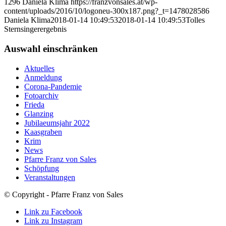
1296
Daniela Klima
https://franzvonsales.at/wp-
content/uploads/2016/10/logoneu-300x187.png?_t=1478028586
Daniela Klima
2018-01-14 10:49:53
2018-01-14 10:49:53
Tolles
Sternsingerergebnis
Auswahl einschränken
Aktuelles
Anmeldung
Corona-Pandemie
Fotoarchiv
Frieda
Glanzing
Jubilaeumsjahr 2022
Kaasgraben
Krim
News
Pfarre Franz von Sales
Schöpfung
Veranstaltungen
© Copyright - Pfarre Franz von Sales
Link zu Facebook
Link zu Instagram