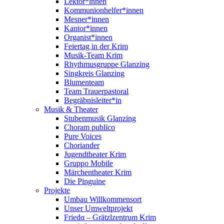
Lektor*innen
Kommunionhelfer*innen
Mesner*innen
Kantor*innen
Organist*innen
Feiertag in der Krim
Musik-Team Krim
Rhythmusgruppe Glanzing
Singkreis Glanzing
Blumenteam
Team Trauerpastoral
Begräbnisleiter*in
Musik & Theater
Stubenmusik Glanzing
Choram publico
Pure Voices
Choriander
Jugendtheater Krim
Gruppo Mobile
Märchentheater Krim
Die Pinguine
Projekte
Umbau Willkommensort
Unser Umweltprojekt
Friedα – Grätzlzentrum Krim