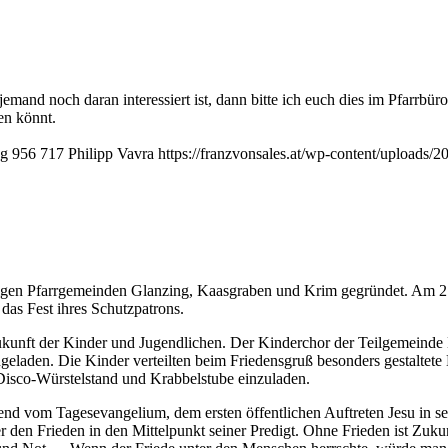
mand noch daran interessiert ist, dann bitte ich euch dies im Pfarrbüro
en könnt.
pg
956
717
Philipp Vavra
https://franzvonsales.at/wp-content/upload
igen Pfarrgemeinden Glanzing, Kaasgraben und Krim gegründet. Am 27.
das Fest ihres Schutzpatrons.
Zukunft der Kinder und Jugendlichen. Der Kinderchor der Teilgemeinde 
laden. Die Kinder verteilten beim Friedensgruß besonders gestaltete B
 Disco-Würstelstand und Krabbelstube einzuladen.
nd vom Tagesevangelium, dem ersten öffentlichen Auftreten Jesu in s
 den Frieden in den Mittelpunkt seiner Predigt. Ohne Frieden ist Zukun