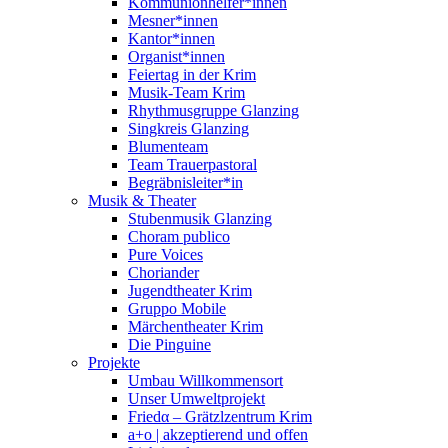
Kommunionhelfer*innen
Mesner*innen
Kantor*innen
Organist*innen
Feiertag in der Krim
Musik-Team Krim
Rhythmusgruppe Glanzing
Singkreis Glanzing
Blumenteam
Team Trauerpastoral
Begräbnisleiter*in
Musik & Theater
Stubenmusik Glanzing
Choram publico
Pure Voices
Choriander
Jugendtheater Krim
Gruppo Mobile
Märchentheater Krim
Die Pinguine
Projekte
Umbau Willkommensort
Unser Umweltprojekt
Friedα – Grätzlzentrum Krim
a+o | akzeptierend und offen