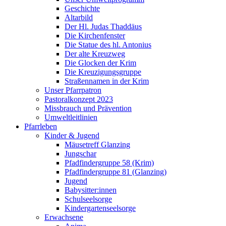
Geschichte
Altarbild
Der Hl. Judas Thaddäus
Die Kirchenfenster
Die Statue des hl. Antonius
Der alte Kreuzweg
Die Glocken der Krim
Die Kreuzigungsgruppe
Straßennamen in der Krim
Unser Pfarrpatron
Pastoralkonzept 2023
Missbrauch und Prävention
Umweltleitlinien
Pfarrleben
Kinder & Jugend
Mäusetreff Glanzing
Jungschar
Pfadfindergruppe 58 (Krim)
Pfadfindergruppe 81 (Glanzing)
Jugend
Babysitter:innen
Schulseelsorge
Kindergartenseelsorge
Erwachsene