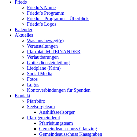
Friedα
Friedα’s Name
Friedα’s Programm
Friedα – Programm – Überblick
Friedα’s Logos
Kalender
Aktuelles
Was uns bewegt(e)
Veranstaltungen
Pfarrblatt MITEINANDER
Verlautbarungen
Gottesdiensteinteilung
Liedpläne (Krim)
Social Media
Fotos
Logos
Kontoverbindungen für Spenden
Kontakt
Pfarrbüro
Seelsorgeteam
Aushilfsseelsorger
Pfarrgemeinderat
Pfarrleitungsteam
Gemeindeausschuss Glanzing
Gemeindeausschuss Kaasgraben