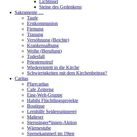
Lichtinsel
Steine des Gedenkens
Sakramente …
Taufe
Erstkommunion
Firmung
Trauung
Versöhnung (Beichte)
Krankensalbung
Weihe (Berufung)
Todesfall
Priesternotruf
Wiedereintritt in die Kirche
Schwierigkeiten mit dem Kirchenbeitrag?
Caritas
Pfarrcaritas
Cafe Zeitreise
Eine-Welt-Gruppe
Habibi Flüchtlingsprojekte
Boutique
Lernhilfe Seidenspinnerei
Malteser
Sternsinger*innen-Aktion
Wärmestube
Speisekammerl im 19ten