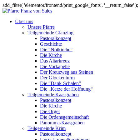
add_filter( 'elementor/frontend/print_google_fonts', '__return_false' );
Über uns
Unsere Pfarre
Teilgemeinde Glanzing
Pastoralkonzept
Geschichte
Die “Notkirche”
Die Kirche
Das Altarkreuz
Die Vorkapelle
Der Kreuzweg aus Steinen
Der Glockenturm
Die “Dank-Schalen”
Die „Kerze der Hoffnung“
Teilgemeinde Kaasgraben
Pastoralkonzept
Die Kirche
Die Orgel
Die Ordensgemeinschaft
Panorama-Kaasgraben
Teilgemeinde Krim
Pastoralkonzept
Unser Umweltprogramm