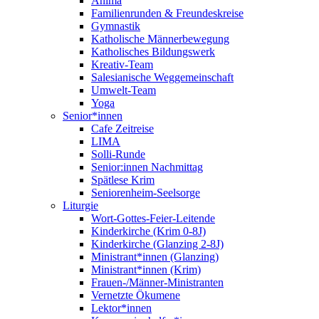
Anima
Familienrunden & Freundeskreise
Gymnastik
Katholische Männerbewegung
Katholisches Bildungswerk
Kreativ-Team
Salesianische Weggemeinschaft
Umwelt-Team
Yoga
Senior*innen
Cafe Zeitreise
LIMA
Solli-Runde
Senior:innen Nachmittag
Spätlese Krim
Seniorenheim-Seelsorge
Liturgie
Wort-Gottes-Feier-Leitende
Kinderkirche (Krim 0-8J)
Kinderkirche (Glanzing 2-8J)
Ministrant*innen (Glanzing)
Ministrant*innen (Krim)
Frauen-/Männer-Ministranten
Vernetzte Ökumene
Lektor*innen