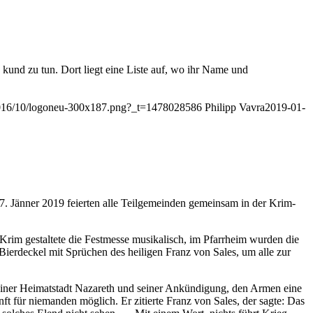
 kund zu tun. Dort liegt eine Liste auf, wo ihr Name und
s/2016/10/logoneu-300x187.png?_t=1478028586
Philipp Vavra
2019-01-
 Jänner 2019 feierten alle Teilgemeinden gemeinsam in der Krim-
Krim gestaltete die Festmesse musikalisch, im Pfarrheim wurden die
ierdeckel mit Sprüchen des heiligen Franz von Sales, um alle zur
einer Heimatstadt Nazareth und seiner Ankündigung, den Armen eine
ft für niemanden möglich. Er zitierte Franz von Sales, der sagte: Das