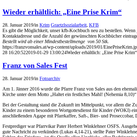
Wieder erhältlich: „Eine Prise Krim“
28. Januar 2019
/
in
Krim
Graetzlsozialarbeit
,
KFB
Es gibt die Möglichkeit, unser kfb-Kochbuch neu zu bestellen. Wenn je
Kontaktadresse und die Anzahl der gewünschten Kochbücher eintrag
Bestellt wird ab einer Mindestbestellmenge von 50 Stk.
https://franzvonsales.at/wp-content/uploads/2019/01/EinePriseKrim.j
28 16:20:52
2019-01-29 13:00:24
Wieder erhältlich: „Eine Prise Krim“
Franz von Sales Fest
28. Januar 2019
/
in
Fotoarchiv
Am 1. Jänner 2016 wurde die Pfarre Franz von Sales aus den ehemal
Kirche unter dem Motto „Haltet ein festliches Mahl! (Nehemia 8,10)“ 
Bei der Gestaltung stand die Zukunft im Mittelpunkt, vor allem die 
Kinder zu einem besonderen Wortgottesdienst für Kinder (WOKI) einge
anschließenden Agape mit Pfarrkaffee, Saft-, Bier- und Proseccobar,
Festprediger war Pfarrvikar Pater Herbert Winklehner OSFS. Ausgehe
gute Nachricht zu verkünden (Lukas 4,14-21), stellte Pater Winklehner