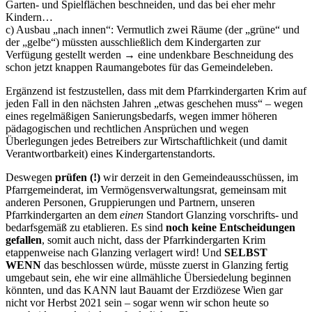
Garten- und Spielflächen beschneiden, und das bei eher mehr
Kindern…
c) Ausbau „nach innen“: Vermutlich zwei Räume (der „grüne“ und
der „gelbe“) müssten ausschließlich dem Kindergarten zur
Verfügung gestellt werden → eine undenkbare Beschneidung des
schon jetzt knappen Raumangebotes für das Gemeindeleben.
Ergänzend ist festzustellen, dass mit dem Pfarrkindergarten Krim auf
jeden Fall in den nächsten Jahren „etwas geschehen muss“ – wegen
eines regelmäßigen Sanierungsbedarfs, wegen immer höheren
pädagogischen und rechtlichen Ansprüchen und wegen
Überlegungen jedes Betreibers zur Wirtschaftlichkeit (und damit
Verantwortbarkeit) eines Kindergartenstandorts.
Deswegen
prüfen (!)
wir derzeit in den Gemeindeausschüssen, im
Pfarrgemeinderat, im Vermögensverwaltungsrat, gemeinsam mit
anderen Personen, Gruppierungen und Partnern, unseren
Pfarrkindergarten an dem
einen
Standort Glanzing vorschrifts- und
bedarfsgemäß zu etablieren. Es sind
noch keine Entscheidungen
gefallen
, somit auch nicht, dass der Pfarrkindergarten Krim
etappenweise nach Glanzing verlagert wird! Und
SELBST
WENN
das beschlossen würde, müsste zuerst in Glanzing fertig
umgebaut sein, ehe wir eine allmähliche Übersiedelung beginnen
könnten, und das KANN laut Bauamt der Erzdiözese Wien gar
nicht vor Herbst 2021 sein – sogar wenn wir schon heute so