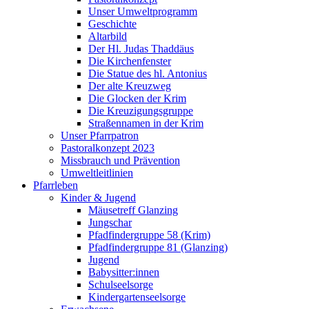
Unser Umweltprogramm
Geschichte
Altarbild
Der Hl. Judas Thaddäus
Die Kirchenfenster
Die Statue des hl. Antonius
Der alte Kreuzweg
Die Glocken der Krim
Die Kreuzigungsgruppe
Straßennamen in der Krim
Unser Pfarrpatron
Pastoralkonzept 2023
Missbrauch und Prävention
Umweltleitlinien
Pfarrleben
Kinder & Jugend
Mäusetreff Glanzing
Jungschar
Pfadfindergruppe 58 (Krim)
Pfadfindergruppe 81 (Glanzing)
Jugend
Babysitter:innen
Schulseelsorge
Kindergartenseelsorge