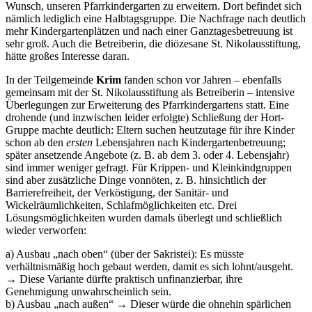
Wunsch, unseren Pfarrkindergarten zu erweitern. Dort befindet sich
nämlich lediglich eine Halbtagsgruppe. Die Nachfrage nach deutlich
mehr Kindergartenplätzen und nach einer Ganztagesbetreuung ist
sehr groß. Auch die Betreiberin, die diözesane St. Nikolausstiftung,
hätte großes Interesse daran.
In der Teilgemeinde
Krim
fanden schon vor Jahren – ebenfalls
gemeinsam mit der St. Nikolausstiftung als Betreiberin – intensive
Überlegungen zur Erweiterung des Pfarrkindergartens statt. Eine
drohende (und inzwischen leider erfolgte) Schließung der Hort-
Gruppe machte deutlich: Eltern suchen heutzutage für ihre Kinder
schon ab den
ersten
Lebensjahren nach Kindergartenbetreuung;
später ansetzende Angebote (z. B. ab dem 3. oder 4. Lebensjahr)
sind immer weniger gefragt. Für Krippen- und Kleinkindgruppen
sind aber zusätzliche Dinge vonnöten, z. B. hinsichtlich der
Barrierefreiheit, der Verköstigung, der Sanitär- und
Wickelräumlichkeiten, Schlafmöglichkeiten etc. Drei
Lösungsmöglichkeiten wurden damals überlegt und schließlich
wieder verworfen:
a) Ausbau „nach oben“ (über der Sakristei): Es müsste
verhältnismäßig hoch gebaut werden, damit es sich lohnt/ausgeht.
→ Diese Variante dürfte praktisch unfinanzierbar, ihre
Genehmigung unwahrscheinlich sein.
b) Ausbau „nach außen“ → Dieser würde die ohnehin spärlichen