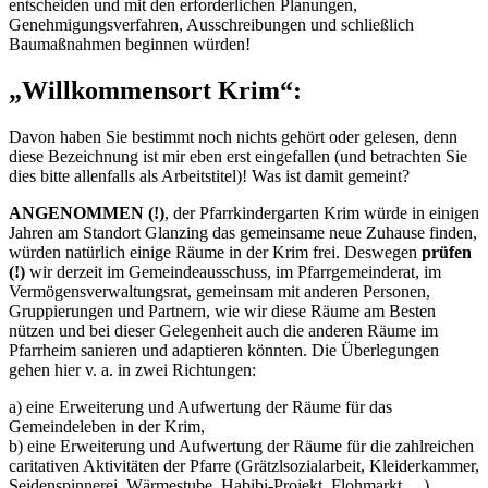
entscheiden und mit den erforderlichen Planungen,
Genehmigungsverfahren, Ausschreibungen und schließlich
Baumaßnahmen beginnen würden!
„Willkommensort Krim“:
Davon haben Sie bestimmt noch nichts gehört oder gelesen, denn
diese Bezeichnung ist mir eben erst eingefallen (und betrachten Sie
dies bitte allenfalls als Arbeitstitel)! Was ist damit gemeint?
ANGENOMMEN (!)
, der Pfarrkindergarten Krim würde in einigen
Jahren am Standort Glanzing das gemeinsame neue Zuhause finden,
würden natürlich einige Räume in der Krim frei. Deswegen
prüfen
(!)
wir derzeit im Gemeindeausschuss, im Pfarrgemeinderat, im
Vermögensverwaltungsrat, gemeinsam mit anderen Personen,
Gruppierungen und Partnern, wie wir diese Räume am Besten
nützen und bei dieser Gelegenheit auch die anderen Räume im
Pfarrheim sanieren und adaptieren könnten. Die Überlegungen
gehen hier v. a. in zwei Richtungen:
a) eine Erweiterung und Aufwertung der Räume für das
Gemeindeleben in der Krim,
b) eine Erweiterung und Aufwertung der Räume für die zahlreichen
caritativen Aktivitäten der Pfarre (Grätzlsozialarbeit, Kleiderkammer,
Seidenspinnerei, Wärmestube, Habibi-Projekt, Flohmarkt,…).