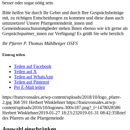
besser oder sogar nötig sein.
Bitte helfen Sie durch Ihr Gebet und durch Ihre Gesprächsbeiträge
mit, zu richtigen Entscheidungen zu kommen und diese dann auch
umzusetzen! Unsere Pfarrgemeinderät_innen und
Gemeindeausschussmitglieder stehen Ihnen ebenso wie ich gerne als
Gesprächspartner_innen zur Verfügung! Es grüßt Sie sehr herzlich
Ihr Pfarrer P. Thomas Mühlberger OSFS
Eintrag teilen
Teilen auf Facebook
Teilen auf X
Teilen auf WhatsApp
Teilen auf Pinterest
Per E-Mail teilen
https://franzvonsales.at/wp-content/uploads/2018/10/logo_pfarre-
2.jpg
368
591
Herbert Winklehner
https://franzvonsales.at/wp-
content/uploads/2016/10/logoneu-300x187.png?_t=1478028586
Herbert Winklehner
2019-01-27 18:23:23
2019-01-31 08:42:35
Brief
des Pfarrers an die Pfarrgemeinde
Auswahl einschränken