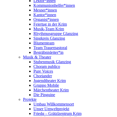
Lektor*innen
Kommunionhelfer*innen
Mesner*innen
Kantor*innen
Organist*innen
Feiertag in der Krim
Musik-Team Krim
Rhythmusgruppe Glanzing
Singkreis Glanzing
Blumenteam
Team Trauerpastoral
Begräbnisleiter*in
Musik & Theater
Stubenmusik Glanzing
Choram publico
Pure Voices
Choriander
Jugendtheater Krim
Gruppo Mobile
Märchentheater Krim
Die Pinguine
Projekte
Umbau Willkommensort
Unser Umweltprojekt
Friedα – Grätzlzentrum Krim