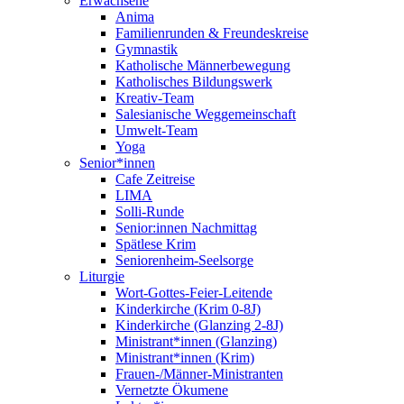
Erwachsene
Anima
Familienrunden & Freundeskreise
Gymnastik
Katholische Männerbewegung
Katholisches Bildungswerk
Kreativ-Team
Salesianische Weggemeinschaft
Umwelt-Team
Yoga
Senior*innen
Cafe Zeitreise
LIMA
Solli-Runde
Senior:innen Nachmittag
Spätlese Krim
Seniorenheim-Seelsorge
Liturgie
Wort-Gottes-Feier-Leitende
Kinderkirche (Krim 0-8J)
Kinderkirche (Glanzing 2-8J)
Ministrant*innen (Glanzing)
Ministrant*innen (Krim)
Frauen-/Männer-Ministranten
Vernetzte Ökumene