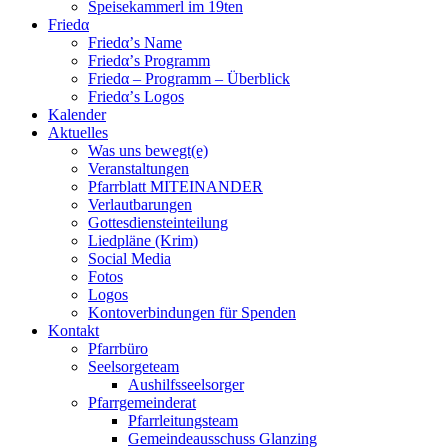
Speisekammerl im 19ten
Friedα
Friedα’s Name
Friedα’s Programm
Friedα – Programm – Überblick
Friedα’s Logos
Kalender
Aktuelles
Was uns bewegt(e)
Veranstaltungen
Pfarrblatt MITEINANDER
Verlautbarungen
Gottesdiensteinteilung
Liedpläne (Krim)
Social Media
Fotos
Logos
Kontoverbindungen für Spenden
Kontakt
Pfarrbüro
Seelsorgeteam
Aushilfsseelsorger
Pfarrgemeinderat
Pfarrleitungsteam
Gemeindeausschuss Glanzing