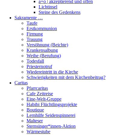
a+o | akzeptierend und offen
Lichtinsel
Steine des Gedenkens
Sakramente …
Taufe
Erstkommunion
Firmung
Trauung
Versöhnung (Beichte)
Krankensalbung
Weihe (Berufung)
Todesfall
Priesternotruf
Wiedereintritt in die Kirche
Schwierigkeiten mit dem Kirchenbeitrag?
Caritas
Pfarrcaritas
Cafe Zeitreise
Eine-Welt-Gruppe
Habibi Flüchtlingsprojekte
Boutique
Lernhilfe Seidenspinnerei
Malteser
Sternsinger*innen-Aktion
Wärmestube