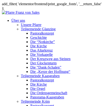
add_filter( 'elementor/frontend/print_google_fonts', '__return_false'
);
Über uns
Unsere Pfarre
Teilgemeinde Glanzing
Pastoralkonzept
Geschichte
Die “Notkirche”
Die Kirche
Das Altarkreuz
Die Vorkapelle
Der Kreuzweg aus Steinen
Der Glockenturm
Die “Dank-Schalen”
Die „Kerze der Hoffnung“
Teilgemeinde Kaasgraben
Pastoralkonzept
Die Kirche
Die Orgel
Die Ordensgemeinschaft
Panorama-Kaasgraben
Teilgemeinde Krim
Pastoralkonzept