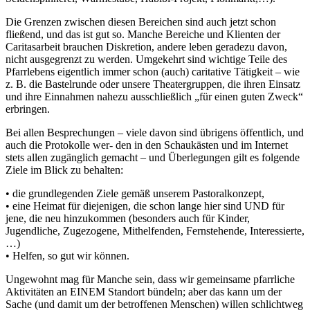
Die Grenzen zwischen diesen Bereichen sind auch jetzt schon
fließend, und das ist gut so. Manche Bereiche und Klienten der
Caritasarbeit brauchen Diskretion, andere leben geradezu davon,
nicht ausgegrenzt zu werden. Umgekehrt sind wichtige Teile des
Pfarrlebens eigentlich immer schon (auch) caritative Tätigkeit – wie
z. B. die Bastelrunde oder unsere Theatergruppen, die ihren Einsatz
und ihre Einnahmen nahezu ausschließlich „für einen guten Zweck“
erbringen.
Bei allen Besprechungen – viele davon sind übrigens öffentlich, und
auch die Protokolle wer- den in den Schaukästen und im Internet
stets allen zugänglich gemacht – und Überlegungen gilt es folgende
Ziele im Blick zu behalten:
• die grundlegenden Ziele gemäß unserem Pastoralkonzept,
• eine Heimat für diejenigen, die schon lange hier sind UND für
jene, die neu hinzukommen (besonders auch für Kinder,
Jugendliche, Zugezogene, Mithelfenden, Fernstehende, Interessierte,
…)
• Helfen, so gut wir können.
Ungewohnt mag für Manche sein, dass wir gemeinsame pfarrliche
Aktivitäten an EINEM Standort bündeln; aber das kann um der
Sache (und damit um der betroffenen Menschen) willen schlichtweg