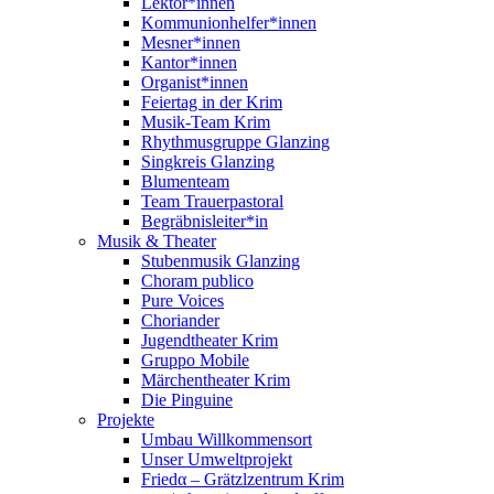
Lektor*innen
Kommunionhelfer*innen
Mesner*innen
Kantor*innen
Organist*innen
Feiertag in der Krim
Musik-Team Krim
Rhythmusgruppe Glanzing
Singkreis Glanzing
Blumenteam
Team Trauerpastoral
Begräbnisleiter*in
Musik & Theater
Stubenmusik Glanzing
Choram publico
Pure Voices
Choriander
Jugendtheater Krim
Gruppo Mobile
Märchentheater Krim
Die Pinguine
Projekte
Umbau Willkommensort
Unser Umweltprojekt
Friedα – Grätzlzentrum Krim