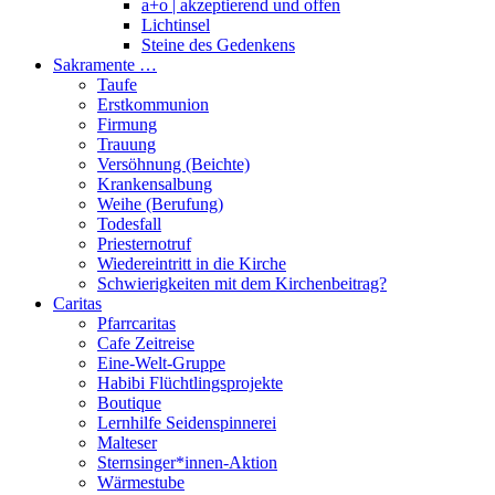
a+o | akzeptierend und offen
Lichtinsel
Steine des Gedenkens
Sakramente …
Taufe
Erstkommunion
Firmung
Trauung
Versöhnung (Beichte)
Krankensalbung
Weihe (Berufung)
Todesfall
Priesternotruf
Wiedereintritt in die Kirche
Schwierigkeiten mit dem Kirchenbeitrag?
Caritas
Pfarrcaritas
Cafe Zeitreise
Eine-Welt-Gruppe
Habibi Flüchtlingsprojekte
Boutique
Lernhilfe Seidenspinnerei
Malteser
Sternsinger*innen-Aktion
Wärmestube