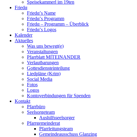
Speisekammerl im 19ten
Friedα
Friedα’s Name
Friedα’s Programm
Friedα – Programm – Überblick
Friedα’s Logos
Kalender
Aktuelles
Was uns bewegt(e)
Veranstaltungen
Pfarrblatt MITEINANDER
Verlautbarungen
Gottesdiensteinteilung
Liedpläne (Krim)
Social Media
Fotos
Logos
Kontoverbindungen für Spenden
Kontakt
Pfarrbüro
Seelsorgeteam
Aushilfsseelsorger
Pfarrgemeinderat
Pfarrleitungsteam
Gemeindeausschuss Glanzing