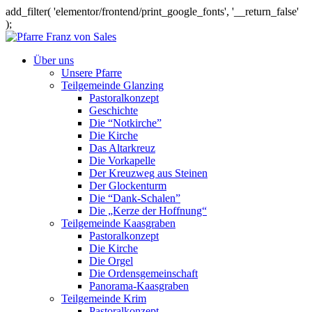
add_filter( 'elementor/frontend/print_google_fonts', '__return_false'
);
Über uns
Unsere Pfarre
Teilgemeinde Glanzing
Pastoralkonzept
Geschichte
Die “Notkirche”
Die Kirche
Das Altarkreuz
Die Vorkapelle
Der Kreuzweg aus Steinen
Der Glockenturm
Die “Dank-Schalen”
Die „Kerze der Hoffnung“
Teilgemeinde Kaasgraben
Pastoralkonzept
Die Kirche
Die Orgel
Die Ordensgemeinschaft
Panorama-Kaasgraben
Teilgemeinde Krim
Pastoralkonzept