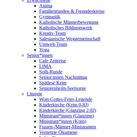
Erwachsene
Anima
Familienrunden & Freundeskreise
Gymnastik
Katholische Männerbewegung
Katholisches Bildungswerk
Kreativ-Team
Salesianische Weggemeinschaft
Umwelt-Team
Yoga
Senior*innen
Cafe Zeitreise
LIMA
Solli-Runde
Senior:innen Nachmittag
Spätlese Krim
Seniorenheim-Seelsorge
Liturgie
Wort-Gottes-Feier-Leitende
Kinderkirche (Krim 0-8J)
Kinderkirche (Glanzing 2-8J)
Ministrant*innen (Glanzing)
Ministrant*innen (Krim)
Frauen-/Männer-Ministranten
Vernetzte Ökumene