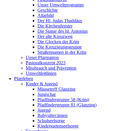
Unser Umweltprogramm
Geschichte
Altarbild
Der Hl. Judas Thaddäus
Die Kirchenfenster
Die Statue des hl. Antonius
Der alte Kreuzweg
Die Glocken der Krim
Die Kreuzigungsgruppe
Straßennamen in der Krim
Unser Pfarrpatron
Pastoralkonzept 2023
Missbrauch und Prävention
Umweltleitlinien
Pfarrleben
Kinder & Jugend
Mäusetreff Glanzing
Jungschar
Pfadfindergruppe 58 (Krim)
Pfadfindergruppe 81 (Glanzing)
Jugend
Babysitter:innen
Schulseelsorge
Kindergartenseelsorge