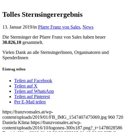
Tolles Sternsingerergebnis
13. Januar 2019
/
in
Pfarre Franz von Sales
,
News
Die Sternsinger der Pfarre Franz von Sales haben heuer
30.826,10
gesammelt.
Vielen Dank an alle SternsingerInnen, Organisatoren und
SpenderInnen
Eintrag teilen
Teilen auf Facebook
Teilen auf X
Teilen auf WhatsApp
Teilen auf Pinterest
Per E-Mail teilen
https://franzvonsales.at/wp-
content/uploads/2019/01/FB_IMG_1547407475069.jpg
960
720
Daniela Klima
https://franzvonsales.at/wp-
content/uploads/2016/10/logoneu-300x187.png?_t=1478028586