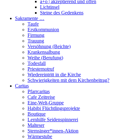
a+o | akzeptierend und offen
Lichtinsel
Steine des Gedenkens
Sakramente …
Taufe
Erstkommunion
Firmung
Trauung
Versöhnung (Beichte)
Krankensalbung
Weihe (Berufung)
Todesfall
Priesternotruf
Wiedereintritt in die Kirche
Schwierigkeiten mit dem Kirchenbeitrag?
Caritas
Pfarrcaritas
Cafe Zeitreise
Eine-Welt-Gruppe
Habibi Flüchtlingsprojekte
Boutique
Lernhilfe Seidenspinnerei
Malteser
Sternsinger*innen-Aktion
Wärmestube