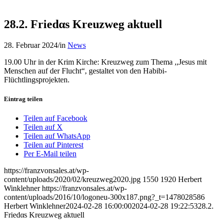
28.2. Friedαs Kreuzweg aktuell
28. Februar 2024
/
in
News
19.00 Uhr in der Krim Kirche: Kreuzweg zum Thema ,,Jesus mit
Menschen auf der Flucht“, gestaltet von den Habibi-
Flüchtlingsprojekten.
Eintrag teilen
Teilen auf Facebook
Teilen auf X
Teilen auf WhatsApp
Teilen auf Pinterest
Per E-Mail teilen
https://franzvonsales.at/wp-
content/uploads/2020/02/kreuzweg2020.jpg
1550
1920
Herbert
Winklehner
https://franzvonsales.at/wp-
content/uploads/2016/10/logoneu-300x187.png?_t=1478028586
Herbert Winklehner
2024-02-28 16:00:00
2024-02-28 19:22:53
28.2.
Friedαs Kreuzweg aktuell