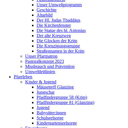
Unser Umweltprogramm
Geschichte
Altarbild
Der Hl. Judas Thaddäus
Die Kirchenfenster
Die Statue des hl. Antonius
Der alte Kreuzweg
Die Glocken der Krim
Die Kreuzigungsgruppe
Straßennamen in der Krim
Unser Pfarrpatron
Pastoralkonzept 2023
Missbrauch und Prävention
Umweltleitlinien
Pfarrleben
Kinder & Jugend
Mäusetreff Glanzing
Jungschar
Pfadfindergruppe 58 (Krim)
Pfadfindergruppe 81 (Glanzing)
Jugend
Babysitter:innen
Schulseelsorge
Kindergartenseelsorge