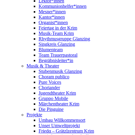
Lektor*innen
Kommunionhelfer*innen
Mesner*innen
Kantor*innen
Organist*innen
Feiertag in der Krim
Musik-Team Krim
Rhythmusgruppe Glanzing
Singkreis Glanzing
Blumenteam
Team Trauerpastoral
Begräbnisleiter*in
Musik & Theater
Stubenmusik Glanzing
Choram publico
Pure Voices
Choriander
Jugendtheater Krim
Gruppo Mobile
Märchentheater Krim
Die Pinguine
Projekte
Umbau Willkommensort
Unser Umweltprojekt
Friedα – Grätzlzentrum Krim