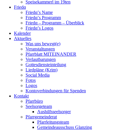
Speisekammerl im 19ten
Friedα
Friedα’s Name
Friedα’s Programm
Friedα – Programm – Überblick
Friedα’s Logos
Kalender
Aktuelles
Was uns bewegt(e)
Veranstaltungen
Pfarrblatt MITEINANDER
Verlautbarungen
Gottesdiensteinteilung
Liedpläne (Krim)
Social Media
Fotos
Logos
Kontoverbindungen für Spenden
Kontakt
Pfarrbüro
Seelsorgeteam
Aushilfsseelsorger
Pfarrgemeinderat
Pfarrleitungsteam
Gemeindeausschuss Glanzing