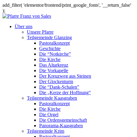
add_filter( 'elementor/frontend/print_google_fonts', '__return_false'
);
Über uns
Unsere Pfarre
Teilgemeinde Glanzing
Pastoralkonzept
Geschichte
Die “Notkirche”
Die Kirche
Das Altarkreuz
Die Vorkapelle
Der Kreuzweg aus Steinen
Der Glockenturm
Die “Dank-Schalen”
Die „Kerze der Hoffnung“
Teilgemeinde Kaasgraben
Pastoralkonzept
Die Kirche
Die Orgel
Die Ordensgemeinschaft
Panorama-Kaasgraben
Teilgemeinde Krim
Pastoralkonzept