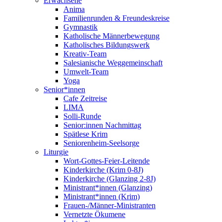
Erwachsene
Anima
Familienrunden & Freundeskreise
Gymnastik
Katholische Männerbewegung
Katholisches Bildungswerk
Kreativ-Team
Salesianische Weggemeinschaft
Umwelt-Team
Yoga
Senior*innen
Cafe Zeitreise
LIMA
Solli-Runde
Senior:innen Nachmittag
Spätlese Krim
Seniorenheim-Seelsorge
Liturgie
Wort-Gottes-Feier-Leitende
Kinderkirche (Krim 0-8J)
Kinderkirche (Glanzing 2-8J)
Ministrant*innen (Glanzing)
Ministrant*innen (Krim)
Frauen-/Männer-Ministranten
Vernetzte Ökumene