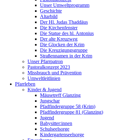
Unser Umweltprogramm
Geschichte
Altarbild
Der Hl. Judas Thaddäus
Die Kirchenfenster
Die Statue des hl. Antonius
Der alte Kreuzweg
Die Glocken der Krim
Die Kreuzigungsgruppe
Straßennamen in der Krim
Unser Pfarrpatron
Pastoralkonzept 2023
Missbrauch und Prävention
Umweltleitlinien
Pfarrleben
Kinder & Jugend
Mäusetreff Glanzing
Jungschar
Pfadfindergruppe 58 (Krim)
Pfadfindergruppe 81 (Glanzing)
Jugend
Babysitter:innen
Schulseelsorge
Kindergartenseelsorge