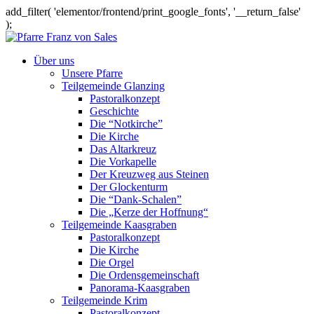
add_filter( 'elementor/frontend/print_google_fonts', '__return_false'
);
Über uns
Unsere Pfarre
Teilgemeinde Glanzing
Pastoralkonzept
Geschichte
Die “Notkirche”
Die Kirche
Das Altarkreuz
Die Vorkapelle
Der Kreuzweg aus Steinen
Der Glockenturm
Die “Dank-Schalen”
Die „Kerze der Hoffnung“
Teilgemeinde Kaasgraben
Pastoralkonzept
Die Kirche
Die Orgel
Die Ordensgemeinschaft
Panorama-Kaasgraben
Teilgemeinde Krim
Pastoralkonzept