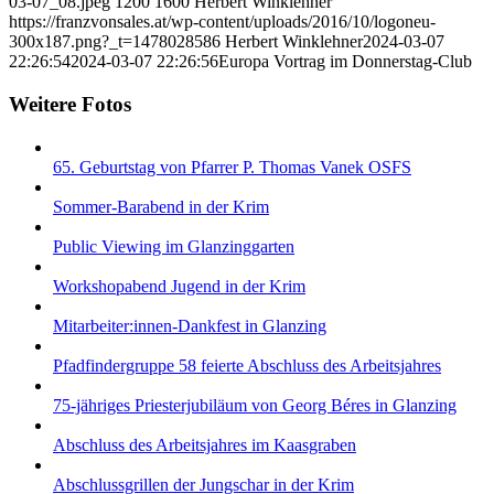
03-07_08.jpeg
1200
1600
Herbert Winklehner
https://franzvonsales.at/wp-content/uploads/2016/10/logoneu-
300x187.png?_t=1478028586
Herbert Winklehner
2024-03-07
22:26:54
2024-03-07 22:26:56
Europa Vortrag im Donnerstag-Club
Weitere Fotos
65. Geburtstag von Pfarrer P. Thomas Vanek OSFS
Sommer-Barabend in der Krim
Public Viewing im Glanzinggarten
Workshopabend Jugend in der Krim
Mitarbeiter:innen-Dankfest in Glanzing
Pfadfindergruppe 58 feierte Abschluss des Arbeitsjahres
75-jähriges Priesterjubiläum von Georg Béres in Glanzing
Abschluss des Arbeitsjahres im Kaasgraben
Abschlussgrillen der Jungschar in der Krim