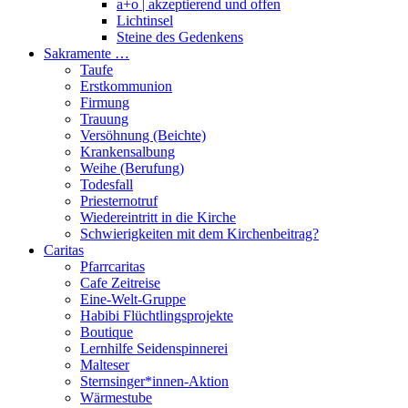
a+o | akzeptierend und offen
Lichtinsel
Steine des Gedenkens
Sakramente …
Taufe
Erstkommunion
Firmung
Trauung
Versöhnung (Beichte)
Krankensalbung
Weihe (Berufung)
Todesfall
Priesternotruf
Wiedereintritt in die Kirche
Schwierigkeiten mit dem Kirchenbeitrag?
Caritas
Pfarrcaritas
Cafe Zeitreise
Eine-Welt-Gruppe
Habibi Flüchtlingsprojekte
Boutique
Lernhilfe Seidenspinnerei
Malteser
Sternsinger*innen-Aktion
Wärmestube