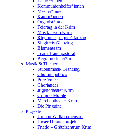
Lektor*innen
Kommunionhelfer*innen
Mesner*innen
Kantor*innen
Organist*innen
Feiertag in der Krim
Musik-Team Krim
Rhythmusgruppe Glanzing
Singkreis Glanzing
Blumenteam
Team Trauerpastoral
Begräbnisleiter*in
Musik & Theater
Stubenmusik Glanzing
Choram publico
Pure Voices
Choriander
Jugendtheater Krim
Gruppo Mobile
Märchentheater Krim
Die Pinguine
Projekte
Umbau Willkommensort
Unser Umweltprojekt
Friedα – Grätzlzentrum Krim