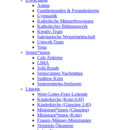
Erwachsene
Anima
Familienrunden & Freundeskreise
Gymnastik
Katholische Männerbewegung
Katholisches Bildungswerk
Kreativ-Team
Salesianische Weggemeinschaft
Umwelt-Team
Yoga
Senior*innen
Cafe Zeitreise
LIMA
Solli-Runde
Senior:innen Nachmittag
Spätlese Krim
Seniorenheim-Seelsorge
Liturgie
Wort-Gottes-Feier-Leitende
Kinderkirche (Krim 0-8J)
Kinderkirche (Glanzing 2-8J)
Ministrant*innen (Glanzing)
Ministrant*innen (Krim)
Frauen-/Männer-Ministranten
Vernetzte Ökumene