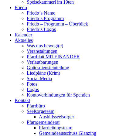
Speisekammerl im 19ten
Friedα
Friedα’s Name
Friedα’s Programm
Friedα – Programm – Überblick
Friedα’s Logos
Kalender
Aktuelles
Was uns bewegt(e)
Veranstaltungen
Pfarrblatt MITEINANDER
Verlautbarungen
Gottesdiensteinteilung
Liedpläne (Krim)
Social Media
Fotos
Logos
Kontoverbindungen für Spenden
Kontakt
Pfarrbüro
Seelsorgeteam
Aushilfsseelsorger
Pfarrgemeinderat
Pfarrleitungsteam
Gemeindeausschuss Glanzing