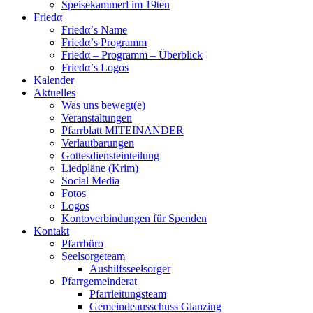
Speisekammerl im 19ten
Friedα
Friedα’s Name
Friedα’s Programm
Friedα – Programm – Überblick
Friedα’s Logos
Kalender
Aktuelles
Was uns bewegt(e)
Veranstaltungen
Pfarrblatt MITEINANDER
Verlautbarungen
Gottesdiensteinteilung
Liedpläne (Krim)
Social Media
Fotos
Logos
Kontoverbindungen für Spenden
Kontakt
Pfarrbüro
Seelsorgeteam
Aushilfsseelsorger
Pfarrgemeinderat
Pfarrleitungsteam
Gemeindeausschuss Glanzing