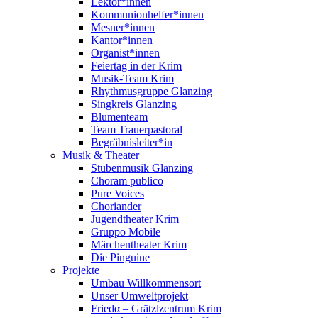
Lektor*innen
Kommunionhelfer*innen
Mesner*innen
Kantor*innen
Organist*innen
Feiertag in der Krim
Musik-Team Krim
Rhythmusgruppe Glanzing
Singkreis Glanzing
Blumenteam
Team Trauerpastoral
Begräbnisleiter*in
Musik & Theater
Stubenmusik Glanzing
Choram publico
Pure Voices
Choriander
Jugendtheater Krim
Gruppo Mobile
Märchentheater Krim
Die Pinguine
Projekte
Umbau Willkommensort
Unser Umweltprojekt
Friedα – Grätzlzentrum Krim