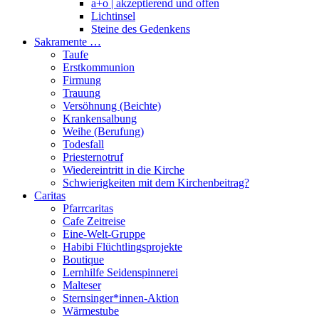
a+o | akzeptierend und offen
Lichtinsel
Steine des Gedenkens
Sakramente …
Taufe
Erstkommunion
Firmung
Trauung
Versöhnung (Beichte)
Krankensalbung
Weihe (Berufung)
Todesfall
Priesternotruf
Wiedereintritt in die Kirche
Schwierigkeiten mit dem Kirchenbeitrag?
Caritas
Pfarrcaritas
Cafe Zeitreise
Eine-Welt-Gruppe
Habibi Flüchtlingsprojekte
Boutique
Lernhilfe Seidenspinnerei
Malteser
Sternsinger*innen-Aktion
Wärmestube