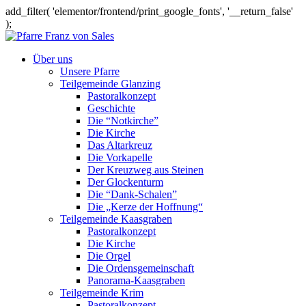
add_filter( 'elementor/frontend/print_google_fonts', '__return_false'
);
Über uns
Unsere Pfarre
Teilgemeinde Glanzing
Pastoralkonzept
Geschichte
Die “Notkirche”
Die Kirche
Das Altarkreuz
Die Vorkapelle
Der Kreuzweg aus Steinen
Der Glockenturm
Die “Dank-Schalen”
Die „Kerze der Hoffnung“
Teilgemeinde Kaasgraben
Pastoralkonzept
Die Kirche
Die Orgel
Die Ordensgemeinschaft
Panorama-Kaasgraben
Teilgemeinde Krim
Pastoralkonzept