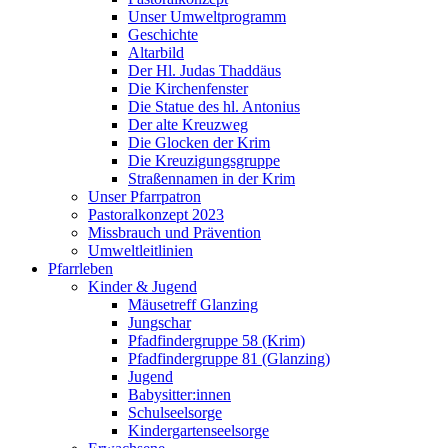
Unser Umweltprogramm
Geschichte
Altarbild
Der Hl. Judas Thaddäus
Die Kirchenfenster
Die Statue des hl. Antonius
Der alte Kreuzweg
Die Glocken der Krim
Die Kreuzigungsgruppe
Straßennamen in der Krim
Unser Pfarrpatron
Pastoralkonzept 2023
Missbrauch und Prävention
Umweltleitlinien
Pfarrleben
Kinder & Jugend
Mäusetreff Glanzing
Jungschar
Pfadfindergruppe 58 (Krim)
Pfadfindergruppe 81 (Glanzing)
Jugend
Babysitter:innen
Schulseelsorge
Kindergartenseelsorge