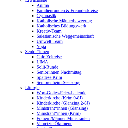
Erwachsene
Anima
Familienrunden & Freundeskreise
Gymnastik
Katholische Männerbewegung
Katholisches Bildungswerk
Kreativ-Team
Salesianische Weggemeinschaft
Umwelt-Team
Yoga
Senior*innen
Cafe Zeitreise
LIMA
Solli-Runde
Senior:innen Nachmittag
Spätlese Krim
Seniorenheim-Seelsorge
Liturgie
Wort-Gottes-Feier-Leitende
Kinderkirche (Krim 0-8J)
Kinderkirche (Glanzing 2-8J)
Ministrant*innen (Glanzing)
Ministrant*innen (Krim)
Frauen-/Männer-Ministranten
Vernetzte Ökumene