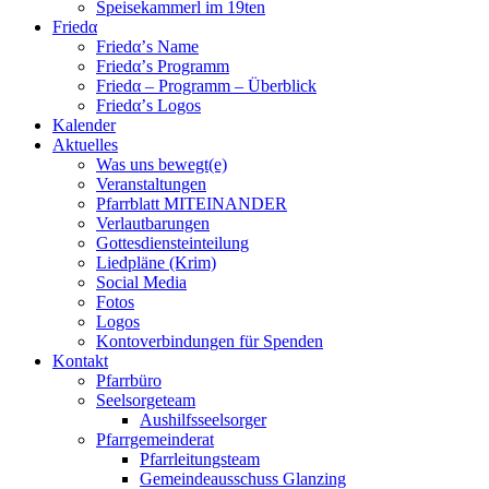
Speisekammerl im 19ten
Friedα
Friedα’s Name
Friedα’s Programm
Friedα – Programm – Überblick
Friedα’s Logos
Kalender
Aktuelles
Was uns bewegt(e)
Veranstaltungen
Pfarrblatt MITEINANDER
Verlautbarungen
Gottesdiensteinteilung
Liedpläne (Krim)
Social Media
Fotos
Logos
Kontoverbindungen für Spenden
Kontakt
Pfarrbüro
Seelsorgeteam
Aushilfsseelsorger
Pfarrgemeinderat
Pfarrleitungsteam
Gemeindeausschuss Glanzing