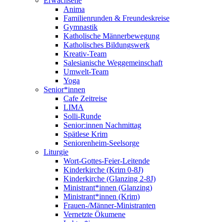
Erwachsene
Anima
Familienrunden & Freundeskreise
Gymnastik
Katholische Männerbewegung
Katholisches Bildungswerk
Kreativ-Team
Salesianische Weggemeinschaft
Umwelt-Team
Yoga
Senior*innen
Cafe Zeitreise
LIMA
Solli-Runde
Senior:innen Nachmittag
Spätlese Krim
Seniorenheim-Seelsorge
Liturgie
Wort-Gottes-Feier-Leitende
Kinderkirche (Krim 0-8J)
Kinderkirche (Glanzing 2-8J)
Ministrant*innen (Glanzing)
Ministrant*innen (Krim)
Frauen-/Männer-Ministranten
Vernetzte Ökumene