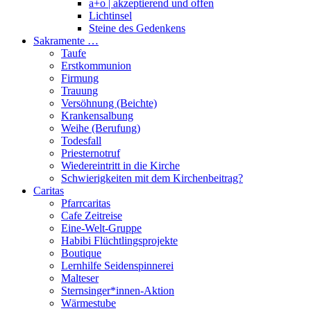
a+o | akzeptierend und offen
Lichtinsel
Steine des Gedenkens
Sakramente …
Taufe
Erstkommunion
Firmung
Trauung
Versöhnung (Beichte)
Krankensalbung
Weihe (Berufung)
Todesfall
Priesternotruf
Wiedereintritt in die Kirche
Schwierigkeiten mit dem Kirchenbeitrag?
Caritas
Pfarrcaritas
Cafe Zeitreise
Eine-Welt-Gruppe
Habibi Flüchtlingsprojekte
Boutique
Lernhilfe Seidenspinnerei
Malteser
Sternsinger*innen-Aktion
Wärmestube