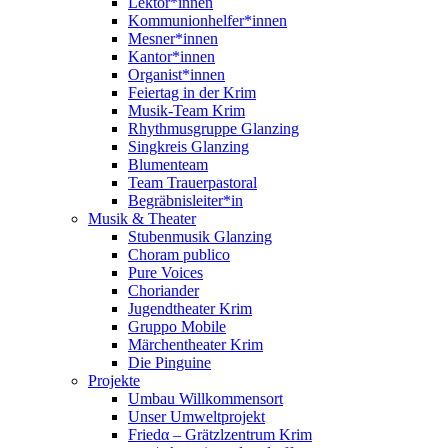
Lektor*innen
Kommunionhelfer*innen
Mesner*innen
Kantor*innen
Organist*innen
Feiertag in der Krim
Musik-Team Krim
Rhythmusgruppe Glanzing
Singkreis Glanzing
Blumenteam
Team Trauerpastoral
Begräbnisleiter*in
Musik & Theater
Stubenmusik Glanzing
Choram publico
Pure Voices
Choriander
Jugendtheater Krim
Gruppo Mobile
Märchentheater Krim
Die Pinguine
Projekte
Umbau Willkommensort
Unser Umweltprojekt
Friedα – Grätzlzentrum Krim