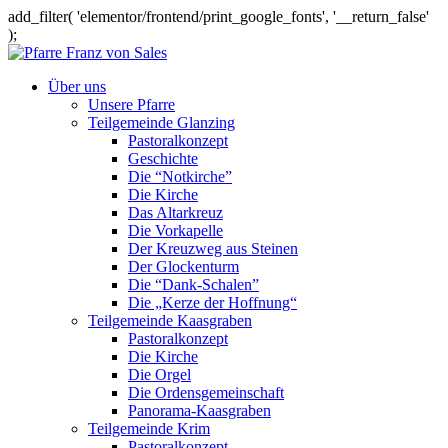
add_filter( 'elementor/frontend/print_google_fonts', '__return_false'
);
Über uns
Unsere Pfarre
Teilgemeinde Glanzing
Pastoralkonzept
Geschichte
Die “Notkirche”
Die Kirche
Das Altarkreuz
Die Vorkapelle
Der Kreuzweg aus Steinen
Der Glockenturm
Die “Dank-Schalen”
Die „Kerze der Hoffnung“
Teilgemeinde Kaasgraben
Pastoralkonzept
Die Kirche
Die Orgel
Die Ordensgemeinschaft
Panorama-Kaasgraben
Teilgemeinde Krim
Pastoralkonzept