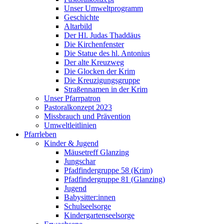
Unser Umweltprogramm
Geschichte
Altarbild
Der Hl. Judas Thaddäus
Die Kirchenfenster
Die Statue des hl. Antonius
Der alte Kreuzweg
Die Glocken der Krim
Die Kreuzigungsgruppe
Straßennamen in der Krim
Unser Pfarrpatron
Pastoralkonzept 2023
Missbrauch und Prävention
Umweltleitlinien
Pfarrleben
Kinder & Jugend
Mäusetreff Glanzing
Jungschar
Pfadfindergruppe 58 (Krim)
Pfadfindergruppe 81 (Glanzing)
Jugend
Babysitter:innen
Schulseelsorge
Kindergartenseelsorge