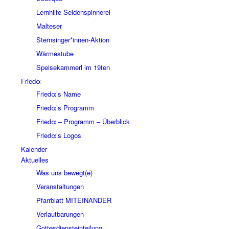
Lernhilfe Seidenspinnerei
Malteser
Sternsinger*innen-Aktion
Wärmestube
Speisekammerl im 19ten
Friedα
Friedα’s Name
Friedα’s Programm
Friedα – Programm – Überblick
Friedα’s Logos
Kalender
Aktuelles
Was uns bewegt(e)
Veranstaltungen
Pfarrblatt MITEINANDER
Verlautbarungen
Gottesdiensteinteilung