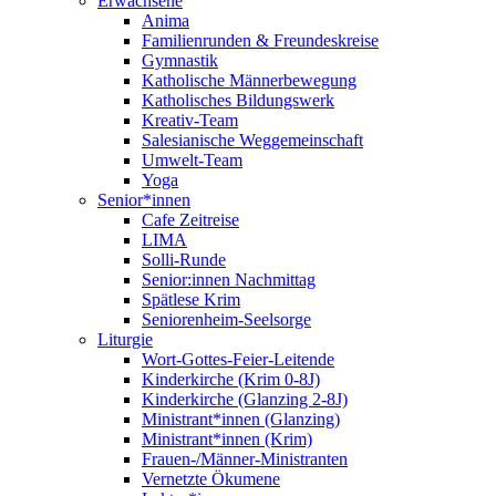
Erwachsene
Anima
Familienrunden & Freundeskreise
Gymnastik
Katholische Männerbewegung
Katholisches Bildungswerk
Kreativ-Team
Salesianische Weggemeinschaft
Umwelt-Team
Yoga
Senior*innen
Cafe Zeitreise
LIMA
Solli-Runde
Senior:innen Nachmittag
Spätlese Krim
Seniorenheim-Seelsorge
Liturgie
Wort-Gottes-Feier-Leitende
Kinderkirche (Krim 0-8J)
Kinderkirche (Glanzing 2-8J)
Ministrant*innen (Glanzing)
Ministrant*innen (Krim)
Frauen-/Männer-Ministranten
Vernetzte Ökumene