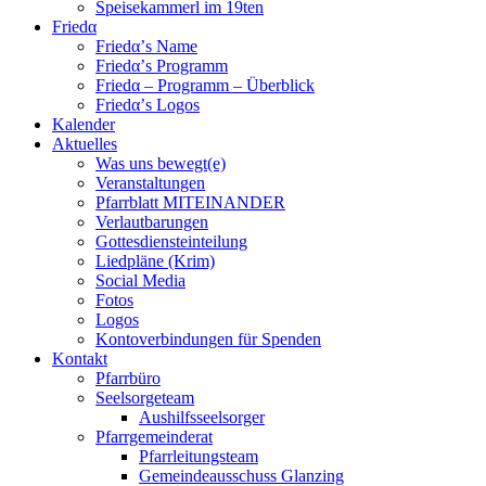
Speisekammerl im 19ten
Friedα
Friedα’s Name
Friedα’s Programm
Friedα – Programm – Überblick
Friedα’s Logos
Kalender
Aktuelles
Was uns bewegt(e)
Veranstaltungen
Pfarrblatt MITEINANDER
Verlautbarungen
Gottesdiensteinteilung
Liedpläne (Krim)
Social Media
Fotos
Logos
Kontoverbindungen für Spenden
Kontakt
Pfarrbüro
Seelsorgeteam
Aushilfsseelsorger
Pfarrgemeinderat
Pfarrleitungsteam
Gemeindeausschuss Glanzing