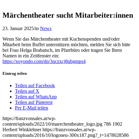
Märchentheater sucht Mitarbeiter:innen
23. Januar 2025
/
in
News
Wenn Sie das Märchentheater mit Kuchenspenden und/oder
Mitarbeit beim Buffet unterstützen möchten, melden Sie sich bitte
bei Frau Helga Brabatsch, im Pfarrbüro oder tragen Sie Ihren
Namen in ein Zeitfenster ein:
https://xoyondo.com/dp/3qczxcj8qbgmps4
Eintrag teilen
Teilen auf Facebook
Teilen auf X
Teilen auf WhatsApp
Teilen auf Pinterest
Per E-Mail teilen
https://franzvonsales.at/wp-
content/uploads/2022/10/maerchentheater_logo.jpg
786
1902
Herbert Winklehner
https://franzvonsales.at/wp-
content/uploads/2016/10/logoneu-300x187.png?_t=1478028586