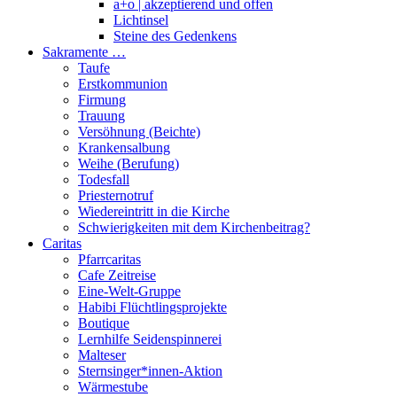
a+o | akzeptierend und offen
Lichtinsel
Steine des Gedenkens
Sakramente …
Taufe
Erstkommunion
Firmung
Trauung
Versöhnung (Beichte)
Krankensalbung
Weihe (Berufung)
Todesfall
Priesternotruf
Wiedereintritt in die Kirche
Schwierigkeiten mit dem Kirchenbeitrag?
Caritas
Pfarrcaritas
Cafe Zeitreise
Eine-Welt-Gruppe
Habibi Flüchtlingsprojekte
Boutique
Lernhilfe Seidenspinnerei
Malteser
Sternsinger*innen-Aktion
Wärmestube