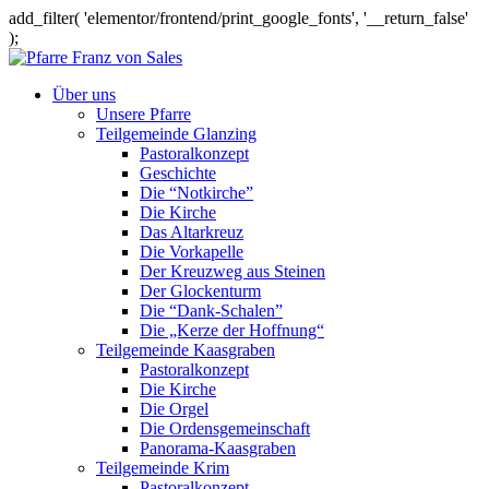
add_filter( 'elementor/frontend/print_google_fonts', '__return_false'
);
Über uns
Unsere Pfarre
Teilgemeinde Glanzing
Pastoralkonzept
Geschichte
Die “Notkirche”
Die Kirche
Das Altarkreuz
Die Vorkapelle
Der Kreuzweg aus Steinen
Der Glockenturm
Die “Dank-Schalen”
Die „Kerze der Hoffnung“
Teilgemeinde Kaasgraben
Pastoralkonzept
Die Kirche
Die Orgel
Die Ordensgemeinschaft
Panorama-Kaasgraben
Teilgemeinde Krim
Pastoralkonzept