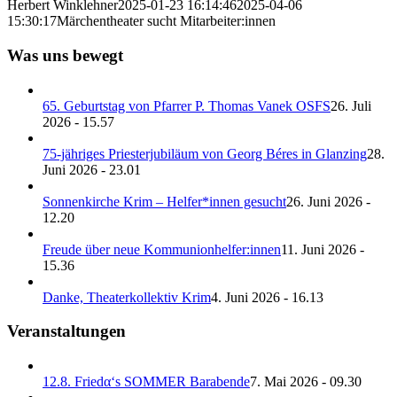
Herbert Winklehner
2025-01-23 16:14:46
2025-04-06
15:30:17
Märchentheater sucht Mitarbeiter:innen
Was uns bewegt
65. Geburtstag von Pfarrer P. Thomas Vanek OSFS
26. Juli
2026 - 15.57
75-jähriges Priesterjubiläum von Georg Béres in Glanzing
28.
Juni 2026 - 23.01
Sonnenkirche Krim – Helfer*innen gesucht
26. Juni 2026 -
12.20
Freude über neue Kommunionhelfer:innen
11. Juni 2026 -
15.36
Danke, Theaterkollektiv Krim
4. Juni 2026 - 16.13
Veranstaltungen
12.8. Friedα‘s SOMMER Barabende
7. Mai 2026 - 09.30