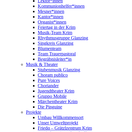
Lektor*innen
Kommunionhelfer*innen
Mesner*innen
Kantor*innen
Organist*innen
Feiertag in der Krim
Musik-Team Krim
Rhythmusgruppe Glanzing
Singkreis Glanzing
Blumenteam
Team Trauerpastoral
Begräbnisleiter*in
Musik & Theater
Stubenmusik Glanzing
Choram publico
Pure Voices
Choriander
Jugendtheater Krim
Gruppo Mobile
Märchentheater Krim
Die Pinguine
Projekte
Umbau Willkommensort
Unser Umweltprojekt
Friedα – Grätzlzentrum Krim