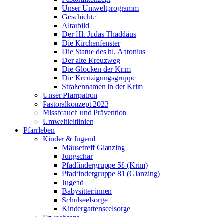
Unser Umweltprogramm
Geschichte
Altarbild
Der Hl. Judas Thaddäus
Die Kirchenfenster
Die Statue des hl. Antonius
Der alte Kreuzweg
Die Glocken der Krim
Die Kreuzigungsgruppe
Straßennamen in der Krim
Unser Pfarrpatron
Pastoralkonzept 2023
Missbrauch und Prävention
Umweltleitlinien
Pfarrleben
Kinder & Jugend
Mäusetreff Glanzing
Jungschar
Pfadfindergruppe 58 (Krim)
Pfadfindergruppe 81 (Glanzing)
Jugend
Babysitter:innen
Schulseelsorge
Kindergartenseelsorge