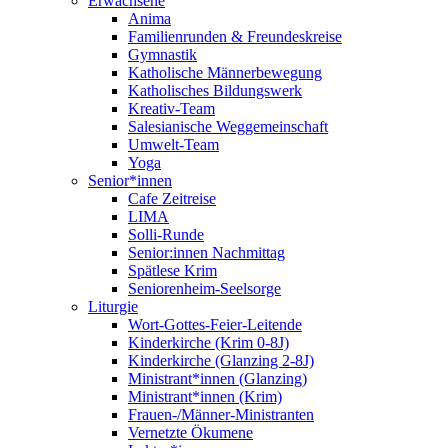
Erwachsene
Anima
Familienrunden & Freundeskreise
Gymnastik
Katholische Männerbewegung
Katholisches Bildungswerk
Kreativ-Team
Salesianische Weggemeinschaft
Umwelt-Team
Yoga
Senior*innen
Cafe Zeitreise
LIMA
Solli-Runde
Senior:innen Nachmittag
Spätlese Krim
Seniorenheim-Seelsorge
Liturgie
Wort-Gottes-Feier-Leitende
Kinderkirche (Krim 0-8J)
Kinderkirche (Glanzing 2-8J)
Ministrant*innen (Glanzing)
Ministrant*innen (Krim)
Frauen-/Männer-Ministranten
Vernetzte Ökumene