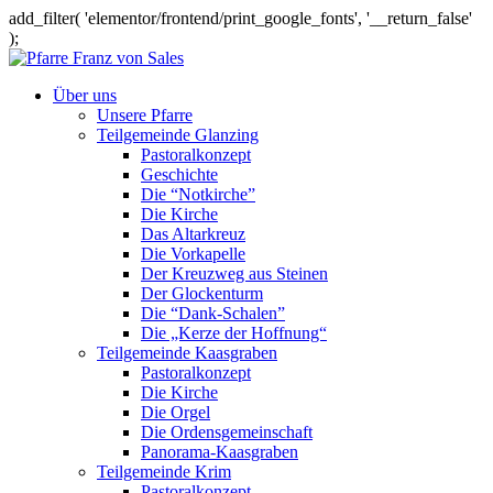
add_filter( 'elementor/frontend/print_google_fonts', '__return_false'
);
Über uns
Unsere Pfarre
Teilgemeinde Glanzing
Pastoralkonzept
Geschichte
Die “Notkirche”
Die Kirche
Das Altarkreuz
Die Vorkapelle
Der Kreuzweg aus Steinen
Der Glockenturm
Die “Dank-Schalen”
Die „Kerze der Hoffnung“
Teilgemeinde Kaasgraben
Pastoralkonzept
Die Kirche
Die Orgel
Die Ordensgemeinschaft
Panorama-Kaasgraben
Teilgemeinde Krim
Pastoralkonzept