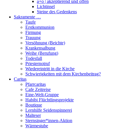
a+o | akzeptierend und offen
Lichtinsel
Steine des Gedenkens
Sakramente …
Taufe
Erstkommunion
Firmung
Trauung
Versöhnung (Beichte)
Krankensalbung
Weihe (Berufung)
Todesfall
Priesternotruf
Wiedereintritt in die Kirche
Schwierigkeiten mit dem Kirchenbeitrag?
Caritas
Pfarrcaritas
Cafe Zeitreise
Eine-Welt-Gruppe
Habibi Flüchtlingsprojekte
Boutique
Lernhilfe Seidenspinnerei
Malteser
Sternsinger*innen-Aktion
Wärmestube