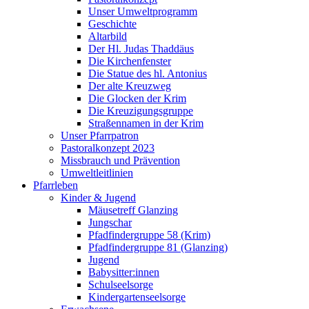
Unser Umweltprogramm
Geschichte
Altarbild
Der Hl. Judas Thaddäus
Die Kirchenfenster
Die Statue des hl. Antonius
Der alte Kreuzweg
Die Glocken der Krim
Die Kreuzigungsgruppe
Straßennamen in der Krim
Unser Pfarrpatron
Pastoralkonzept 2023
Missbrauch und Prävention
Umweltleitlinien
Pfarrleben
Kinder & Jugend
Mäusetreff Glanzing
Jungschar
Pfadfindergruppe 58 (Krim)
Pfadfindergruppe 81 (Glanzing)
Jugend
Babysitter:innen
Schulseelsorge
Kindergartenseelsorge