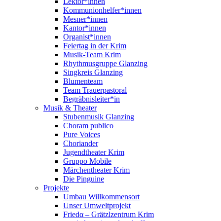
Lektor*innen
Kommunionhelfer*innen
Mesner*innen
Kantor*innen
Organist*innen
Feiertag in der Krim
Musik-Team Krim
Rhythmusgruppe Glanzing
Singkreis Glanzing
Blumenteam
Team Trauerpastoral
Begräbnisleiter*in
Musik & Theater
Stubenmusik Glanzing
Choram publico
Pure Voices
Choriander
Jugendtheater Krim
Gruppo Mobile
Märchentheater Krim
Die Pinguine
Projekte
Umbau Willkommensort
Unser Umweltprojekt
Friedα – Grätzlzentrum Krim