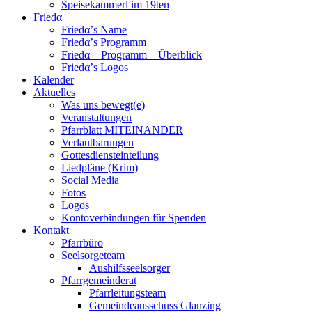
Speisekammerl im 19ten
Friedα
Friedα’s Name
Friedα’s Programm
Friedα – Programm – Überblick
Friedα’s Logos
Kalender
Aktuelles
Was uns bewegt(e)
Veranstaltungen
Pfarrblatt MITEINANDER
Verlautbarungen
Gottesdiensteinteilung
Liedpläne (Krim)
Social Media
Fotos
Logos
Kontoverbindungen für Spenden
Kontakt
Pfarrbüro
Seelsorgeteam
Aushilfsseelsorger
Pfarrgemeinderat
Pfarrleitungsteam
Gemeindeausschuss Glanzing