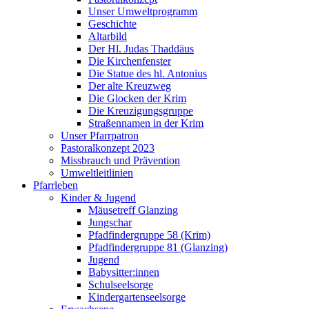
Unser Umweltprogramm
Geschichte
Altarbild
Der Hl. Judas Thaddäus
Die Kirchenfenster
Die Statue des hl. Antonius
Der alte Kreuzweg
Die Glocken der Krim
Die Kreuzigungsgruppe
Straßennamen in der Krim
Unser Pfarrpatron
Pastoralkonzept 2023
Missbrauch und Prävention
Umweltleitlinien
Pfarrleben
Kinder & Jugend
Mäusetreff Glanzing
Jungschar
Pfadfindergruppe 58 (Krim)
Pfadfindergruppe 81 (Glanzing)
Jugend
Babysitter:innen
Schulseelsorge
Kindergartenseelsorge