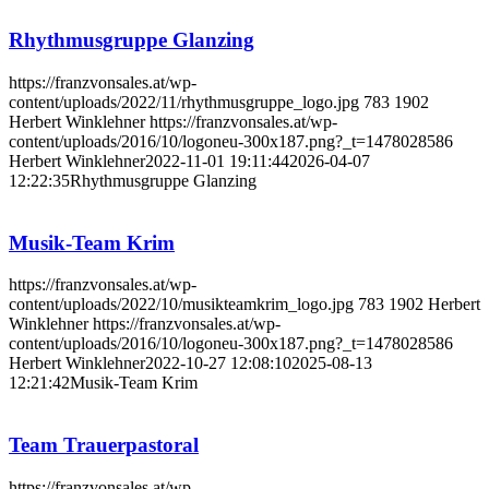
Rhythmusgruppe Glanzing
https://franzvonsales.at/wp-
content/uploads/2022/11/rhythmusgruppe_logo.jpg
783
1902
Herbert Winklehner
https://franzvonsales.at/wp-
content/uploads/2016/10/logoneu-300x187.png?_t=1478028586
Herbert Winklehner
2022-11-01 19:11:44
2026-04-07
12:22:35
Rhythmusgruppe Glanzing
Musik-Team Krim
https://franzvonsales.at/wp-
content/uploads/2022/10/musikteamkrim_logo.jpg
783
1902
Herbert
Winklehner
https://franzvonsales.at/wp-
content/uploads/2016/10/logoneu-300x187.png?_t=1478028586
Herbert Winklehner
2022-10-27 12:08:10
2025-08-13
12:21:42
Musik-Team Krim
Team Trauerpastoral
https://franzvonsales.at/wp-