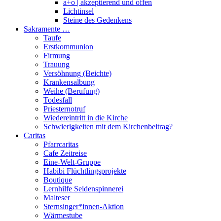
a+o | akzeptierend und offen
Lichtinsel
Steine des Gedenkens
Sakramente …
Taufe
Erstkommunion
Firmung
Trauung
Versöhnung (Beichte)
Krankensalbung
Weihe (Berufung)
Todesfall
Priesternotruf
Wiedereintritt in die Kirche
Schwierigkeiten mit dem Kirchenbeitrag?
Caritas
Pfarrcaritas
Cafe Zeitreise
Eine-Welt-Gruppe
Habibi Flüchtlingsprojekte
Boutique
Lernhilfe Seidenspinnerei
Malteser
Sternsinger*innen-Aktion
Wärmestube