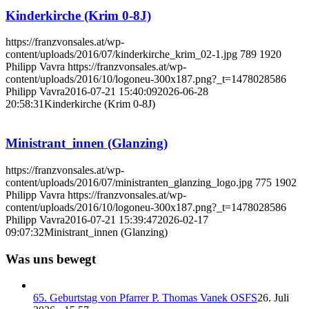
Kinderkirche (Krim 0-8J)
https://franzvonsales.at/wp-
content/uploads/2016/07/kinderkirche_krim_02-1.jpg
789
1920
Philipp Vavra
https://franzvonsales.at/wp-
content/uploads/2016/10/logoneu-300x187.png?_t=1478028586
Philipp Vavra
2016-07-21 15:40:09
2026-06-28
20:58:31
Kinderkirche (Krim 0-8J)
Ministrant_innen (Glanzing)
https://franzvonsales.at/wp-
content/uploads/2016/07/ministranten_glanzing_logo.jpg
775
1902
Philipp Vavra
https://franzvonsales.at/wp-
content/uploads/2016/10/logoneu-300x187.png?_t=1478028586
Philipp Vavra
2016-07-21 15:39:47
2026-02-17
09:07:32
Ministrant_innen (Glanzing)
Was uns bewegt
65. Geburtstag von Pfarrer P. Thomas Vanek OSFS
26. Juli