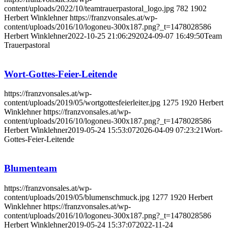
content/uploads/2022/10/teamtrauerpastoral_logo.jpg
782
1902
Herbert Winklehner
https://franzvonsales.at/wp-
content/uploads/2016/10/logoneu-300x187.png?_t=1478028586
Herbert Winklehner
2022-10-25 21:06:29
2024-09-07 16:49:50
Team
Trauerpastoral
Wort-Gottes-Feier-Leitende
https://franzvonsales.at/wp-
content/uploads/2019/05/wortgottesfeierleiter.jpg
1275
1920
Herbert
Winklehner
https://franzvonsales.at/wp-
content/uploads/2016/10/logoneu-300x187.png?_t=1478028586
Herbert Winklehner
2019-05-24 15:53:07
2026-04-09 07:23:21
Wort-
Gottes-Feier-Leitende
Blumenteam
https://franzvonsales.at/wp-
content/uploads/2019/05/blumenschmuck.jpg
1277
1920
Herbert
Winklehner
https://franzvonsales.at/wp-
content/uploads/2016/10/logoneu-300x187.png?_t=1478028586
Herbert Winklehner
2019-05-24 15:37:07
2022-11-24