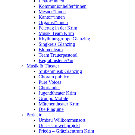
Lektor*innen
Kommunionhelfer*innen
Mesner*innen
Kantor*innen
Organist*innen
Feiertag in der Krim
Musik-Team Krim
Rhythmusgruppe Glanzing
Singkreis Glanzing
Blumenteam
Team Trauerpastoral
Begräbnisleiter*in
Musik & Theater
Stubenmusik Glanzing
Choram publico
Pure Voices
Choriander
Jugendtheater Krim
Gruppo Mobile
Märchentheater Krim
Die Pinguine
Projekte
Umbau Willkommensort
Unser Umweltprojekt
Friedα – Grätzlzentrum Krim