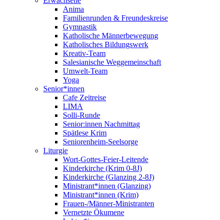
Erwachsene
Anima
Familienrunden & Freundeskreise
Gymnastik
Katholische Männerbewegung
Katholisches Bildungswerk
Kreativ-Team
Salesianische Weggemeinschaft
Umwelt-Team
Yoga
Senior*innen
Cafe Zeitreise
LIMA
Solli-Runde
Senior:innen Nachmittag
Spätlese Krim
Seniorenheim-Seelsorge
Liturgie
Wort-Gottes-Feier-Leitende
Kinderkirche (Krim 0-8J)
Kinderkirche (Glanzing 2-8J)
Ministrant*innen (Glanzing)
Ministrant*innen (Krim)
Frauen-/Männer-Ministranten
Vernetzte Ökumene