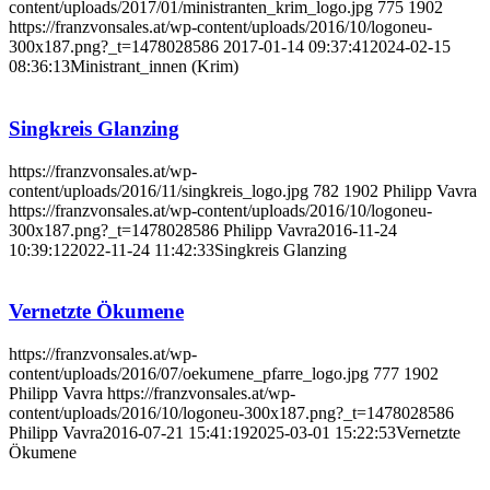
content/uploads/2017/01/ministranten_krim_logo.jpg
775
1902
https://franzvonsales.at/wp-content/uploads/2016/10/logoneu-
300x187.png?_t=1478028586
2017-01-14 09:37:41
2024-02-15
08:36:13
Ministrant_innen (Krim)
Singkreis Glanzing
https://franzvonsales.at/wp-
content/uploads/2016/11/singkreis_logo.jpg
782
1902
Philipp Vavra
https://franzvonsales.at/wp-content/uploads/2016/10/logoneu-
300x187.png?_t=1478028586
Philipp Vavra
2016-11-24
10:39:12
2022-11-24 11:42:33
Singkreis Glanzing
Vernetzte Ökumene
https://franzvonsales.at/wp-
content/uploads/2016/07/oekumene_pfarre_logo.jpg
777
1902
Philipp Vavra
https://franzvonsales.at/wp-
content/uploads/2016/10/logoneu-300x187.png?_t=1478028586
Philipp Vavra
2016-07-21 15:41:19
2025-03-01 15:22:53
Vernetzte
Ökumene