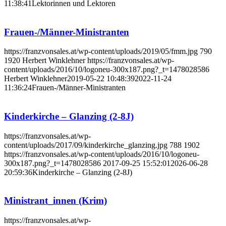
11:38:41
Lektorinnen und Lektoren
Frauen-/Männer-Ministranten
https://franzvonsales.at/wp-content/uploads/2019/05/fmm.jpg
790
1920
Herbert Winklehner
https://franzvonsales.at/wp-
content/uploads/2016/10/logoneu-300x187.png?_t=1478028586
Herbert Winklehner
2019-05-22 10:48:39
2022-11-24
11:36:24
Frauen-/Männer-Ministranten
Kinderkirche – Glanzing (2-8J)
https://franzvonsales.at/wp-
content/uploads/2017/09/kinderkirche_glanzing.jpg
788
1902
https://franzvonsales.at/wp-content/uploads/2016/10/logoneu-
300x187.png?_t=1478028586
2017-09-25 15:52:01
2026-06-28
20:59:36
Kinderkirche – Glanzing (2-8J)
Ministrant_innen (Krim)
https://franzvonsales.at/wp-