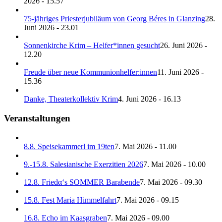
2026 - 15.57
75-jähriges Priesterjubiläum von Georg Béres in Glanzing
28.
Juni 2026 - 23.01
Sonnenkirche Krim – Helfer*innen gesucht
26. Juni 2026 -
12.20
Freude über neue Kommunionhelfer:innen
11. Juni 2026 -
15.36
Danke, Theaterkollektiv Krim
4. Juni 2026 - 16.13
Veranstaltungen
8.8. Speisekammerl im 19ten
7. Mai 2026 - 11.00
9.-15.8. Salesianische Exerzitien 2026
7. Mai 2026 - 10.00
12.8. Friedα‘s SOMMER Barabende
7. Mai 2026 - 09.30
15.8. Fest Maria Himmelfahrt
7. Mai 2026 - 09.15
16.8. Echo im Kaasgraben
7. Mai 2026 - 09.00