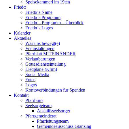
Speisekammerl im 19ten
Friedα
Friedα’s Name
Friedα’s Programm
Friedα – Programm – Überblick
Friedα’s Logos
Kalender
Aktuelles
Was uns bewegt(e)
Veranstaltungen
Pfarrblatt MITEINANDER
Verlautbarungen
Gottesdiensteinteilung
Liedpläne (Krim)
Social Media
Fotos
Logos
Kontoverbindungen für Spenden
Kontakt
Pfarrbüro
Seelsorgeteam
Aushilfsseelsorger
Pfarrgemeinderat
Pfarrleitungsteam
Gemeindeausschuss Glanzing