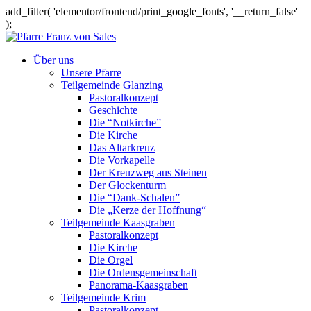
add_filter( 'elementor/frontend/print_google_fonts', '__return_false'
);
Über uns
Unsere Pfarre
Teilgemeinde Glanzing
Pastoralkonzept
Geschichte
Die “Notkirche”
Die Kirche
Das Altarkreuz
Die Vorkapelle
Der Kreuzweg aus Steinen
Der Glockenturm
Die “Dank-Schalen”
Die „Kerze der Hoffnung“
Teilgemeinde Kaasgraben
Pastoralkonzept
Die Kirche
Die Orgel
Die Ordensgemeinschaft
Panorama-Kaasgraben
Teilgemeinde Krim
Pastoralkonzept