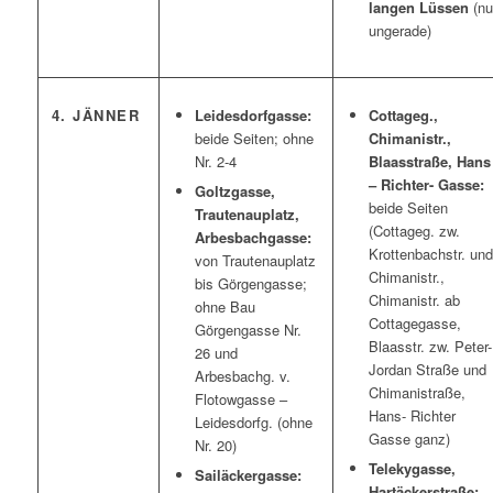
langen Lüssen
(nu
ungerade)
4. JÄNNER
Leidesdorfgasse:
Cottageg.,
beide Seiten; ohne
Chimanistr.,
Nr. 2-4
Blaasstraße, Hans
– Richter- Gasse:
Goltzgasse,
beide Seiten
Trautenauplatz,
(Cottageg. zw.
Arbesbachgasse:
Krottenbachstr. und
von Trautenauplatz
Chimanistr.,
bis Görgengasse;
Chimanistr. ab
ohne Bau
Cottagegasse,
Görgengasse Nr.
Blaasstr. zw. Peter-
26 und
Jordan Straße und
Arbesbachg. v.
Chimanistraße,
Flotowgasse –
Hans- Richter
Leidesdorfg. (ohne
Gasse ganz)
Nr. 20)
Telekygasse,
Sailäckergasse:
Hartäckerstraße: