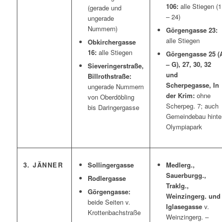
106:
alle Stiegen (1
(gerade und
– 24)
ungerade
Nummern)
Görgengasse 23:
alle Stiegen
Obkirchergasse
16:
alle Stiegen
Görgengasse 25 (
– G), 27, 30, 32
Sieveringerstraße,
und
Billrothstraße:
Scherpegasse, In
ungerade Nummern
der Krim:
ohne
von Oberdöbling
Scherpeg. 7; auch
bis Daringergasse
Gemeindebau hinte
Olympiapark
3. JÄNNER
Sollingergasse
Medlerg.,
Sauerburgg.,
Rodlergasse
Traklg.,
Görgengasse:
Weinzingerg. und
beide Seiten v.
Iglasegasse
v.
Krottenbachstraße
Weinzingerg. –