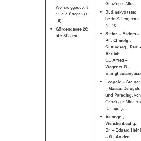
–
Grinzinger Allee
Weinberggasse; 9-
Budinskygasse:
11 alle Stiegen (1 –
beide Seiten; ohne
15)
Nr. 10
Görgengasse 26:
Stefan – Esders –
alle Stiegen
Pl., Chmelg.,
Suttingerg., Paul 
Ehrlich –
G., Alfred –
Wegener G.,
Ettinghausengass
Leopold – Steiner
– Gasse, Delugstr.
und Paradisg.
von
Grinzinger Allee bis
Daringerg.
Aslangg.,
Wenckenbachg.,
Dr. – Eduard Heinl
– G., An den