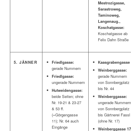
Mestrozigasse,
Sarastroweg,
Taminoweg,
Langenaug.,
Koschatgasse:
Koschatgasse ab
Felix Dahn Straße
5. JÄNNER
Friedlgasse:
Kaasgrabengasse
gerade Nummern
Weinberggasse:
Friedlgasse:
gerade Nummern
ungerade Nummern
von Sonnbergplatz
bis Nr. 44
Hutweidengasse:
beide Seiten; ohne
Weinberggasse:
Nr. 19-21 & 23-27
ungerade Nummern
& 53 ff.
von Sonnbergplatz
(=Görgengasse
bis Gärtnerei Fassl
11); Nr. 64 auch
(ohne Nr. 17)
Eingänge
Weinberggasse 17