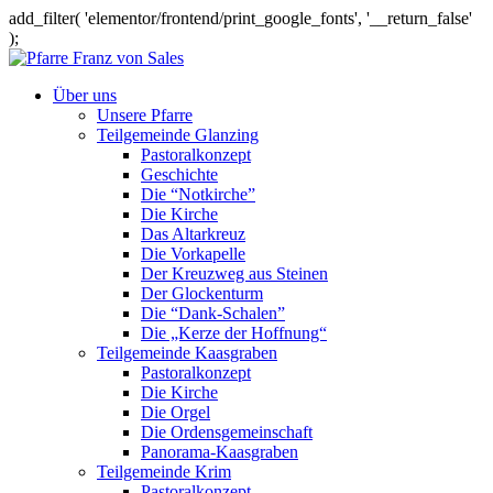
add_filter( 'elementor/frontend/print_google_fonts', '__return_false'
);
Über uns
Unsere Pfarre
Teilgemeinde Glanzing
Pastoralkonzept
Geschichte
Die “Notkirche”
Die Kirche
Das Altarkreuz
Die Vorkapelle
Der Kreuzweg aus Steinen
Der Glockenturm
Die “Dank-Schalen”
Die „Kerze der Hoffnung“
Teilgemeinde Kaasgraben
Pastoralkonzept
Die Kirche
Die Orgel
Die Ordensgemeinschaft
Panorama-Kaasgraben
Teilgemeinde Krim
Pastoralkonzept