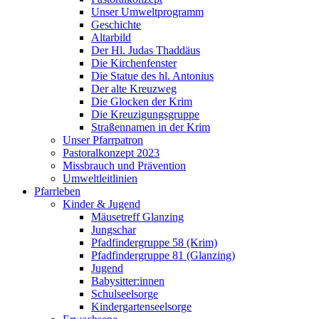
Unser Umweltprogramm
Geschichte
Altarbild
Der Hl. Judas Thaddäus
Die Kirchenfenster
Die Statue des hl. Antonius
Der alte Kreuzweg
Die Glocken der Krim
Die Kreuzigungsgruppe
Straßennamen in der Krim
Unser Pfarrpatron
Pastoralkonzept 2023
Missbrauch und Prävention
Umweltleitlinien
Pfarrleben
Kinder & Jugend
Mäusetreff Glanzing
Jungschar
Pfadfindergruppe 58 (Krim)
Pfadfindergruppe 81 (Glanzing)
Jugend
Babysitter:innen
Schulseelsorge
Kindergartenseelsorge