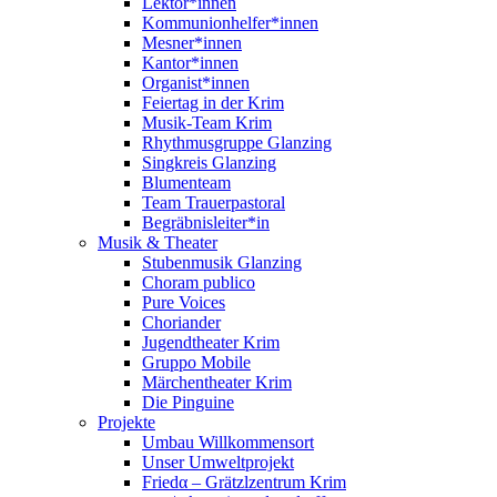
Lektor*innen
Kommunionhelfer*innen
Mesner*innen
Kantor*innen
Organist*innen
Feiertag in der Krim
Musik-Team Krim
Rhythmusgruppe Glanzing
Singkreis Glanzing
Blumenteam
Team Trauerpastoral
Begräbnisleiter*in
Musik & Theater
Stubenmusik Glanzing
Choram publico
Pure Voices
Choriander
Jugendtheater Krim
Gruppo Mobile
Märchentheater Krim
Die Pinguine
Projekte
Umbau Willkommensort
Unser Umweltprojekt
Friedα – Grätzlzentrum Krim