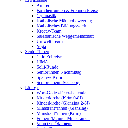
Erwachsene
Anima
Familienrunden & Freundeskreise
Gymnastik
Katholische Männerbewegung
Katholisches Bildungswerk
Kreativ-Team
Salesianische Weggemeinschaft
Umwelt-Team
Yoga
Senior*innen
Cafe Zeitreise
LIMA
Solli-Runde
Senior:innen Nachmittag
Spätlese Krim
Seniorenheim-Seelsorge
Liturgie
Wort-Gottes-Feier-Leitende
Kinderkirche (Krim 0-8J)
Kinderkirche (Glanzing 2-8J)
Ministrant*innen (Glanzing)
Ministrant*innen (Krim)
Frauen-/Männer-Ministranten
Vernetzte Ökumene