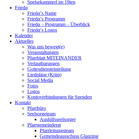
Speisekammerl im 19ten
Friedα
Friedα’s Name
Friedα’s Programm
Friedα – Programm – Überblick
Friedα’s Logos
Kalender
Aktuelles
Was uns bewegt(e)
Veranstaltungen
Pfarrblatt MITEINANDER
Verlautbarungen
Gottesdiensteinteilung
Liedpläne (Krim)
Social Media
Fotos
Logos
Kontoverbindungen für Spenden
Kontakt
Pfarrbüro
Seelsorgeteam
Aushilfsseelsorger
Pfarrgemeinderat
Pfarrleitungsteam
Gemeindeausschuss Glanzing