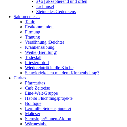
a+o | akzeptierend und offen
Lichtinsel
Steine des Gedenkens
Sakramente …
Taufe
Erstkommunion
Firmung
Trauung
Versöhnung (Beichte)
Krankensalbung
Weihe (Berufung)
Todesfall
Priesternotruf
Wiedereintritt in die Kirche
Schwierigkeiten mit dem Kirchenbeitrag?
Caritas
Pfarrcaritas
Cafe Zeitreise
Eine-Welt-Gruppe
Habibi Flüchtlingsprojekte
Boutique
Lernhilfe Seidenspinnerei
Malteser
Sternsinger*innen-Aktion
Wärmestube