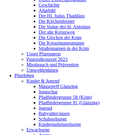
Geschichte
Altarbild
Der Hl. Judas Thaddäus
Die Kirchenfenster
Die Statue des hl. Antonius
Der alte Kreuzweg
Die Glocken der Krim
Die Kreuzigungsgruppe
Straßennamen in der Krim
Unser Pfarrpatron
Pastoralkonzept 2023
Missbrauch und Prävention
Umweltleitlinien
Pfarrleben
Kinder & Jugend
Mäusetreff Glanzing
Jungschar
Pfadfindergruppe 58 (Krim)
Pfadfindergruppe 81 (Glanzing)
Jugend
Babysitter:innen
Schulseelsorge
Kindergartenseelsorge
Erwachsene