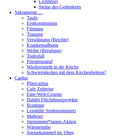
Lichtinsel
Steine des Gedenkens
Sakramente …
Taufe
Erstkommunion
Firmung
Trauung
Versöhnung (Beichte)
Krankensalbung
Weihe (Berufung)
Todesfall
Priesternotruf
Wiedereintritt in die Kirche
Schwierigkeiten mit dem Kirchenbeitrag?
Caritas
Pfarrcaritas
Cafe Zeitreise
Eine-Welt-Gruppe
Habibi Flüchtlingsprojekte
Boutique
Lernhilfe Seidenspinnerei
Malteser
Sternsinger*innen-Aktion
Wärmestube
Speisekammerl im 19ten