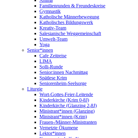
Anima
Familienrunden & Freundeskreise
Gymnastik
Katholische Männerbewegung
Katholisches Bildungswerk
Kreativ-Team
Salesianische Weggemeinschaft
Umwelt-Team
Yoga
Senior*innen
Cafe Zeitreise
LIMA
Solli-Runde
Senior:innen Nachmittag
Spätlese Krim
Seniorenheim-Seelsorge
Liturgie
Wort-Gottes-Feier-Leitende
Kinderkirche (Krim 0-8J)
Kinderkirche (Glanzing 2-8J)
Ministrant*innen (Glanzing)
Ministrant*innen (Krim)
Frauen-/Männer-Ministranten
Vernetzte Ökumene
Lektor*innen