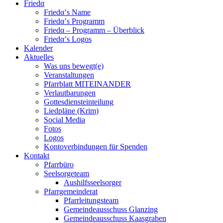
Friedα
Friedα’s Name
Friedα’s Programm
Friedα – Programm – Überblick
Friedα’s Logos
Kalender
Aktuelles
Was uns bewegt(e)
Veranstaltungen
Pfarrblatt MITEINANDER
Verlautbarungen
Gottesdiensteinteilung
Liedpläne (Krim)
Social Media
Fotos
Logos
Kontoverbindungen für Spenden
Kontakt
Pfarrbüro
Seelsorgeteam
Aushilfsseelsorger
Pfarrgemeinderat
Pfarrleitungsteam
Gemeindeausschuss Glanzing
Gemeindeausschuss Kaasgraben