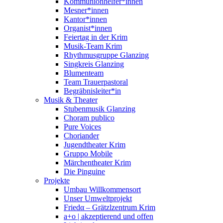
Kommunionhelfer*innen
Mesner*innen
Kantor*innen
Organist*innen
Feiertag in der Krim
Musik-Team Krim
Rhythmusgruppe Glanzing
Singkreis Glanzing
Blumenteam
Team Trauerpastoral
Begräbnisleiter*in
Musik & Theater
Stubenmusik Glanzing
Choram publico
Pure Voices
Choriander
Jugendtheater Krim
Gruppo Mobile
Märchentheater Krim
Die Pinguine
Projekte
Umbau Willkommensort
Unser Umweltprojekt
Friedα – Grätzlzentrum Krim
a+o | akzeptierend und offen