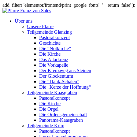
add_filter( 'elementor/frontend/print_google_fonts', '__return_false' );
Über uns
Unsere Pfarre
Teilgemeinde Glanzing
Pastoralkonzept
Geschichte
Die “Notkirche”
Die Kirche
Das Altarkreuz
Die Vorkapelle
Der Kreuzweg aus Steinen
Der Glockenturm
Die “Dank-Schalen”
Die „Kerze der Hoffnung“
Teilgemeinde Kaasgraben
Pastoralkonzept
Die Kirche
Die Orgel
Die Ordensgemeinschaft
Panorama-Kaasgraben
Teilgemeinde Krim
Pastoralkonzept
Unser Umweltprogramm