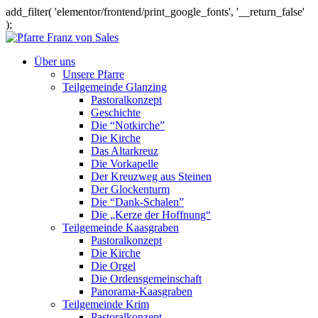
add_filter( 'elementor/frontend/print_google_fonts', '__return_false'
);
Über uns
Unsere Pfarre
Teilgemeinde Glanzing
Pastoralkonzept
Geschichte
Die “Notkirche”
Die Kirche
Das Altarkreuz
Die Vorkapelle
Der Kreuzweg aus Steinen
Der Glockenturm
Die “Dank-Schalen”
Die „Kerze der Hoffnung“
Teilgemeinde Kaasgraben
Pastoralkonzept
Die Kirche
Die Orgel
Die Ordensgemeinschaft
Panorama-Kaasgraben
Teilgemeinde Krim
Pastoralkonzept