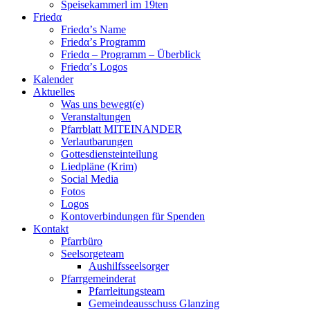
Speisekammerl im 19ten
Friedα
Friedα’s Name
Friedα’s Programm
Friedα – Programm – Überblick
Friedα’s Logos
Kalender
Aktuelles
Was uns bewegt(e)
Veranstaltungen
Pfarrblatt MITEINANDER
Verlautbarungen
Gottesdiensteinteilung
Liedpläne (Krim)
Social Media
Fotos
Logos
Kontoverbindungen für Spenden
Kontakt
Pfarrbüro
Seelsorgeteam
Aushilfsseelsorger
Pfarrgemeinderat
Pfarrleitungsteam
Gemeindeausschuss Glanzing