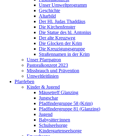
Unser Umweltprogramm
Geschichte
Altarbild
Der Hl. Judas Thaddäus
Die Kirchenfenster
Die Statue des hl. Antonius
Der alte Kreuzweg
Die Glocken der Krim
Die Kreuzigungsgruppe
Straßennamen in der Krim
Unser Pfarrpatron
Pastoralkonzept 2023
Missbrauch und Prävention
Umweltleitlinien
Pfarrleben
Kinder & Jugend
Mäusetreff Glanzing
Jungschar
Pfadfindergruppe 58 (Krim)
Pfadfindergruppe 81 (Glanzing)
Jugend
Babysitter:innen
Schulseelsorge
Kindergartenseelsorge