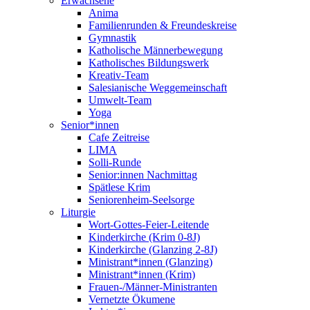
Erwachsene
Anima
Familienrunden & Freundeskreise
Gymnastik
Katholische Männerbewegung
Katholisches Bildungswerk
Kreativ-Team
Salesianische Weggemeinschaft
Umwelt-Team
Yoga
Senior*innen
Cafe Zeitreise
LIMA
Solli-Runde
Senior:innen Nachmittag
Spätlese Krim
Seniorenheim-Seelsorge
Liturgie
Wort-Gottes-Feier-Leitende
Kinderkirche (Krim 0-8J)
Kinderkirche (Glanzing 2-8J)
Ministrant*innen (Glanzing)
Ministrant*innen (Krim)
Frauen-/Männer-Ministranten
Vernetzte Ökumene