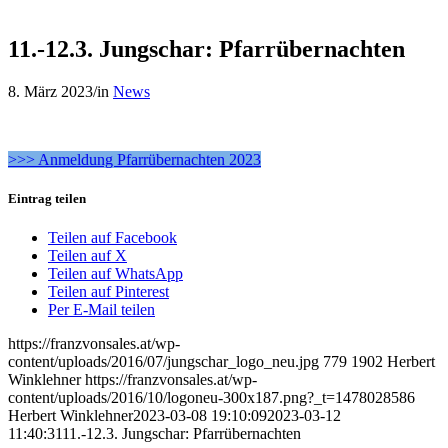
11.-12.3. Jungschar: Pfarrübernachten
8. März 2023
/
in
News
>>> Anmeldung Pfarrübernachten 2023
Eintrag teilen
Teilen auf Facebook
Teilen auf X
Teilen auf WhatsApp
Teilen auf Pinterest
Per E-Mail teilen
https://franzvonsales.at/wp-
content/uploads/2016/07/jungschar_logo_neu.jpg
779
1902
Herbert
Winklehner
https://franzvonsales.at/wp-
content/uploads/2016/10/logoneu-300x187.png?_t=1478028586
Herbert Winklehner
2023-03-08 19:10:09
2023-03-12
11:40:31
11.-12.3. Jungschar: Pfarrübernachten