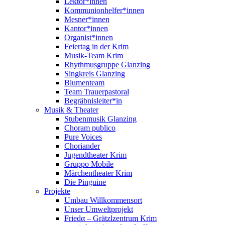
Lektor*innen
Kommunionhelfer*innen
Mesner*innen
Kantor*innen
Organist*innen
Feiertag in der Krim
Musik-Team Krim
Rhythmusgruppe Glanzing
Singkreis Glanzing
Blumenteam
Team Trauerpastoral
Begräbnisleiter*in
Musik & Theater
Stubenmusik Glanzing
Choram publico
Pure Voices
Choriander
Jugendtheater Krim
Gruppo Mobile
Märchentheater Krim
Die Pinguine
Projekte
Umbau Willkommensort
Unser Umweltprojekt
Friedα – Grätzlzentrum Krim