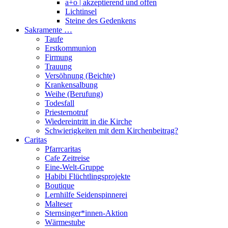
a+o | akzeptierend und offen
Lichtinsel
Steine des Gedenkens
Sakramente …
Taufe
Erstkommunion
Firmung
Trauung
Versöhnung (Beichte)
Krankensalbung
Weihe (Berufung)
Todesfall
Priesternotruf
Wiedereintritt in die Kirche
Schwierigkeiten mit dem Kirchenbeitrag?
Caritas
Pfarrcaritas
Cafe Zeitreise
Eine-Welt-Gruppe
Habibi Flüchtlingsprojekte
Boutique
Lernhilfe Seidenspinnerei
Malteser
Sternsinger*innen-Aktion
Wärmestube