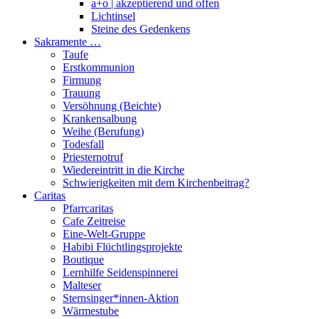
a+o | akzeptierend und offen
Lichtinsel
Steine des Gedenkens
Sakramente …
Taufe
Erstkommunion
Firmung
Trauung
Versöhnung (Beichte)
Krankensalbung
Weihe (Berufung)
Todesfall
Priesternotruf
Wiedereintritt in die Kirche
Schwierigkeiten mit dem Kirchenbeitrag?
Caritas
Pfarrcaritas
Cafe Zeitreise
Eine-Welt-Gruppe
Habibi Flüchtlingsprojekte
Boutique
Lernhilfe Seidenspinnerei
Malteser
Sternsinger*innen-Aktion
Wärmestube