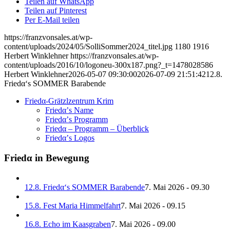
Teilen auf WhatsApp
Teilen auf Pinterest
Per E-Mail teilen
https://franzvonsales.at/wp-
content/uploads/2024/05/SolliSommer2024_titel.jpg
1180
1916
Herbert Winklehner
https://franzvonsales.at/wp-
content/uploads/2016/10/logoneu-300x187.png?_t=1478028586
Herbert Winklehner
2026-05-07 09:30:00
2026-07-09 21:51:42
12.8.
Friedα‘s SOMMER Barabende
Friedα-Grätzlzentrum Krim
Friedα’s Name
Friedα’s Programm
Friedα – Programm – Überblick
Friedα’s Logos
Friedα in Bewegung
12.8. Friedα‘s SOMMER Barabende
7. Mai 2026 - 09.30
15.8. Fest Maria Himmelfahrt
7. Mai 2026 - 09.15
16.8. Echo im Kaasgraben
7. Mai 2026 - 09.00