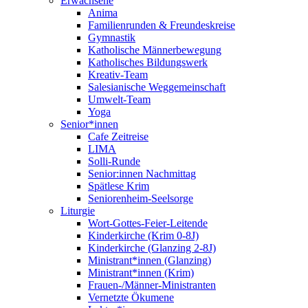
Erwachsene
Anima
Familienrunden & Freundeskreise
Gymnastik
Katholische Männerbewegung
Katholisches Bildungswerk
Kreativ-Team
Salesianische Weggemeinschaft
Umwelt-Team
Yoga
Senior*innen
Cafe Zeitreise
LIMA
Solli-Runde
Senior:innen Nachmittag
Spätlese Krim
Seniorenheim-Seelsorge
Liturgie
Wort-Gottes-Feier-Leitende
Kinderkirche (Krim 0-8J)
Kinderkirche (Glanzing 2-8J)
Ministrant*innen (Glanzing)
Ministrant*innen (Krim)
Frauen-/Männer-Ministranten
Vernetzte Ökumene