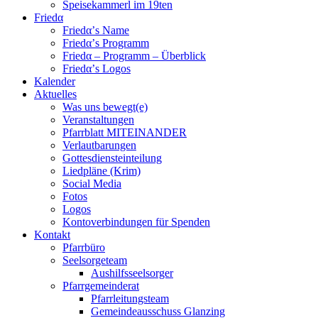
Speisekammerl im 19ten
Friedα
Friedα’s Name
Friedα’s Programm
Friedα – Programm – Überblick
Friedα’s Logos
Kalender
Aktuelles
Was uns bewegt(e)
Veranstaltungen
Pfarrblatt MITEINANDER
Verlautbarungen
Gottesdiensteinteilung
Liedpläne (Krim)
Social Media
Fotos
Logos
Kontoverbindungen für Spenden
Kontakt
Pfarrbüro
Seelsorgeteam
Aushilfsseelsorger
Pfarrgemeinderat
Pfarrleitungsteam
Gemeindeausschuss Glanzing