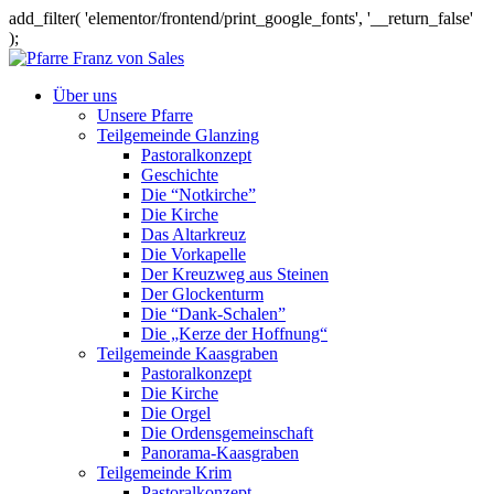
add_filter( 'elementor/frontend/print_google_fonts', '__return_false'
);
Über uns
Unsere Pfarre
Teilgemeinde Glanzing
Pastoralkonzept
Geschichte
Die “Notkirche”
Die Kirche
Das Altarkreuz
Die Vorkapelle
Der Kreuzweg aus Steinen
Der Glockenturm
Die “Dank-Schalen”
Die „Kerze der Hoffnung“
Teilgemeinde Kaasgraben
Pastoralkonzept
Die Kirche
Die Orgel
Die Ordensgemeinschaft
Panorama-Kaasgraben
Teilgemeinde Krim
Pastoralkonzept