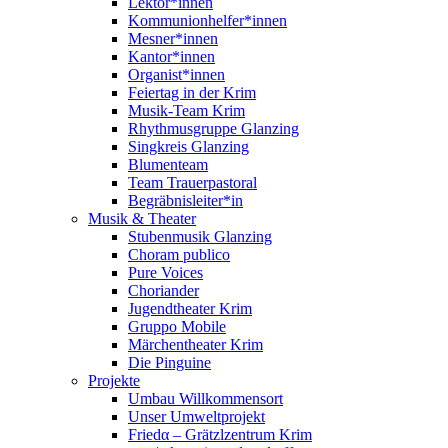
Lektor*innen
Kommunionhelfer*innen
Mesner*innen
Kantor*innen
Organist*innen
Feiertag in der Krim
Musik-Team Krim
Rhythmusgruppe Glanzing
Singkreis Glanzing
Blumenteam
Team Trauerpastoral
Begräbnisleiter*in
Musik & Theater
Stubenmusik Glanzing
Choram publico
Pure Voices
Choriander
Jugendtheater Krim
Gruppo Mobile
Märchentheater Krim
Die Pinguine
Projekte
Umbau Willkommensort
Unser Umweltprojekt
Friedα – Grätzlzentrum Krim