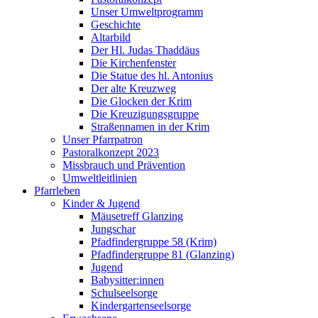
Unser Umweltprogramm
Geschichte
Altarbild
Der Hl. Judas Thaddäus
Die Kirchenfenster
Die Statue des hl. Antonius
Der alte Kreuzweg
Die Glocken der Krim
Die Kreuzigungsgruppe
Straßennamen in der Krim
Unser Pfarrpatron
Pastoralkonzept 2023
Missbrauch und Prävention
Umweltleitlinien
Pfarrleben
Kinder & Jugend
Mäusetreff Glanzing
Jungschar
Pfadfindergruppe 58 (Krim)
Pfadfindergruppe 81 (Glanzing)
Jugend
Babysitter:innen
Schulseelsorge
Kindergartenseelsorge