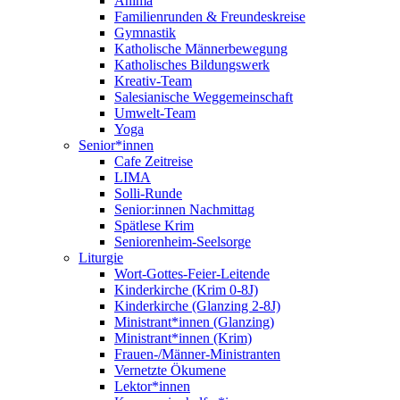
Anima
Familienrunden & Freundeskreise
Gymnastik
Katholische Männerbewegung
Katholisches Bildungswerk
Kreativ-Team
Salesianische Weggemeinschaft
Umwelt-Team
Yoga
Senior*innen
Cafe Zeitreise
LIMA
Solli-Runde
Senior:innen Nachmittag
Spätlese Krim
Seniorenheim-Seelsorge
Liturgie
Wort-Gottes-Feier-Leitende
Kinderkirche (Krim 0-8J)
Kinderkirche (Glanzing 2-8J)
Ministrant*innen (Glanzing)
Ministrant*innen (Krim)
Frauen-/Männer-Ministranten
Vernetzte Ökumene
Lektor*innen