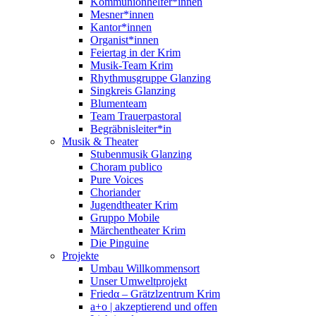
Kommunionhelfer*innen
Mesner*innen
Kantor*innen
Organist*innen
Feiertag in der Krim
Musik-Team Krim
Rhythmusgruppe Glanzing
Singkreis Glanzing
Blumenteam
Team Trauerpastoral
Begräbnisleiter*in
Musik & Theater
Stubenmusik Glanzing
Choram publico
Pure Voices
Choriander
Jugendtheater Krim
Gruppo Mobile
Märchentheater Krim
Die Pinguine
Projekte
Umbau Willkommensort
Unser Umweltprojekt
Friedα – Grätzlzentrum Krim
a+o | akzeptierend und offen