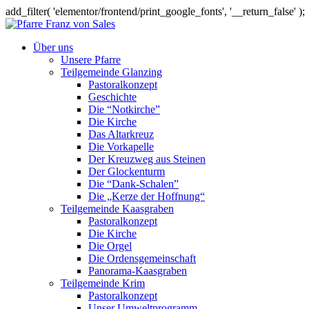
add_filter( 'elementor/frontend/print_google_fonts', '__return_false' );
Über uns
Unsere Pfarre
Teilgemeinde Glanzing
Pastoralkonzept
Geschichte
Die “Notkirche”
Die Kirche
Das Altarkreuz
Die Vorkapelle
Der Kreuzweg aus Steinen
Der Glockenturm
Die “Dank-Schalen”
Die „Kerze der Hoffnung“
Teilgemeinde Kaasgraben
Pastoralkonzept
Die Kirche
Die Orgel
Die Ordensgemeinschaft
Panorama-Kaasgraben
Teilgemeinde Krim
Pastoralkonzept
Unser Umweltprogramm