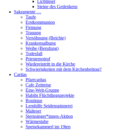
Lichtinsel
Steine des Gedenkens
Sakramente …
Taufe
Erstkommunion
Firmung
Trauung
Versöhnung (Beichte)
Krankensalbung
Weihe (Berufung)
Todesfall
Priesternotruf
Wiedereintritt in die Kirche
Schwierigkeiten mit dem Kirchenbeitrag?
Caritas
Pfarrcaritas
Cafe Zeitreise
Eine-Welt-Gruppe
Habibi Flüchtlingsprojekte
Boutique
Lernhilfe Seidenspinnerei
Malteser
Sternsinger*innen-Aktion
Wärmestube
Speisekammerl im 19ten