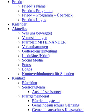
Friedα
Friedα’s Name
Friedα’s Programm
Friedα – Programm – Überblick
Friedα’s Logos
Kalender
Aktuelles
Was uns bewegt(e)
Veranstaltungen
Pfarrblatt MITEINANDER
Verlautbarungen
Gottesdiensteinteilung
Liedpläne (Krim)
Social Media
Fotos
Logos
Kontoverbindungen für Spenden
Kontakt
Pfarrbüro
Seelsorgeteam
Aushilfsseelsorger
Pfarrgemeinderat
Pfarrleitungsteam
Gemeindeausschuss Glanzing
Gemeindeausschuss Kaasgraben