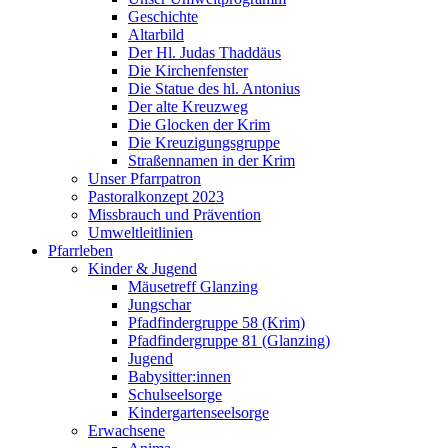
Geschichte
Altarbild
Der Hl. Judas Thaddäus
Die Kirchenfenster
Die Statue des hl. Antonius
Der alte Kreuzweg
Die Glocken der Krim
Die Kreuzigungsgruppe
Straßennamen in der Krim
Unser Pfarrpatron
Pastoralkonzept 2023
Missbrauch und Prävention
Umweltleitlinien
Pfarrleben
Kinder & Jugend
Mäusetreff Glanzing
Jungschar
Pfadfindergruppe 58 (Krim)
Pfadfindergruppe 81 (Glanzing)
Jugend
Babysitter:innen
Schulseelsorge
Kindergartenseelsorge
Erwachsene