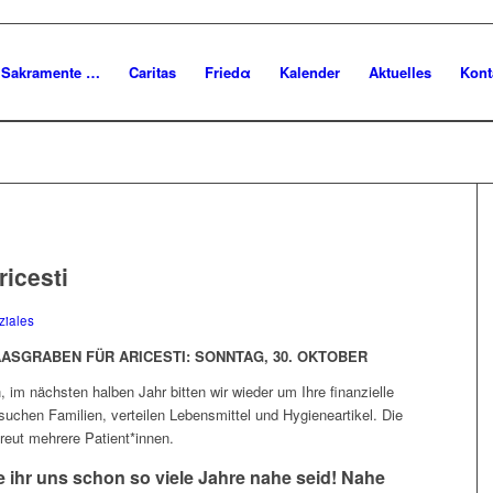
Sakramente …
Caritas
Friedα
Kalender
Aktuelles
Kont
icesti
ziales
AASGRABEN FÜR ARICESTI: SONNTAG, 30. OKTOBER
n, im nächsten halben Jahr bitten wir wieder um Ihre finanzielle
suchen Familien, verteilen Lebensmittel und Hygieneartikel. Die
reut mehrere Patient*innen.
e ihr uns schon so viele Jahre nahe seid! Nahe