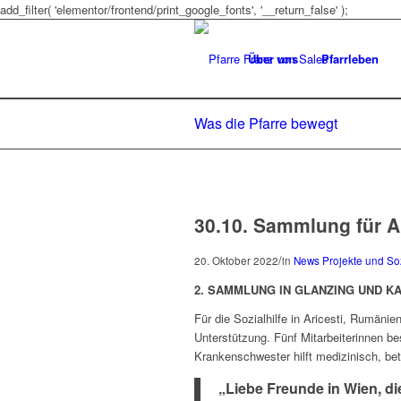
add_filter( 'elementor/frontend/print_google_fonts', '__return_false' );
Über uns
Pfarrleben
Was die Pfarre bewegt
30.10. Sammlung für Ar
/
20. Oktober 2022
in
News
Projekte und So
2. SAMMLUNG IN GLANZING UND K
Für die Sozialhilfe in Aricesti, Rumänie
Unterstützung. Fünf Mitarbeiterinnen be
Krankenschwester hilft medizinisch, bet
„Liebe Freunde in Wien, di