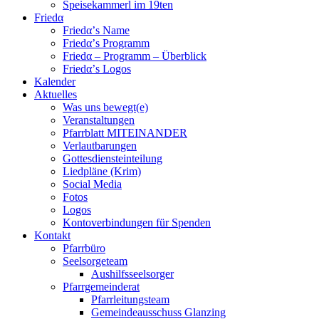
Speisekammerl im 19ten
Friedα
Friedα’s Name
Friedα’s Programm
Friedα – Programm – Überblick
Friedα’s Logos
Kalender
Aktuelles
Was uns bewegt(e)
Veranstaltungen
Pfarrblatt MITEINANDER
Verlautbarungen
Gottesdiensteinteilung
Liedpläne (Krim)
Social Media
Fotos
Logos
Kontoverbindungen für Spenden
Kontakt
Pfarrbüro
Seelsorgeteam
Aushilfsseelsorger
Pfarrgemeinderat
Pfarrleitungsteam
Gemeindeausschuss Glanzing