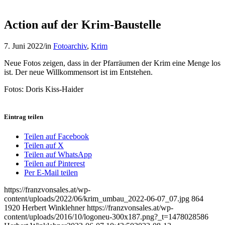
Action auf der Krim-Baustelle
7. Juni 2022
/
in
Fotoarchiv
,
Krim
Neue Fotos zeigen, dass in der Pfarräumen der Krim eine Menge los
ist. Der neue Willkommensort ist im Entstehen.
Fotos: Doris Kiss-Haider
Eintrag teilen
Teilen auf Facebook
Teilen auf X
Teilen auf WhatsApp
Teilen auf Pinterest
Per E-Mail teilen
https://franzvonsales.at/wp-
content/uploads/2022/06/krim_umbau_2022-06-07_07.jpg
864
1920
Herbert Winklehner
https://franzvonsales.at/wp-
content/uploads/2016/10/logoneu-300x187.png?_t=1478028586