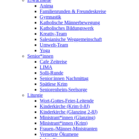
Erwachsene
Anima
Familienrunden & Freundeskreise
Gymnastik
Katholische Männerbewegung
Katholisches Bildungswerk
Kreativ-Team
Salesianische Weggemeinschaft
Umwelt-Team
Yoga
Senior*innen
Cafe Zeitreise
LIMA
Solli-Runde
Senior:innen Nachmittag
Spätlese Krim
Seniorenheim-Seelsorge
Liturgie
Wort-Gottes-Feier-Leitende
Kinderkirche (Krim 0-8J)
Kinderkirche (Glanzing 2-8J)
Ministrant*innen (Glanzing)
Ministrant*innen (Krim)
Frauen-/Männer-Ministranten
Vernetzte Ökumene