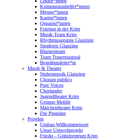
Lektor*innen
Kommunionhelfer*innen
Mesner*innen
Kantor*innen
Organist*innen
Feiertag in der Krim
Musik-Team Krim
Rhythmusgruppe Glanzing
Singkreis Glanzing
Blumenteam
Team Trauerpastoral
Begräbnisleiter*in
Musik & Theater
Stubenmusik Glanzing
Choram publico
Pure Voices
Choriander
Jugendtheater Krim
Gruppo Mobile
Märchentheater Krim
Die Pinguine
Projekte
Umbau Willkommensort
Unser Umweltprojekt
Friedα – Grätzlzentrum Krim