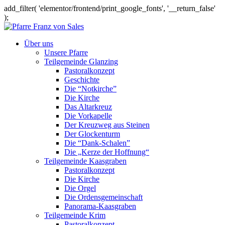
add_filter( 'elementor/frontend/print_google_fonts', '__return_false'
);
Über uns
Unsere Pfarre
Teilgemeinde Glanzing
Pastoralkonzept
Geschichte
Die “Notkirche”
Die Kirche
Das Altarkreuz
Die Vorkapelle
Der Kreuzweg aus Steinen
Der Glockenturm
Die “Dank-Schalen”
Die „Kerze der Hoffnung“
Teilgemeinde Kaasgraben
Pastoralkonzept
Die Kirche
Die Orgel
Die Ordensgemeinschaft
Panorama-Kaasgraben
Teilgemeinde Krim
Pastoralkonzept