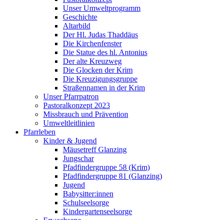
Unser Umweltprogramm
Geschichte
Altarbild
Der Hl. Judas Thaddäus
Die Kirchenfenster
Die Statue des hl. Antonius
Der alte Kreuzweg
Die Glocken der Krim
Die Kreuzigungsgruppe
Straßennamen in der Krim
Unser Pfarrpatron
Pastoralkonzept 2023
Missbrauch und Prävention
Umweltleitlinien
Pfarrleben
Kinder & Jugend
Mäusetreff Glanzing
Jungschar
Pfadfindergruppe 58 (Krim)
Pfadfindergruppe 81 (Glanzing)
Jugend
Babysitter:innen
Schulseelsorge
Kindergartenseelsorge