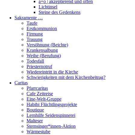
a+o | akzeptierend und offen
Lichtinsel
Steine des Gedenkens
Sakramente …
Taufe
Erstkommunion
Firmung
Trauung
Versöhnung (Beichte)
Krankensalbung
Weihe (Berufung)
Todesfall
Priesternotruf
Wiedereintritt in die Kirche
Schwierigkeiten mit dem Kirchenbeitrag?
Caritas
Pfarrcaritas
Cafe Zeitreise
Eine-Welt-Gruppe
Habibi Flüchtlingsprojekte
Boutique
Lernhilfe Seidenspinnerei
Malteser
Sternsinger*innen-Aktion
Wärmestube