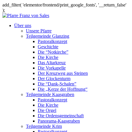
add_filter( 'elementor/frontend/print_google_fonts', '__return_false'
);
Über uns
Unsere Pfarre
Teilgemeinde Glanzing
Pastoralkonzept
Geschichte
Die “Notkirche”
Die Kirche
Das Altarkreuz
Die Vorkapelle
Der Kreuzweg aus Steinen
Der Glockenturm
Die “Dank-Schalen”
Die „Kerze der Hoffnung“
Teilgemeinde Kaasgraben
Pastoralkonzept
Die Kirche
Die Orgel
Die Ordensgemeinschaft
Panorama-Kaasgraben
Teilgemeinde Krim
Pastoralkonzept