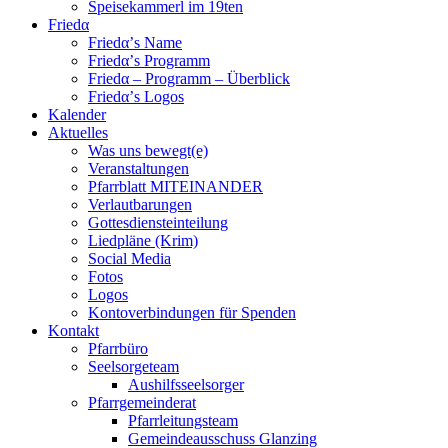
Speisekammerl im 19ten
Friedα
Friedα’s Name
Friedα’s Programm
Friedα – Programm – Überblick
Friedα’s Logos
Kalender
Aktuelles
Was uns bewegt(e)
Veranstaltungen
Pfarrblatt MITEINANDER
Verlautbarungen
Gottesdiensteinteilung
Liedpläne (Krim)
Social Media
Fotos
Logos
Kontoverbindungen für Spenden
Kontakt
Pfarrbüro
Seelsorgeteam
Aushilfsseelsorger
Pfarrgemeinderat
Pfarrleitungsteam
Gemeindeausschuss Glanzing