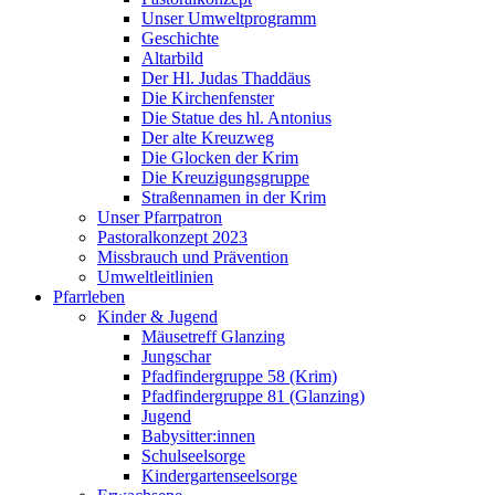
Unser Umweltprogramm
Geschichte
Altarbild
Der Hl. Judas Thaddäus
Die Kirchenfenster
Die Statue des hl. Antonius
Der alte Kreuzweg
Die Glocken der Krim
Die Kreuzigungsgruppe
Straßennamen in der Krim
Unser Pfarrpatron
Pastoralkonzept 2023
Missbrauch und Prävention
Umweltleitlinien
Pfarrleben
Kinder & Jugend
Mäusetreff Glanzing
Jungschar
Pfadfindergruppe 58 (Krim)
Pfadfindergruppe 81 (Glanzing)
Jugend
Babysitter:innen
Schulseelsorge
Kindergartenseelsorge