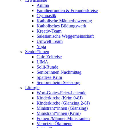
Erwachsene
Anima
Familienrunden & Freundeskreise
Gymnastik
Katholische Männerbewegung
Katholisches Bildungswerk
Kreativ-Team
Salesianische Weggemeinschaft
Umwelt-Team
Yoga
Senior*innen
Cafe Zeitreise
LIMA
Solli-Runde
Senior:innen Nachmittag
Spätlese Krim
Seniorenheim-Seelsorge
Liturgie
Wort-Gottes-Feier-Leitende
Kinderkirche (Krim 0-8J)
Kinderkirche (Glanzing 2-8J)
Ministrant*innen (Glanzing)
Ministrant*innen (Krim)
Frauen-/Männer-Ministranten
Vernetzte Ökumene