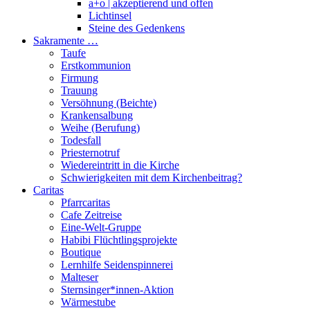
a+o | akzeptierend und offen
Lichtinsel
Steine des Gedenkens
Sakramente …
Taufe
Erstkommunion
Firmung
Trauung
Versöhnung (Beichte)
Krankensalbung
Weihe (Berufung)
Todesfall
Priesternotruf
Wiedereintritt in die Kirche
Schwierigkeiten mit dem Kirchenbeitrag?
Caritas
Pfarrcaritas
Cafe Zeitreise
Eine-Welt-Gruppe
Habibi Flüchtlingsprojekte
Boutique
Lernhilfe Seidenspinnerei
Malteser
Sternsinger*innen-Aktion
Wärmestube