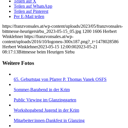
Teilen auf X
Teilen auf WhatsApp
Teilen auf Pinterest
Per E-Mail teilen
https://franzvonsales.at/wp-content/uploads/2023/05/franzvonsales-
bittmesse-heurigersirbu_2023-05-15_05.jpg
1200
1606
Herbert
Winklehner
https://franzvonsales.at/wp-
content/uploads/2016/10/logoneu-300x187.png?_t=1478028586
Herbert Winklehner
2023-05-15 12:00:00
2023-05-21
08:17:13
Bittmesse beim Heurigen Sirbu
Weitere Fotos
65. Geburtstag von Pfarrer P. Thomas Vanek OSFS
Sommer-Barabend in der Krim
Public Viewing im Glanzinggarten
Workshopabend Jugend in der Krim
Mitarbeiter:innen-Dankfest in Glanzing