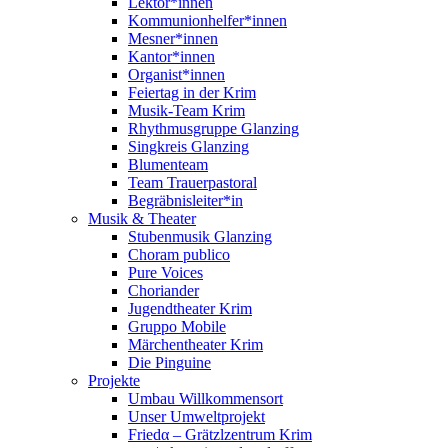
Lektor*innen
Kommunionhelfer*innen
Mesner*innen
Kantor*innen
Organist*innen
Feiertag in der Krim
Musik-Team Krim
Rhythmusgruppe Glanzing
Singkreis Glanzing
Blumenteam
Team Trauerpastoral
Begräbnisleiter*in
Musik & Theater
Stubenmusik Glanzing
Choram publico
Pure Voices
Choriander
Jugendtheater Krim
Gruppo Mobile
Märchentheater Krim
Die Pinguine
Projekte
Umbau Willkommensort
Unser Umweltprojekt
Friedα – Grätzlzentrum Krim