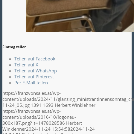
Eintrag teilen
Teilen auf Facebook
Teilen auf X
Teilen auf WhatsApp
Teilen auf Pinterest
Per E-Mail teilen
https://franzvonsales.at/wp-
content/uploads/2024/11/glanzing_ministrantInnensonntag_ch
11-24_05.jpg
1391
1693
Herbert Winklehner
https://franzvonsales.at/wp-
content/uploads/2016/10/logoneu-
300x187.png?_t=1478028586
Herbert
Winklehner
2024-11-24 15:54:58
2024-11-24