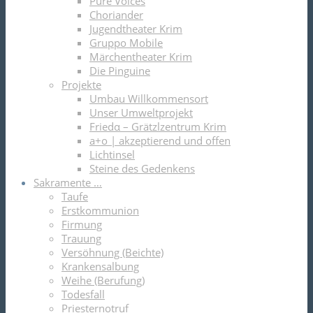
Pure Voices
Choriander
Jugendtheater Krim
Gruppo Mobile
Märchentheater Krim
Die Pinguine
Projekte
Umbau Willkommensort
Unser Umweltprojekt
Friedα – Grätzlzentrum Krim
a+o | akzeptierend und offen
Lichtinsel
Steine des Gedenkens
Sakramente …
Taufe
Erstkommunion
Firmung
Trauung
Versöhnung (Beichte)
Krankensalbung
Weihe (Berufung)
Todesfall
Priesternotruf