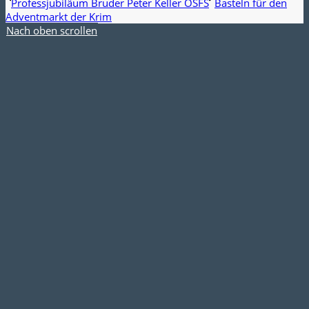
Professjubiläum Bruder Peter Keller OSFS
Basteln für den
Adventmarkt der Krim
Nach oben scrollen