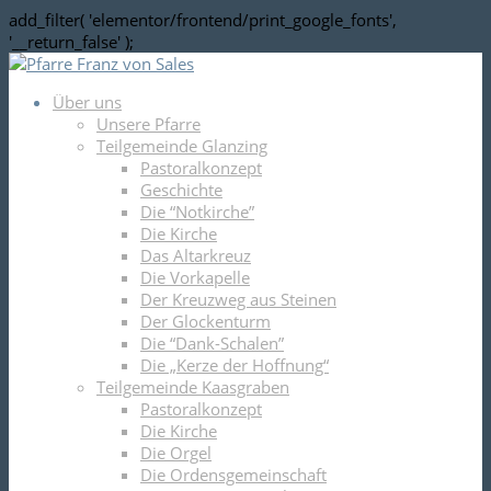
add_filter( 'elementor/frontend/print_google_fonts',
'__return_false' );
Über uns
Unsere Pfarre
Teilgemeinde Glanzing
Pastoralkonzept
Geschichte
Die “Notkirche”
Die Kirche
Das Altarkreuz
Die Vorkapelle
Der Kreuzweg aus Steinen
Der Glockenturm
Die “Dank-Schalen”
Die „Kerze der Hoffnung“
Teilgemeinde Kaasgraben
Pastoralkonzept
Die Kirche
Die Orgel
Die Ordensgemeinschaft