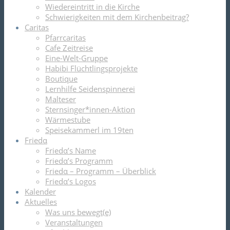
Wiedereintritt in die Kirche
Schwierigkeiten mit dem Kirchenbeitrag?
Caritas
Pfarrcaritas
Cafe Zeitreise
Eine-Welt-Gruppe
Habibi Flüchtlingsprojekte
Boutique
Lernhilfe Seidenspinnerei
Malteser
Sternsinger*innen-Aktion
Wärmestube
Speisekammerl im 19ten
Friedα
Friedα’s Name
Friedα’s Programm
Friedα – Programm – Überblick
Friedα’s Logos
Kalender
Aktuelles
Was uns bewegt(e)
Veranstaltungen