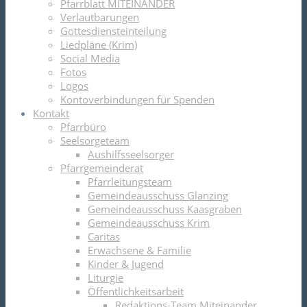
Pfarrblatt MITEINANDER
Verlautbarungen
Gottesdiensteinteilung
Liedpläne (Krim)
Social Media
Fotos
Logos
Kontoverbindungen für Spenden
Kontakt
Pfarrbüro
Seelsorgeteam
Aushilfsseelsorger
Pfarrgemeinderat
Pfarrleitungsteam
Gemeindeausschuss Glanzing
Gemeindeausschuss Kaasgraben
Gemeindeausschuss Krim
Caritas
Erwachsene & Familie
Kinder & Jugend
Liturgie
Öffentlichkeitsarbeit
Redaktions-Team Miteinander