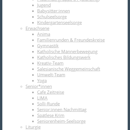
Jugend
Babysitter:innen
Schulseelsorge
Kindergartenseelsorge
Erwachsene
Anima
Familienrunden & Freundeskreise
Gymnastik
Katholische Männerbewegung
Katholisches Bildungswerk
Kreativ-Team
Salesianische Weggemeinschaft
Umwelt-Team
Yoga
Senior*innen
Cafe Zeitreise
LIMA
Solli-Runde
Senior:innen Nachmittag
Spätlese Krim
Seniorenheim-Seelsorge
Liturgie