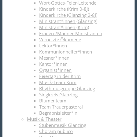
Wort-Gottes-Feier-Leitende
Kinderkirche (Krim 0-8J)
Kinderkirche (Glanzing 2-8J)
Ministrant*innen (Glanzing)
Ministrant*innen (Krim)
Frauen-/Männer-Ministranten
Vernetzte Ökumene
Lektor*innen
Kommunionhelfer*innen
Mesner*innen
Kantor*innen
Organist*innen
Feiertag in der Krim
Musik-Team Krim
Rhythmusgruppe Glanzing
Singkreis Glanzing
Blumenteam
Team Trauerpastoral
Begräbnisleiter*in
Musik & Theater
Stubenmusik Glanzing
Choram publico