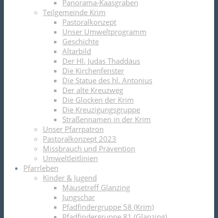
Panorama-Kaasgraben
Teilgemeinde Krim
Pastoralkonzept
Unser Umweltprogramm
Geschichte
Altarbild
Der Hl. Judas Thaddäus
Die Kirchenfenster
Die Statue des hl. Antonius
Der alte Kreuzweg
Die Glocken der Krim
Die Kreuzigungsgruppe
Straßennamen in der Krim
Unser Pfarrpatron
Pastoralkonzept 2023
Missbrauch und Prävention
Umweltleitlinien
Pfarrleben
Kinder & Jugend
Mäusetreff Glanzing
Jungschar
Pfadfindergruppe 58 (Krim)
Pfadfindergruppe 81 (Glanzing)