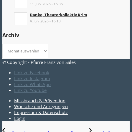
11. Juni 2026 - 15.36
Danke, Theaterkollektiv Krim
4. Juni 2026 - 16.13
Archiv
© Copyright - Pfarre Franz von Sales
Link zu Facebook
Link zu Instagram
Link zu WhatsApp
Link zu Youtube
Missbrauch & Prävention
Wünsche und Anregungen
Impressum & Datenschutz
Login