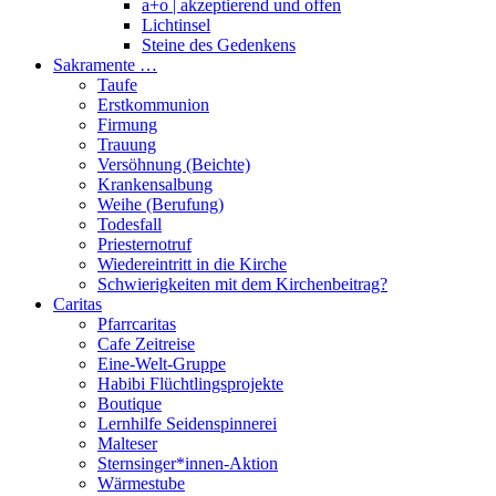
a+o | akzeptierend und offen
Lichtinsel
Steine des Gedenkens
Sakramente …
Taufe
Erstkommunion
Firmung
Trauung
Versöhnung (Beichte)
Krankensalbung
Weihe (Berufung)
Todesfall
Priesternotruf
Wiedereintritt in die Kirche
Schwierigkeiten mit dem Kirchenbeitrag?
Caritas
Pfarrcaritas
Cafe Zeitreise
Eine-Welt-Gruppe
Habibi Flüchtlingsprojekte
Boutique
Lernhilfe Seidenspinnerei
Malteser
Sternsinger*innen-Aktion
Wärmestube