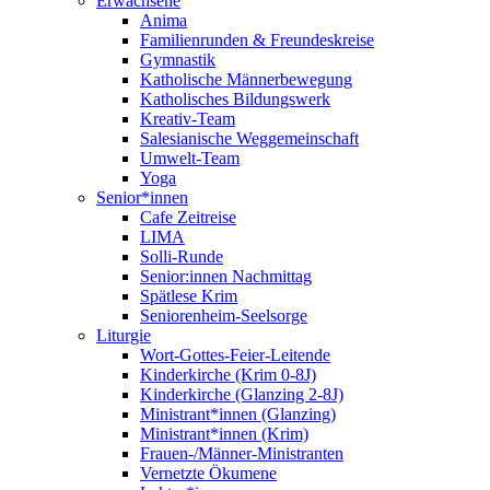
Erwachsene
Anima
Familienrunden & Freundeskreise
Gymnastik
Katholische Männerbewegung
Katholisches Bildungswerk
Kreativ-Team
Salesianische Weggemeinschaft
Umwelt-Team
Yoga
Senior*innen
Cafe Zeitreise
LIMA
Solli-Runde
Senior:innen Nachmittag
Spätlese Krim
Seniorenheim-Seelsorge
Liturgie
Wort-Gottes-Feier-Leitende
Kinderkirche (Krim 0-8J)
Kinderkirche (Glanzing 2-8J)
Ministrant*innen (Glanzing)
Ministrant*innen (Krim)
Frauen-/Männer-Ministranten
Vernetzte Ökumene