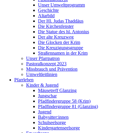
Unser Umweltprogramm
Geschichte
Altarbild
Der Hl. Judas Thaddäus
Die Kirchenfenster
Die Statue des hl. Antonius
Der alte Kreuzweg
Die Glocken der Krim
Die Kreuzigungsgruppe
Straßennamen in der Krim
Unser Pfarrpatron
Pastoralkonzept 2023
Missbrauch und Prävention
Umweltleitlinien
Pfarrleben
Kinder & Jugend
Mäusetreff Glanzing
Jungschar
Pfadfindergruppe 58 (Krim)
Pfadfindergruppe 81 (Glanzing)
Jugend
Babysitter:innen
Schulseelsorge
Kindergartenseelsorge