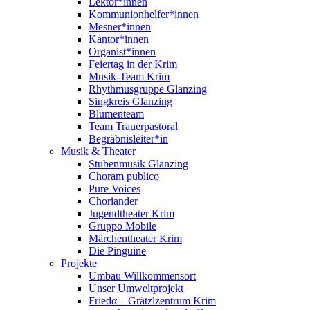
Lektor*innen
Kommunionhelfer*innen
Mesner*innen
Kantor*innen
Organist*innen
Feiertag in der Krim
Musik-Team Krim
Rhythmusgruppe Glanzing
Singkreis Glanzing
Blumenteam
Team Trauerpastoral
Begräbnisleiter*in
Musik & Theater
Stubenmusik Glanzing
Choram publico
Pure Voices
Choriander
Jugendtheater Krim
Gruppo Mobile
Märchentheater Krim
Die Pinguine
Projekte
Umbau Willkommensort
Unser Umweltprojekt
Friedα – Grätzlzentrum Krim