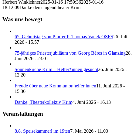
Herbert Winklehner
2025-01-16 17:59:36
2025-01-16
18:12:09
Danke dem Jugendtheater Krim
Was uns bewegt
65. Geburtstag von Pfarrer P. Thomas Vanek OSFS
26. Juli
2026 - 15.57
75-jähriges Priesterjubiläum von Georg Béres in Glanzing
28.
Juni 2026 - 23.01
Sonnenkirche Krim – Helfer*innen gesucht
26. Juni 2026 -
12.20
Freude über neue Kommunionhelfer:innen
11. Juni 2026 -
15.36
Danke, Theaterkollektiv Krim
4. Juni 2026 - 16.13
Veranstaltungen
8.8. Speisekammerl im 19ten
7. Mai 2026 - 11.00