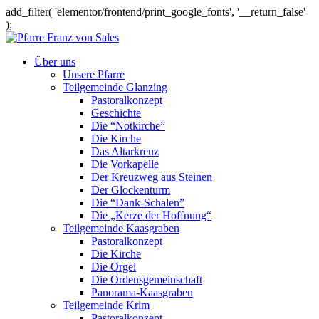
add_filter( 'elementor/frontend/print_google_fonts', '__return_false'
);
Über uns
Unsere Pfarre
Teilgemeinde Glanzing
Pastoralkonzept
Geschichte
Die “Notkirche”
Die Kirche
Das Altarkreuz
Die Vorkapelle
Der Kreuzweg aus Steinen
Der Glockenturm
Die “Dank-Schalen”
Die „Kerze der Hoffnung“
Teilgemeinde Kaasgraben
Pastoralkonzept
Die Kirche
Die Orgel
Die Ordensgemeinschaft
Panorama-Kaasgraben
Teilgemeinde Krim
Pastoralkonzept