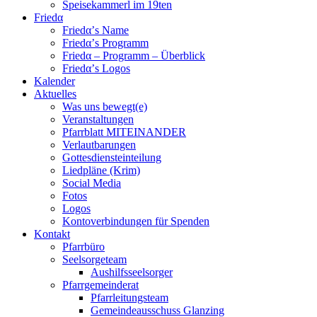
Speisekammerl im 19ten
Friedα
Friedα’s Name
Friedα’s Programm
Friedα – Programm – Überblick
Friedα’s Logos
Kalender
Aktuelles
Was uns bewegt(e)
Veranstaltungen
Pfarrblatt MITEINANDER
Verlautbarungen
Gottesdiensteinteilung
Liedpläne (Krim)
Social Media
Fotos
Logos
Kontoverbindungen für Spenden
Kontakt
Pfarrbüro
Seelsorgeteam
Aushilfsseelsorger
Pfarrgemeinderat
Pfarrleitungsteam
Gemeindeausschuss Glanzing