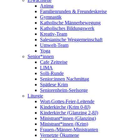
Erwachsene
Anima
Familienrunden & Freundeskreise
Gymnastik
Katholische Männerbewegung
Katholisches Bildungswerk
Kreativ-Team
Salesianische Weggemeinschaft
Umwelt-Team
Yoga
Senior*innen
Cafe Zeitreise
LIMA
Solli-Runde
Senior:innen Nachmittag
Spätlese Krim
Seniorenheim-Seelsorge
Liturgie
Wort-Gottes-Feier-Leitende
Kinderkirche (Krim 0-8J)
Kinderkirche (Glanzing 2-8J)
Ministrant*innen (Glanzing)
Ministrant*innen (Krim)
Frauen-/Männer-Ministranten
Vernetzte Ökumene