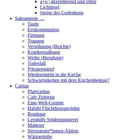
a+o | akzeptierend und offen
Lichtinsel
Steine des Gedenkens
Sakramente …
Taufe
Erstkommunion
Firmung
Trauung
Versöhnung (Beichte)
Krankensalbung
Weihe (Berufung)
Todesfall
Priesternotruf
Wiedereintritt in die Kirche
Schwierigkeiten mit dem Kirchenbeitrag?
Caritas
Pfarrcaritas
Cafe Zeitreise
Eine-Welt-Gruppe
Habibi Flüchtlingsprojekte
Boutique
Lernhilfe Seidenspinnerei
Malteser
Sternsinger*innen-Aktion
Wärmestube