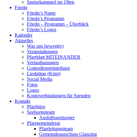
Speisekammerl im 19ten
Friedα
Friedα’s Name
Friedα’s Programm
Friedα – Programm – Überblick
Friedα’s Logos
Kalender
Aktuelles
Was uns bewegt(e)
Veranstaltungen
Pfarrblatt MITEINANDER
Verlautbarungen
Gottesdiensteinteilung
Liedpläne (Krim)
Social Media
Fotos
Logos
Kontoverbindungen für Spenden
Kontakt
Pfarrbüro
Seelsorgeteam
Aushilfsseelsorger
Pfarrgemeinderat
Pfarrleitungsteam
Gemeindeausschuss Glanzing