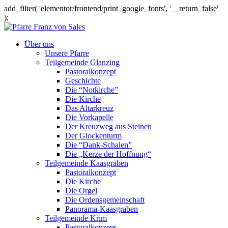
add_filter( 'elementor/frontend/print_google_fonts', '__return_false'
);
Über uns
Unsere Pfarre
Teilgemeinde Glanzing
Pastoralkonzept
Geschichte
Die “Notkirche”
Die Kirche
Das Altarkreuz
Die Vorkapelle
Der Kreuzweg aus Steinen
Der Glockenturm
Die “Dank-Schalen”
Die „Kerze der Hoffnung“
Teilgemeinde Kaasgraben
Pastoralkonzept
Die Kirche
Die Orgel
Die Ordensgemeinschaft
Panorama-Kaasgraben
Teilgemeinde Krim
Pastoralkonzept