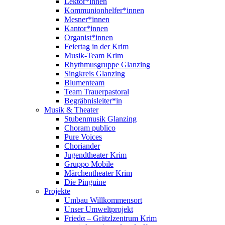
Lektor*innen
Kommunionhelfer*innen
Mesner*innen
Kantor*innen
Organist*innen
Feiertag in der Krim
Musik-Team Krim
Rhythmusgruppe Glanzing
Singkreis Glanzing
Blumenteam
Team Trauerpastoral
Begräbnisleiter*in
Musik & Theater
Stubenmusik Glanzing
Choram publico
Pure Voices
Choriander
Jugendtheater Krim
Gruppo Mobile
Märchentheater Krim
Die Pinguine
Projekte
Umbau Willkommensort
Unser Umweltprojekt
Friedα – Grätzlzentrum Krim