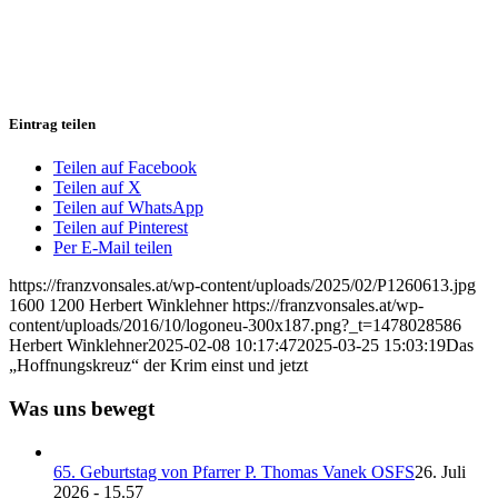
Eintrag teilen
Teilen auf Facebook
Teilen auf X
Teilen auf WhatsApp
Teilen auf Pinterest
Per E-Mail teilen
https://franzvonsales.at/wp-content/uploads/2025/02/P1260613.jpg
1600
1200
Herbert Winklehner
https://franzvonsales.at/wp-
content/uploads/2016/10/logoneu-300x187.png?_t=1478028586
Herbert Winklehner
2025-02-08 10:17:47
2025-03-25 15:03:19
Das
„Hoffnungskreuz“ der Krim einst und jetzt
Was uns bewegt
65. Geburtstag von Pfarrer P. Thomas Vanek OSFS
26. Juli
2026 - 15.57