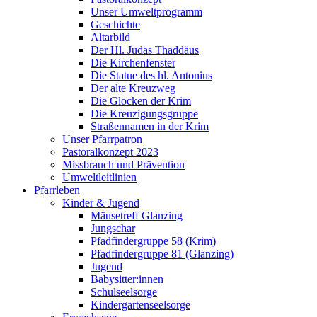
Unser Umweltprogramm
Geschichte
Altarbild
Der Hl. Judas Thaddäus
Die Kirchenfenster
Die Statue des hl. Antonius
Der alte Kreuzweg
Die Glocken der Krim
Die Kreuzigungsgruppe
Straßennamen in der Krim
Unser Pfarrpatron
Pastoralkonzept 2023
Missbrauch und Prävention
Umweltleitlinien
Pfarrleben
Kinder & Jugend
Mäusetreff Glanzing
Jungschar
Pfadfindergruppe 58 (Krim)
Pfadfindergruppe 81 (Glanzing)
Jugend
Babysitter:innen
Schulseelsorge
Kindergartenseelsorge