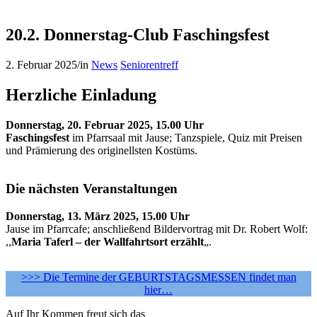
20.2. Donnerstag-Club Faschingsfest
2. Februar 2025
/
in
News
Seniorentreff
Herzliche Einladung
Donnerstag, 20. Februar 2025, 15.00 Uhr
Faschingsfest
im Pfarrsaal mit Jause; Tanzspiele, Quiz mit Preisen
und Prämierung des originellsten Kostüms.
Die nächsten Veranstaltungen
Donnerstag, 13. März 2025, 15.00 Uhr
Jause im Pfarrcafe; anschließend Bildervortrag mit Dr. Robert Wolf:
,,
Maria Taferl – der Wallfahrtsort erzählt
„.
>>> Die Termine der GEBURTSTAGSMESSEN findet man
hier…
Auf Ihr Kommen freut sich das