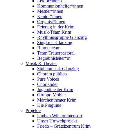
Lektor*innen
Kommunionhelfer*innen
Mesner*innen
Kantor*innen
Organist*innen
Feiertag in der Krim
Musik-Team Krim
Rhythmusgruppe Glanzing
Singkreis Glanzing
Blumenteam
Team Trauerpastoral
Begräbnisleiter*in
Musik & Theater
Stubenmusik Glanzing
Choram publico
Pure Voices
Choriander
Jugendtheater Krim
Gruppo Mobile
Märchentheater Krim
Die Pinguine
Projekte
Umbau Willkommensort
Unser Umweltprojekt
Friedα – Grätzlzentrum Krim