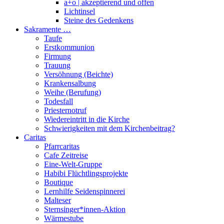
a+o | akzeptierend und offen
Lichtinsel
Steine des Gedenkens
Sakramente …
Taufe
Erstkommunion
Firmung
Trauung
Versöhnung (Beichte)
Krankensalbung
Weihe (Berufung)
Todesfall
Priesternotruf
Wiedereintritt in die Kirche
Schwierigkeiten mit dem Kirchenbeitrag?
Caritas
Pfarrcaritas
Cafe Zeitreise
Eine-Welt-Gruppe
Habibi Flüchtlingsprojekte
Boutique
Lernhilfe Seidenspinnerei
Malteser
Sternsinger*innen-Aktion
Wärmestube