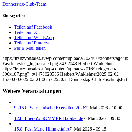
Donnerstag-Club-Team
Eintrag teilen
Teilen auf Facebook
Teilen auf X
Teilen auf WhatsApp
Teilen auf Pinterest
Per E-Mail teilen
https://franzvonsales.at/wp-content/uploads/2024/10/donnerstagclub-
Faschingsfest_logo-scaled.jpg
842
2048
Herbert Winklehner
https://franzvonsales.at/wp-content/uploads/2016/10/logoneu-
300x187.png?_t=1478028586
Herbert Winklehner
2025-02-02
15:00:00
2025-02-21 06:57:25
20.2. Donnerstag-Club Faschingsfest
Weitere Veranstaltungen
9.-15.8. Salesianische Exerzitien 2026
7. Mai 2026 - 10.00
12.8. Friedα‘s SOMMER Barabende
7. Mai 2026 - 09.30
15.8. Fest Maria Himmelfahrt
7. Mai 2026 - 09.15