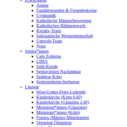
Erwachsene
Anima
Familienrunden & Freundeskreise
Gymnastik
Katholische Männerbewegung
Katholisches Bildungswerk
Kreativ-Team
Salesianische Weggemeinschaft
Umwelt-Team
Yoga
Senior*innen
Cafe Zeitreise
LIMA
Solli-Runde
Senior:innen Nachmittag
Spätlese Krim
Seniorenheim-Seelsorge
Liturgie
Wort-Gottes-Feier-Leitende
Kinderkirche (Krim 0-8J)
Kinderkirche (Glanzing 2-8J)
Ministrant*innen (Glanzing)
Ministrant*innen (Krim)
Frauen-/Männer-Ministranten
Vernetzte Ökumene