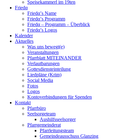
Speisekammerl im 19ten
Friedα
Friedα’s Name
Friedα’s Programm
Friedα – Programm – Überblick
Friedα’s Logos
Kalender
Aktuelles
Was uns bewegt(e)
Veranstaltungen
Pfarrblatt MITEINANDER
Verlautbarungen
Gottesdiensteinteilung
Liedpläne (Krim)
Social Media
Fotos
Logos
Kontoverbindungen für Spenden
Kontakt
Pfarrbüro
Seelsorgeteam
Aushilfsseelsorger
Pfarrgemeinderat
Pfarrleitungsteam
Gemeindeausschuss Glanzing