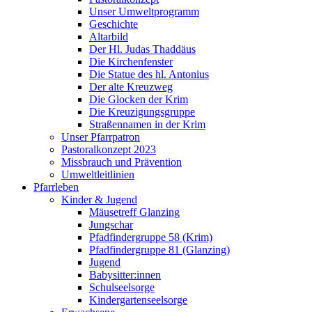
Unser Umweltprogramm
Geschichte
Altarbild
Der Hl. Judas Thaddäus
Die Kirchenfenster
Die Statue des hl. Antonius
Der alte Kreuzweg
Die Glocken der Krim
Die Kreuzigungsgruppe
Straßennamen in der Krim
Unser Pfarrpatron
Pastoralkonzept 2023
Missbrauch und Prävention
Umweltleitlinien
Pfarrleben
Kinder & Jugend
Mäusetreff Glanzing
Jungschar
Pfadfindergruppe 58 (Krim)
Pfadfindergruppe 81 (Glanzing)
Jugend
Babysitter:innen
Schulseelsorge
Kindergartenseelsorge