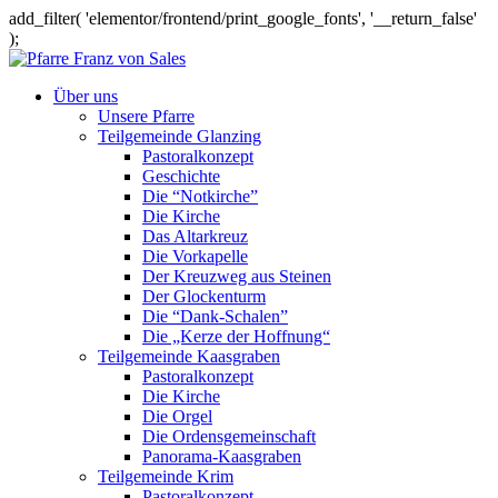
add_filter( 'elementor/frontend/print_google_fonts', '__return_false'
);
Über uns
Unsere Pfarre
Teilgemeinde Glanzing
Pastoralkonzept
Geschichte
Die “Notkirche”
Die Kirche
Das Altarkreuz
Die Vorkapelle
Der Kreuzweg aus Steinen
Der Glockenturm
Die “Dank-Schalen”
Die „Kerze der Hoffnung“
Teilgemeinde Kaasgraben
Pastoralkonzept
Die Kirche
Die Orgel
Die Ordensgemeinschaft
Panorama-Kaasgraben
Teilgemeinde Krim
Pastoralkonzept