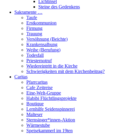
Lichtinsel
Steine des Gedenkens
Sakramente …
Taufe
Erstkommunion
Firmung
Trauung
Versöhnung (Beichte)
Krankensalbung
Weihe (Berufung)
Todesfall
Priesternotruf
Wiedereintritt in die Kirche
Schwierigkeiten mit dem Kirchenbeitrag?
Caritas
Pfarrcaritas
Cafe Zeitreise
Eine-Welt-Gruppe
Habibi Flüchtlingsprojekte
Boutique
Lernhilfe Seidenspinnerei
Malteser
Sternsinger*innen-Aktion
Wärmestube
Speisekammerl im 19ten