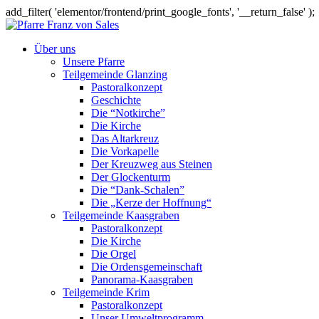
add_filter( 'elementor/frontend/print_google_fonts', '__return_false' );
Über uns
Unsere Pfarre
Teilgemeinde Glanzing
Pastoralkonzept
Geschichte
Die “Notkirche”
Die Kirche
Das Altarkreuz
Die Vorkapelle
Der Kreuzweg aus Steinen
Der Glockenturm
Die “Dank-Schalen”
Die „Kerze der Hoffnung“
Teilgemeinde Kaasgraben
Pastoralkonzept
Die Kirche
Die Orgel
Die Ordensgemeinschaft
Panorama-Kaasgraben
Teilgemeinde Krim
Pastoralkonzept
Unser Umweltprogramm