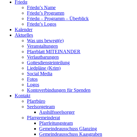
Friedα
Friedα’s Name
Friedα’s Programm
Friedα – Programm – Überblick
Friedα’s Logos
Kalender
Aktuelles
Was uns bewegt(e)
Veranstaltungen
Pfarrblatt MITEINANDER
Verlautbarungen
Gottesdiensteinteilung
Liedpläne (Krim)
Social Media
Fotos
Logos
Kontoverbindungen für Spenden
Kontakt
Pfarrbüro
Seelsorgeteam
Aushilfsseelsorger
Pfarrgemeinderat
Pfarrleitungsteam
Gemeindeausschuss Glanzing
Gemeindeausschuss Kaasgraben