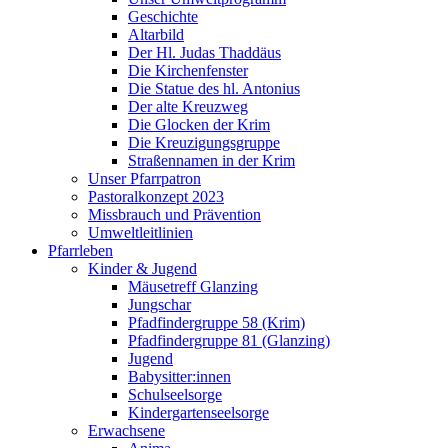
Geschichte
Altarbild
Der Hl. Judas Thaddäus
Die Kirchenfenster
Die Statue des hl. Antonius
Der alte Kreuzweg
Die Glocken der Krim
Die Kreuzigungsgruppe
Straßennamen in der Krim
Unser Pfarrpatron
Pastoralkonzept 2023
Missbrauch und Prävention
Umweltleitlinien
Pfarrleben
Kinder & Jugend
Mäusetreff Glanzing
Jungschar
Pfadfindergruppe 58 (Krim)
Pfadfindergruppe 81 (Glanzing)
Jugend
Babysitter:innen
Schulseelsorge
Kindergartenseelsorge
Erwachsene