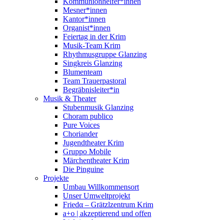
Kommunionhelfer*innen
Mesner*innen
Kantor*innen
Organist*innen
Feiertag in der Krim
Musik-Team Krim
Rhythmusgruppe Glanzing
Singkreis Glanzing
Blumenteam
Team Trauerpastoral
Begräbnisleiter*in
Musik & Theater
Stubenmusik Glanzing
Choram publico
Pure Voices
Choriander
Jugendtheater Krim
Gruppo Mobile
Märchentheater Krim
Die Pinguine
Projekte
Umbau Willkommensort
Unser Umweltprojekt
Friedα – Grätzlzentrum Krim
a+o | akzeptierend und offen