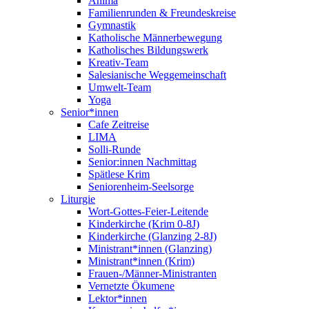
Anima
Familienrunden & Freundeskreise
Gymnastik
Katholische Männerbewegung
Katholisches Bildungswerk
Kreativ-Team
Salesianische Weggemeinschaft
Umwelt-Team
Yoga
Senior*innen
Cafe Zeitreise
LIMA
Solli-Runde
Senior:innen Nachmittag
Spätlese Krim
Seniorenheim-Seelsorge
Liturgie
Wort-Gottes-Feier-Leitende
Kinderkirche (Krim 0-8J)
Kinderkirche (Glanzing 2-8J)
Ministrant*innen (Glanzing)
Ministrant*innen (Krim)
Frauen-/Männer-Ministranten
Vernetzte Ökumene
Lektor*innen