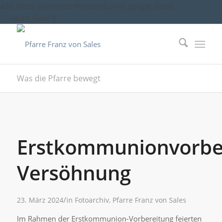
add_filter( 'elementor/frontend/print_google_fonts',
'__return_false' );
Was die Pfarre bewegt
Erstkommunionvorber
Versöhnung
/
23. März 2024
in
Fotoarchiv
,
Pfarre Franz von Sales
Im Rahmen der Erstkommunion-Vorbereitung feierten