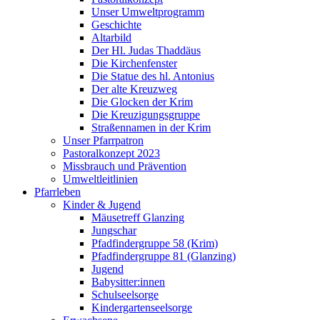
Unser Umweltprogramm
Geschichte
Altarbild
Der Hl. Judas Thaddäus
Die Kirchenfenster
Die Statue des hl. Antonius
Der alte Kreuzweg
Die Glocken der Krim
Die Kreuzigungsgruppe
Straßennamen in der Krim
Unser Pfarrpatron
Pastoralkonzept 2023
Missbrauch und Prävention
Umweltleitlinien
Pfarrleben
Kinder & Jugend
Mäusetreff Glanzing
Jungschar
Pfadfindergruppe 58 (Krim)
Pfadfindergruppe 81 (Glanzing)
Jugend
Babysitter:innen
Schulseelsorge
Kindergartenseelsorge