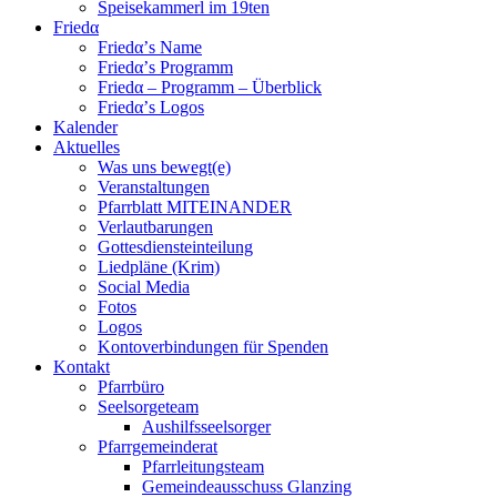
Speisekammerl im 19ten
Friedα
Friedα’s Name
Friedα’s Programm
Friedα – Programm – Überblick
Friedα’s Logos
Kalender
Aktuelles
Was uns bewegt(e)
Veranstaltungen
Pfarrblatt MITEINANDER
Verlautbarungen
Gottesdiensteinteilung
Liedpläne (Krim)
Social Media
Fotos
Logos
Kontoverbindungen für Spenden
Kontakt
Pfarrbüro
Seelsorgeteam
Aushilfsseelsorger
Pfarrgemeinderat
Pfarrleitungsteam
Gemeindeausschuss Glanzing