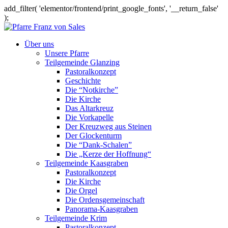
add_filter( 'elementor/frontend/print_google_fonts', '__return_false'
);
Über uns
Unsere Pfarre
Teilgemeinde Glanzing
Pastoralkonzept
Geschichte
Die “Notkirche”
Die Kirche
Das Altarkreuz
Die Vorkapelle
Der Kreuzweg aus Steinen
Der Glockenturm
Die “Dank-Schalen”
Die „Kerze der Hoffnung“
Teilgemeinde Kaasgraben
Pastoralkonzept
Die Kirche
Die Orgel
Die Ordensgemeinschaft
Panorama-Kaasgraben
Teilgemeinde Krim
Pastoralkonzept