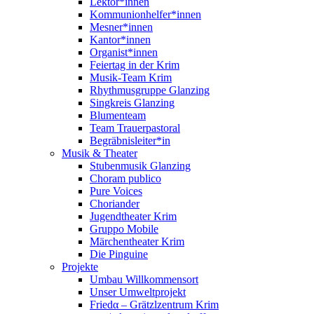
Lektor*innen
Kommunionhelfer*innen
Mesner*innen
Kantor*innen
Organist*innen
Feiertag in der Krim
Musik-Team Krim
Rhythmusgruppe Glanzing
Singkreis Glanzing
Blumenteam
Team Trauerpastoral
Begräbnisleiter*in
Musik & Theater
Stubenmusik Glanzing
Choram publico
Pure Voices
Choriander
Jugendtheater Krim
Gruppo Mobile
Märchentheater Krim
Die Pinguine
Projekte
Umbau Willkommensort
Unser Umweltprojekt
Friedα – Grätzlzentrum Krim