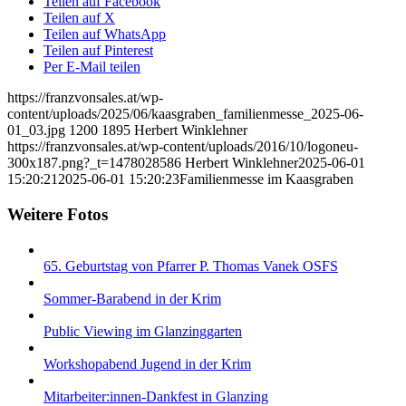
Teilen auf Facebook
Teilen auf X
Teilen auf WhatsApp
Teilen auf Pinterest
Per E-Mail teilen
https://franzvonsales.at/wp-
content/uploads/2025/06/kaasgraben_familienmesse_2025-06-
01_03.jpg
1200
1895
Herbert Winklehner
https://franzvonsales.at/wp-content/uploads/2016/10/logoneu-
300x187.png?_t=1478028586
Herbert Winklehner
2025-06-01
15:20:21
2025-06-01 15:20:23
Familienmesse im Kaasgraben
Weitere Fotos
65. Geburtstag von Pfarrer P. Thomas Vanek OSFS
Sommer-Barabend in der Krim
Public Viewing im Glanzinggarten
Workshopabend Jugend in der Krim
Mitarbeiter:innen-Dankfest in Glanzing