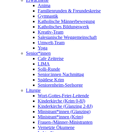
Erwachsene
Anima
Familienrunden & Freundeskreise
Gymnastik
Katholische Männerbewegung
Katholisches Bildungswerk
Kreativ-Team
Salesianische Weggemeinschaft
Umwelt-Team
Yoga
Senior*innen
Cafe Zeitreise
LIMA
Solli-Runde
Senior:innen Nachmittag
Spätlese Krim
Seniorenheim-Seelsorge
Liturgie
Wort-Gottes-Feier-Leitende
Kinderkirche (Krim 0-8J)
Kinderkirche (Glanzing 2-8J)
Ministrant*innen (Glanzing)
Ministrant*innen (Krim)
Frauen-/Männer-Ministranten
Vernetzte Ökumene