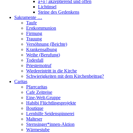
a+o | akzeptierend und offen
Lichtinsel
Steine des Gedenkens
Sakramente …
Taufe
Erstkommunion
Firmung
Trauung
Versöhnung (Beichte)
Krankensalbung
Weihe (Berufung)
Todesfall
Priesternotruf
Wiedereintritt in die Kirche
Schwierigkeiten mit dem Kirchenbeitrag?
Caritas
Pfarrcaritas
Cafe Zeitreise
Eine-Welt-Gruppe
Habibi Flüchtlingsprojekte
Boutique
Lernhilfe Seidenspinnerei
Malteser
Sternsinger*innen-Aktion
Wärmestube