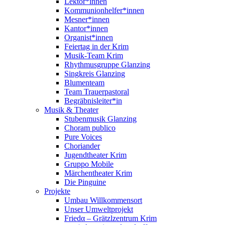
Lektor*innen
Kommunionhelfer*innen
Mesner*innen
Kantor*innen
Organist*innen
Feiertag in der Krim
Musik-Team Krim
Rhythmusgruppe Glanzing
Singkreis Glanzing
Blumenteam
Team Trauerpastoral
Begräbnisleiter*in
Musik & Theater
Stubenmusik Glanzing
Choram publico
Pure Voices
Choriander
Jugendtheater Krim
Gruppo Mobile
Märchentheater Krim
Die Pinguine
Projekte
Umbau Willkommensort
Unser Umweltprojekt
Friedα – Grätzlzentrum Krim