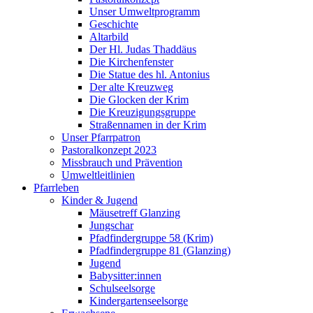
Unser Umweltprogramm
Geschichte
Altarbild
Der Hl. Judas Thaddäus
Die Kirchenfenster
Die Statue des hl. Antonius
Der alte Kreuzweg
Die Glocken der Krim
Die Kreuzigungsgruppe
Straßennamen in der Krim
Unser Pfarrpatron
Pastoralkonzept 2023
Missbrauch und Prävention
Umweltleitlinien
Pfarrleben
Kinder & Jugend
Mäusetreff Glanzing
Jungschar
Pfadfindergruppe 58 (Krim)
Pfadfindergruppe 81 (Glanzing)
Jugend
Babysitter:innen
Schulseelsorge
Kindergartenseelsorge