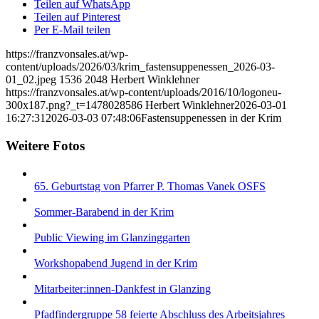
Teilen auf WhatsApp
Teilen auf Pinterest
Per E-Mail teilen
https://franzvonsales.at/wp-
content/uploads/2026/03/krim_fastensuppenessen_2026-03-
01_02.jpeg
1536
2048
Herbert Winklehner
https://franzvonsales.at/wp-content/uploads/2016/10/logoneu-
300x187.png?_t=1478028586
Herbert Winklehner
2026-03-01
16:27:31
2026-03-03 07:48:06
Fastensuppenessen in der Krim
Weitere Fotos
65. Geburtstag von Pfarrer P. Thomas Vanek OSFS
Sommer-Barabend in der Krim
Public Viewing im Glanzinggarten
Workshopabend Jugend in der Krim
Mitarbeiter:innen-Dankfest in Glanzing
Pfadfindergruppe 58 feierte Abschluss des Arbeitsjahres