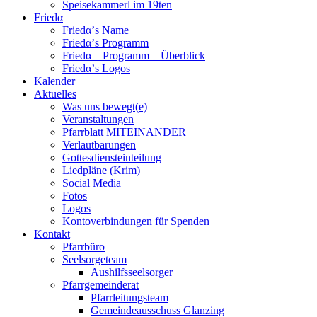
Speisekammerl im 19ten
Friedα
Friedα’s Name
Friedα’s Programm
Friedα – Programm – Überblick
Friedα’s Logos
Kalender
Aktuelles
Was uns bewegt(e)
Veranstaltungen
Pfarrblatt MITEINANDER
Verlautbarungen
Gottesdiensteinteilung
Liedpläne (Krim)
Social Media
Fotos
Logos
Kontoverbindungen für Spenden
Kontakt
Pfarrbüro
Seelsorgeteam
Aushilfsseelsorger
Pfarrgemeinderat
Pfarrleitungsteam
Gemeindeausschuss Glanzing