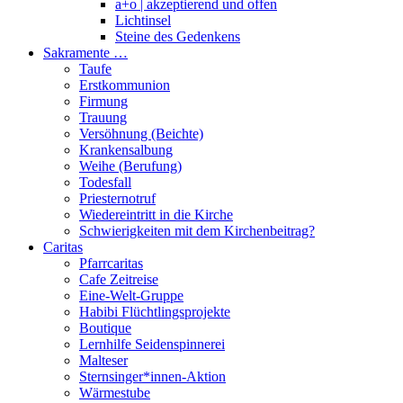
a+o | akzeptierend und offen
Lichtinsel
Steine des Gedenkens
Sakramente …
Taufe
Erstkommunion
Firmung
Trauung
Versöhnung (Beichte)
Krankensalbung
Weihe (Berufung)
Todesfall
Priesternotruf
Wiedereintritt in die Kirche
Schwierigkeiten mit dem Kirchenbeitrag?
Caritas
Pfarrcaritas
Cafe Zeitreise
Eine-Welt-Gruppe
Habibi Flüchtlingsprojekte
Boutique
Lernhilfe Seidenspinnerei
Malteser
Sternsinger*innen-Aktion
Wärmestube