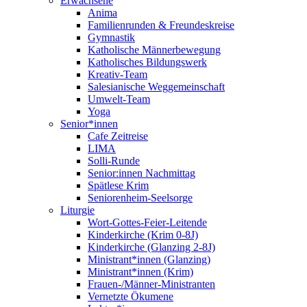
Erwachsene
Anima
Familienrunden & Freundeskreise
Gymnastik
Katholische Männerbewegung
Katholisches Bildungswerk
Kreativ-Team
Salesianische Weggemeinschaft
Umwelt-Team
Yoga
Senior*innen
Cafe Zeitreise
LIMA
Solli-Runde
Senior:innen Nachmittag
Spätlese Krim
Seniorenheim-Seelsorge
Liturgie
Wort-Gottes-Feier-Leitende
Kinderkirche (Krim 0-8J)
Kinderkirche (Glanzing 2-8J)
Ministrant*innen (Glanzing)
Ministrant*innen (Krim)
Frauen-/Männer-Ministranten
Vernetzte Ökumene