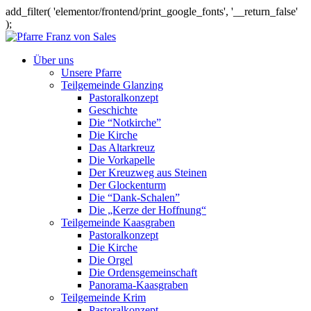
add_filter( 'elementor/frontend/print_google_fonts', '__return_false'
);
Über uns
Unsere Pfarre
Teilgemeinde Glanzing
Pastoralkonzept
Geschichte
Die “Notkirche”
Die Kirche
Das Altarkreuz
Die Vorkapelle
Der Kreuzweg aus Steinen
Der Glockenturm
Die “Dank-Schalen”
Die „Kerze der Hoffnung“
Teilgemeinde Kaasgraben
Pastoralkonzept
Die Kirche
Die Orgel
Die Ordensgemeinschaft
Panorama-Kaasgraben
Teilgemeinde Krim
Pastoralkonzept