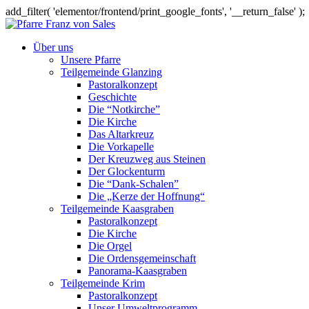
add_filter( 'elementor/frontend/print_google_fonts', '__return_false' );
Über uns
Unsere Pfarre
Teilgemeinde Glanzing
Pastoralkonzept
Geschichte
Die “Notkirche”
Die Kirche
Das Altarkreuz
Die Vorkapelle
Der Kreuzweg aus Steinen
Der Glockenturm
Die “Dank-Schalen”
Die „Kerze der Hoffnung“
Teilgemeinde Kaasgraben
Pastoralkonzept
Die Kirche
Die Orgel
Die Ordensgemeinschaft
Panorama-Kaasgraben
Teilgemeinde Krim
Pastoralkonzept
Unser Umweltprogramm