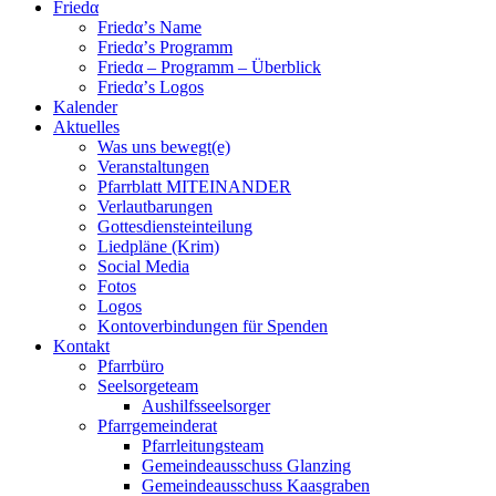
Friedα
Friedα’s Name
Friedα’s Programm
Friedα – Programm – Überblick
Friedα’s Logos
Kalender
Aktuelles
Was uns bewegt(e)
Veranstaltungen
Pfarrblatt MITEINANDER
Verlautbarungen
Gottesdiensteinteilung
Liedpläne (Krim)
Social Media
Fotos
Logos
Kontoverbindungen für Spenden
Kontakt
Pfarrbüro
Seelsorgeteam
Aushilfsseelsorger
Pfarrgemeinderat
Pfarrleitungsteam
Gemeindeausschuss Glanzing
Gemeindeausschuss Kaasgraben