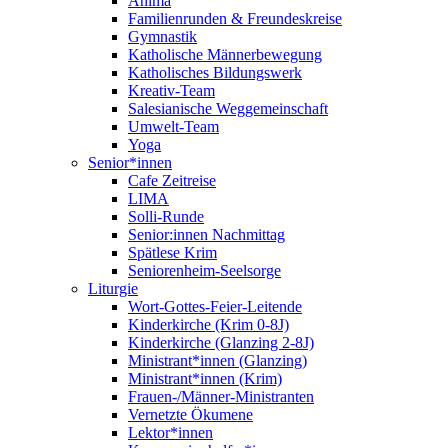
Anima
Familienrunden & Freundeskreise
Gymnastik
Katholische Männerbewegung
Katholisches Bildungswerk
Kreativ-Team
Salesianische Weggemeinschaft
Umwelt-Team
Yoga
Senior*innen
Cafe Zeitreise
LIMA
Solli-Runde
Senior:innen Nachmittag
Spätlese Krim
Seniorenheim-Seelsorge
Liturgie
Wort-Gottes-Feier-Leitende
Kinderkirche (Krim 0-8J)
Kinderkirche (Glanzing 2-8J)
Ministrant*innen (Glanzing)
Ministrant*innen (Krim)
Frauen-/Männer-Ministranten
Vernetzte Ökumene
Lektor*innen