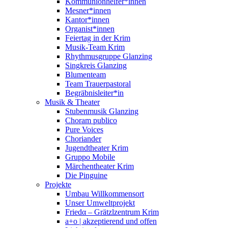
Kommunionhelfer*innen
Mesner*innen
Kantor*innen
Organist*innen
Feiertag in der Krim
Musik-Team Krim
Rhythmusgruppe Glanzing
Singkreis Glanzing
Blumenteam
Team Trauerpastoral
Begräbnisleiter*in
Musik & Theater
Stubenmusik Glanzing
Choram publico
Pure Voices
Choriander
Jugendtheater Krim
Gruppo Mobile
Märchentheater Krim
Die Pinguine
Projekte
Umbau Willkommensort
Unser Umweltprojekt
Friedα – Grätzlzentrum Krim
a+o | akzeptierend und offen