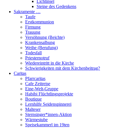
Lichtinsel
Steine des Gedenkens
Sakramente …
Taufe
Erstkommunion
Firmung
Trauung
Versöhnung (Beichte)
Krankensalbung
Weihe (Berufung)
Todesfall
Priesternotruf
Wiedereintritt in die Kirche
Schwierigkeiten mit dem Kirchenbeitrag?
Caritas
Pfarrcaritas
Cafe Zeitreise
Eine-Welt-Gruppe
Habibi Flüchtlingsprojekte
Boutique
Lernhilfe Seidenspinnerei
Malteser
Sternsinger*innen-Aktion
Wärmestube
Speisekammerl im 19ten