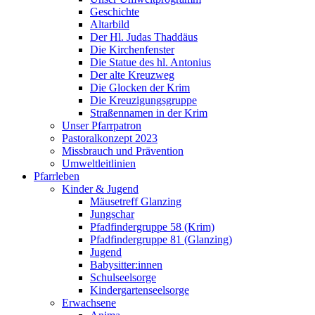
Geschichte
Altarbild
Der Hl. Judas Thaddäus
Die Kirchenfenster
Die Statue des hl. Antonius
Der alte Kreuzweg
Die Glocken der Krim
Die Kreuzigungsgruppe
Straßennamen in der Krim
Unser Pfarrpatron
Pastoralkonzept 2023
Missbrauch und Prävention
Umweltleitlinien
Pfarrleben
Kinder & Jugend
Mäusetreff Glanzing
Jungschar
Pfadfindergruppe 58 (Krim)
Pfadfindergruppe 81 (Glanzing)
Jugend
Babysitter:innen
Schulseelsorge
Kindergartenseelsorge
Erwachsene