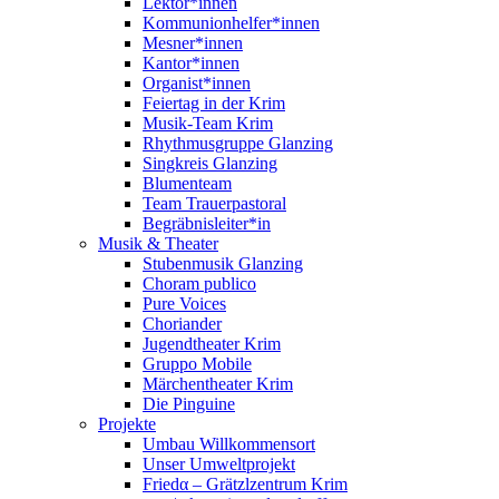
Lektor*innen
Kommunionhelfer*innen
Mesner*innen
Kantor*innen
Organist*innen
Feiertag in der Krim
Musik-Team Krim
Rhythmusgruppe Glanzing
Singkreis Glanzing
Blumenteam
Team Trauerpastoral
Begräbnisleiter*in
Musik & Theater
Stubenmusik Glanzing
Choram publico
Pure Voices
Choriander
Jugendtheater Krim
Gruppo Mobile
Märchentheater Krim
Die Pinguine
Projekte
Umbau Willkommensort
Unser Umweltprojekt
Friedα – Grätzlzentrum Krim