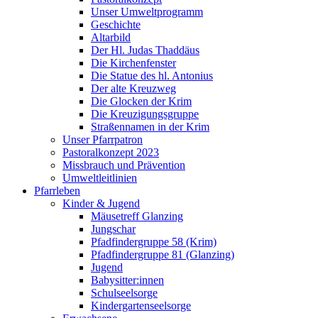
Unser Umweltprogramm
Geschichte
Altarbild
Der Hl. Judas Thaddäus
Die Kirchenfenster
Die Statue des hl. Antonius
Der alte Kreuzweg
Die Glocken der Krim
Die Kreuzigungsgruppe
Straßennamen in der Krim
Unser Pfarrpatron
Pastoralkonzept 2023
Missbrauch und Prävention
Umweltleitlinien
Pfarrleben
Kinder & Jugend
Mäusetreff Glanzing
Jungschar
Pfadfindergruppe 58 (Krim)
Pfadfindergruppe 81 (Glanzing)
Jugend
Babysitter:innen
Schulseelsorge
Kindergartenseelsorge