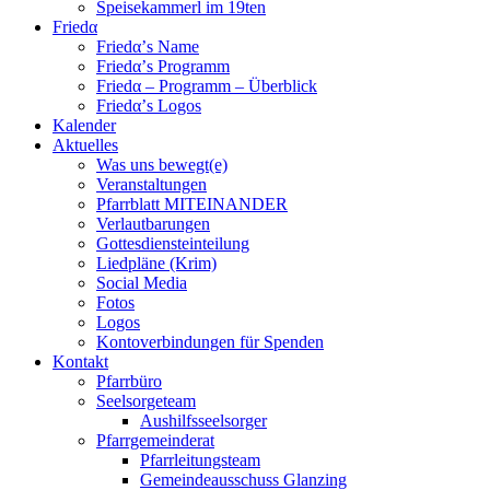
Speisekammerl im 19ten
Friedα
Friedα’s Name
Friedα’s Programm
Friedα – Programm – Überblick
Friedα’s Logos
Kalender
Aktuelles
Was uns bewegt(e)
Veranstaltungen
Pfarrblatt MITEINANDER
Verlautbarungen
Gottesdiensteinteilung
Liedpläne (Krim)
Social Media
Fotos
Logos
Kontoverbindungen für Spenden
Kontakt
Pfarrbüro
Seelsorgeteam
Aushilfsseelsorger
Pfarrgemeinderat
Pfarrleitungsteam
Gemeindeausschuss Glanzing