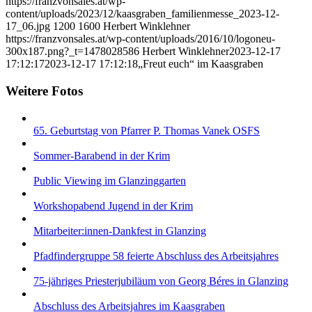
https://franzvonsales.at/wp-
content/uploads/2023/12/kaasgraben_familienmesse_2023-12-
17_06.jpg
1200
1600
Herbert Winklehner
https://franzvonsales.at/wp-content/uploads/2016/10/logoneu-
300x187.png?_t=1478028586
Herbert Winklehner
2023-12-17
17:12:17
2023-12-17 17:12:18
„Freut euch“ im Kaasgraben
Weitere Fotos
65. Geburtstag von Pfarrer P. Thomas Vanek OSFS
Sommer-Barabend in der Krim
Public Viewing im Glanzinggarten
Workshopabend Jugend in der Krim
Mitarbeiter:innen-Dankfest in Glanzing
Pfadfindergruppe 58 feierte Abschluss des Arbeitsjahres
75-jähriges Priesterjubiläum von Georg Béres in Glanzing
Abschluss des Arbeitsjahres im Kaasgraben