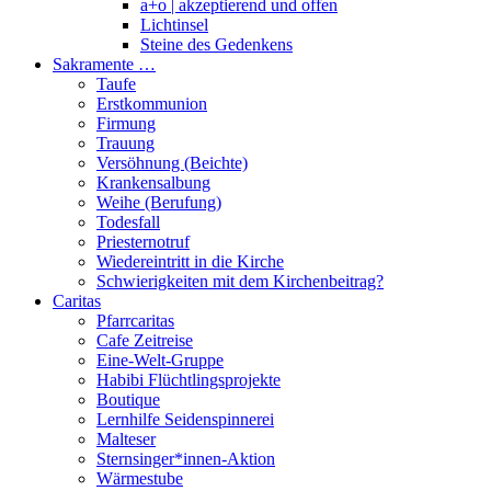
a+o | akzeptierend und offen
Lichtinsel
Steine des Gedenkens
Sakramente …
Taufe
Erstkommunion
Firmung
Trauung
Versöhnung (Beichte)
Krankensalbung
Weihe (Berufung)
Todesfall
Priesternotruf
Wiedereintritt in die Kirche
Schwierigkeiten mit dem Kirchenbeitrag?
Caritas
Pfarrcaritas
Cafe Zeitreise
Eine-Welt-Gruppe
Habibi Flüchtlingsprojekte
Boutique
Lernhilfe Seidenspinnerei
Malteser
Sternsinger*innen-Aktion
Wärmestube