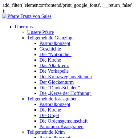
add_filter( 'elementor/frontend/print_google_fonts', '__return_false'
);
Über uns
Unsere Pfarre
Teilgemeinde Glanzing
Pastoralkonzept
Geschichte
Die “Notkirche”
Die Kirche
Das Altarkreuz
Die Vorkapelle
Der Kreuzweg aus Steinen
Der Glockenturm
Die “Dank-Schalen”
Die „Kerze der Hoffnung“
Teilgemeinde Kaasgraben
Pastoralkonzept
Die Kirche
Die Orgel
Die Ordensgemeinschaft
Panorama-Kaasgraben
Teilgemeinde Krim
Pastoralkonzept