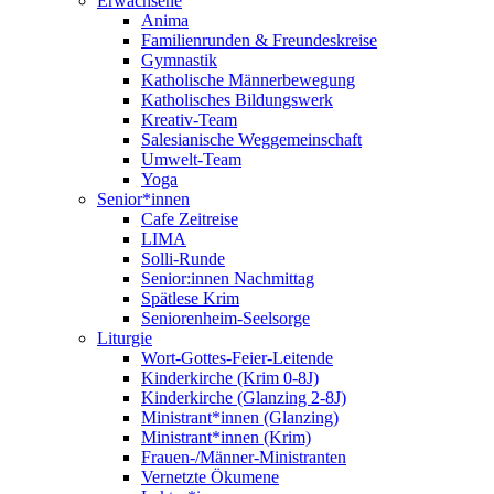
Erwachsene
Anima
Familienrunden & Freundeskreise
Gymnastik
Katholische Männerbewegung
Katholisches Bildungswerk
Kreativ-Team
Salesianische Weggemeinschaft
Umwelt-Team
Yoga
Senior*innen
Cafe Zeitreise
LIMA
Solli-Runde
Senior:innen Nachmittag
Spätlese Krim
Seniorenheim-Seelsorge
Liturgie
Wort-Gottes-Feier-Leitende
Kinderkirche (Krim 0-8J)
Kinderkirche (Glanzing 2-8J)
Ministrant*innen (Glanzing)
Ministrant*innen (Krim)
Frauen-/Männer-Ministranten
Vernetzte Ökumene