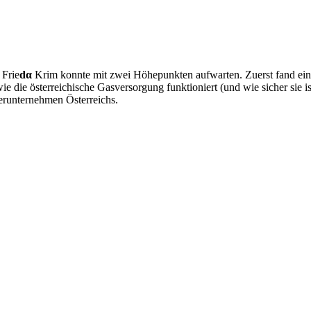
 Frie
d
α
Krim konnte mit zwei Höhepunkten aufwarten. Zuerst fand eine
wie die österreichische Gasversorgung funktioniert (und wie sicher sie
erunternehmen Österreichs.