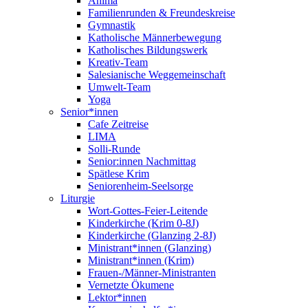
Anima
Familienrunden & Freundeskreise
Gymnastik
Katholische Männerbewegung
Katholisches Bildungswerk
Kreativ-Team
Salesianische Weggemeinschaft
Umwelt-Team
Yoga
Senior*innen
Cafe Zeitreise
LIMA
Solli-Runde
Senior:innen Nachmittag
Spätlese Krim
Seniorenheim-Seelsorge
Liturgie
Wort-Gottes-Feier-Leitende
Kinderkirche (Krim 0-8J)
Kinderkirche (Glanzing 2-8J)
Ministrant*innen (Glanzing)
Ministrant*innen (Krim)
Frauen-/Männer-Ministranten
Vernetzte Ökumene
Lektor*innen