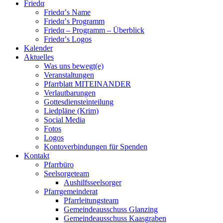
Friedα
Friedα’s Name
Friedα’s Programm
Friedα – Programm – Überblick
Friedα’s Logos
Kalender
Aktuelles
Was uns bewegt(e)
Veranstaltungen
Pfarrblatt MITEINANDER
Verlautbarungen
Gottesdiensteinteilung
Liedpläne (Krim)
Social Media
Fotos
Logos
Kontoverbindungen für Spenden
Kontakt
Pfarrbüro
Seelsorgeteam
Aushilfsseelsorger
Pfarrgemeinderat
Pfarrleitungsteam
Gemeindeausschuss Glanzing
Gemeindeausschuss Kaasgraben