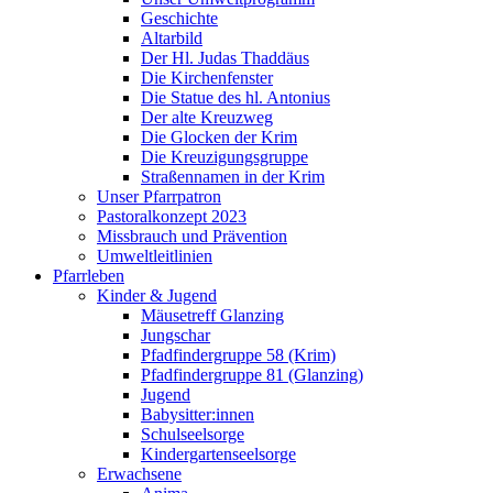
Geschichte
Altarbild
Der Hl. Judas Thaddäus
Die Kirchenfenster
Die Statue des hl. Antonius
Der alte Kreuzweg
Die Glocken der Krim
Die Kreuzigungsgruppe
Straßennamen in der Krim
Unser Pfarrpatron
Pastoralkonzept 2023
Missbrauch und Prävention
Umweltleitlinien
Pfarrleben
Kinder & Jugend
Mäusetreff Glanzing
Jungschar
Pfadfindergruppe 58 (Krim)
Pfadfindergruppe 81 (Glanzing)
Jugend
Babysitter:innen
Schulseelsorge
Kindergartenseelsorge
Erwachsene