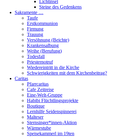
Lichtinsel
Steine des Gedenkens
Sakramente …
Taufe
Erstkommunion
Firmung
Trauung
Versöhnung (Beichte)
Krankensalbung
Weihe (Berufung)
Todesfall
Priesternotruf
Wiedereintritt in die Kirche
Schwierigkeiten mit dem Kirchenbeitrag?
Caritas
Pfarrcaritas
Cafe Zeitreise
Eine-Welt-Gruppe
Habibi Flüchtlingsprojekte
Boutique
Lernhilfe Seidenspinnerei
Malteser
Sternsinger*innen-Aktion
Wärmestube
Speisekammerl im 19ten