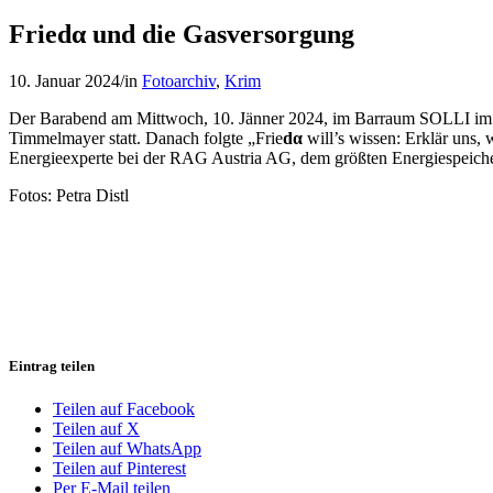
Friedα und die Gasversorgung
10. Januar 2024
/
in
Fotoarchiv
,
Krim
Der Barabend am Mittwoch, 10. Jänner 2024, im Barraum SOLLI im
Timmelmayer statt. Danach folgte „Frie
d
α
will’s wissen: Erklär uns, 
Energieexperte bei der RAG Austria AG, dem größten Energiespeich
Fotos: Petra Distl
Eintrag teilen
Teilen auf Facebook
Teilen auf X
Teilen auf WhatsApp
Teilen auf Pinterest
Per E-Mail teilen