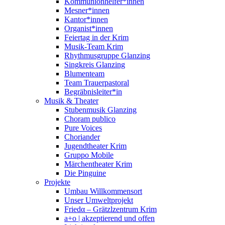
Kommunionhelfer*innen
Mesner*innen
Kantor*innen
Organist*innen
Feiertag in der Krim
Musik-Team Krim
Rhythmusgruppe Glanzing
Singkreis Glanzing
Blumenteam
Team Trauerpastoral
Begräbnisleiter*in
Musik & Theater
Stubenmusik Glanzing
Choram publico
Pure Voices
Choriander
Jugendtheater Krim
Gruppo Mobile
Märchentheater Krim
Die Pinguine
Projekte
Umbau Willkommensort
Unser Umweltprojekt
Friedα – Grätzlzentrum Krim
a+o | akzeptierend und offen