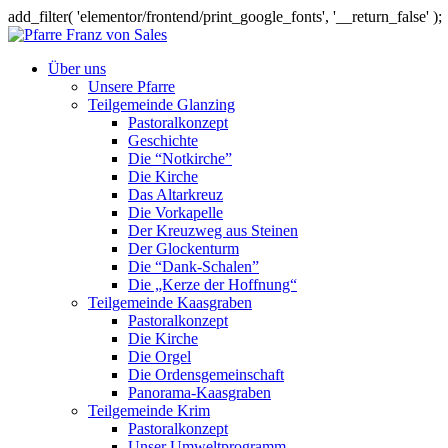
add_filter( 'elementor/frontend/print_google_fonts', '__return_false' );
Über uns
Unsere Pfarre
Teilgemeinde Glanzing
Pastoralkonzept
Geschichte
Die “Notkirche”
Die Kirche
Das Altarkreuz
Die Vorkapelle
Der Kreuzweg aus Steinen
Der Glockenturm
Die “Dank-Schalen”
Die „Kerze der Hoffnung“
Teilgemeinde Kaasgraben
Pastoralkonzept
Die Kirche
Die Orgel
Die Ordensgemeinschaft
Panorama-Kaasgraben
Teilgemeinde Krim
Pastoralkonzept
Unser Umweltprogramm