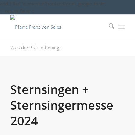
add_filter( 'elementor/frontend/print_google_fonts',
'__return_false' );
Was die Pfarre bewegt
Sternsingen +
Sternsingermesse
2024