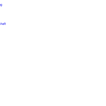
ng
haft