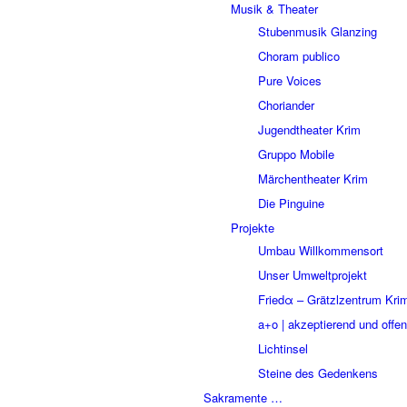
Musik & Theater
Stubenmusik Glanzing
Choram publico
Pure Voices
Choriander
Jugendtheater Krim
Gruppo Mobile
Märchentheater Krim
Die Pinguine
Projekte
Umbau Willkommensort
Unser Umweltprojekt
Friedα – Grätzlzentrum Kri
a+o | akzeptierend und offen
Lichtinsel
Steine des Gedenkens
Sakramente …