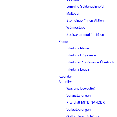
Lernhilfe Seidenspinnerei
Malteser
Sternsinger*innen-Aktion
Wärmestube
Speisekammerl im 19ten
Friedα
Friedα’s Name
Friedα’s Programm
Friedα – Programm – Überblick
Friedα’s Logos
Kalender
Aktuelles
Was uns bewegt(e)
Veranstaltungen
Pfarrblatt MITEINANDER
Verlautbarungen
Gottesdiensteinteilung