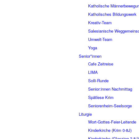
Katholische Männerbewegu
Katholisches Bildungswerk
Kreativ-Team
Salesianische Weggemeinsc
Umwelt-Team
Yoga
Senior*innen
Cafe Zeitreise
LIMA
Solli-Runde
Senior:innen Nachmittag
Spätlese Krim
Seniorenheim-Seelsorge
Liturgie
Wort-Gottes-Feier-Leitende
Kinderkirche (Krim 0-8J)
Kinderkirche (Glanzing 2-8J)