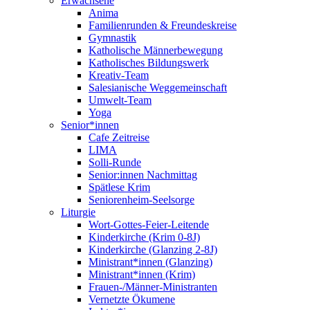
Erwachsene
Anima
Familienrunden & Freundeskreise
Gymnastik
Katholische Männerbewegung
Katholisches Bildungswerk
Kreativ-Team
Salesianische Weggemeinschaft
Umwelt-Team
Yoga
Senior*innen
Cafe Zeitreise
LIMA
Solli-Runde
Senior:innen Nachmittag
Spätlese Krim
Seniorenheim-Seelsorge
Liturgie
Wort-Gottes-Feier-Leitende
Kinderkirche (Krim 0-8J)
Kinderkirche (Glanzing 2-8J)
Ministrant*innen (Glanzing)
Ministrant*innen (Krim)
Frauen-/Männer-Ministranten
Vernetzte Ökumene