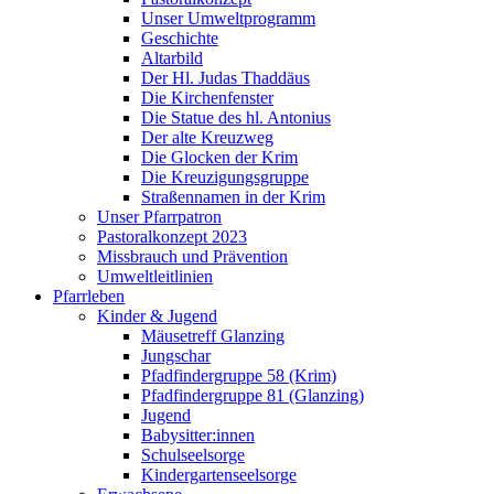
Unser Umweltprogramm
Geschichte
Altarbild
Der Hl. Judas Thaddäus
Die Kirchenfenster
Die Statue des hl. Antonius
Der alte Kreuzweg
Die Glocken der Krim
Die Kreuzigungsgruppe
Straßennamen in der Krim
Unser Pfarrpatron
Pastoralkonzept 2023
Missbrauch und Prävention
Umweltleitlinien
Pfarrleben
Kinder & Jugend
Mäusetreff Glanzing
Jungschar
Pfadfindergruppe 58 (Krim)
Pfadfindergruppe 81 (Glanzing)
Jugend
Babysitter:innen
Schulseelsorge
Kindergartenseelsorge