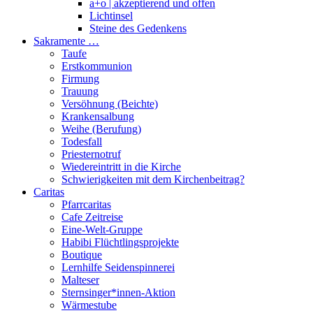
a+o | akzeptierend und offen
Lichtinsel
Steine des Gedenkens
Sakramente …
Taufe
Erstkommunion
Firmung
Trauung
Versöhnung (Beichte)
Krankensalbung
Weihe (Berufung)
Todesfall
Priesternotruf
Wiedereintritt in die Kirche
Schwierigkeiten mit dem Kirchenbeitrag?
Caritas
Pfarrcaritas
Cafe Zeitreise
Eine-Welt-Gruppe
Habibi Flüchtlingsprojekte
Boutique
Lernhilfe Seidenspinnerei
Malteser
Sternsinger*innen-Aktion
Wärmestube