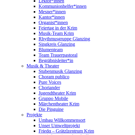
Lektor*innen
Kommunionhelfer*innen
Mesner*innen
Kantor*innen
Organist*innen
Feiertag in der Krim
Musik-Team Krim
Rhythmusgruppe Glanzing
Singkreis Glanzing
Blumenteam
Team Trauerpastoral
Begräbnisleiter*in
Musik & Theater
Stubenmusik Glanzing
Choram publico
Pure Voices
Choriander
Jugendtheater Krim
Gruppo Mobile
Märchentheater Krim
Die Pinguine
Projekte
Umbau Willkommensort
Unser Umweltprojekt
Friedα – Grätzlzentrum Krim