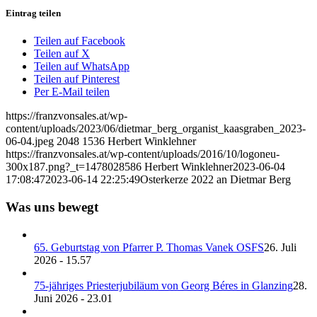
Eintrag teilen
Teilen auf Facebook
Teilen auf X
Teilen auf WhatsApp
Teilen auf Pinterest
Per E-Mail teilen
https://franzvonsales.at/wp-
content/uploads/2023/06/dietmar_berg_organist_kaasgraben_2023-
06-04.jpeg
2048
1536
Herbert Winklehner
https://franzvonsales.at/wp-content/uploads/2016/10/logoneu-
300x187.png?_t=1478028586
Herbert Winklehner
2023-06-04
17:08:47
2023-06-14 22:25:49
Osterkerze 2022 an Dietmar Berg
Was uns bewegt
65. Geburtstag von Pfarrer P. Thomas Vanek OSFS
26. Juli
2026 - 15.57
75-jähriges Priesterjubiläum von Georg Béres in Glanzing
28.
Juni 2026 - 23.01