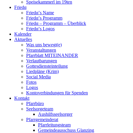
Speisekammerl im 19ten
Friedα
Friedα’s Name
Friedα’s Programm
Friedα – Programm – Überblick
Friedα’s Logos
Kalender
Aktuelles
Was uns bewegt(e)
Veranstaltungen
Pfarrblatt MITEINANDER
Verlautbarungen
Gottesdiensteinteilung
Liedpläne (Krim)
Social Media
Fotos
Logos
Kontoverbindungen für Spenden
Kontakt
Pfarrbüro
Seelsorgeteam
Aushilfsseelsorger
Pfarrgemeinderat
Pfarrleitungsteam
Gemeindeausschuss Glanzing