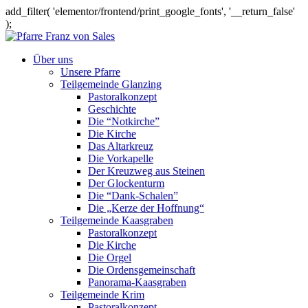
add_filter( 'elementor/frontend/print_google_fonts', '__return_false'
);
Über uns
Unsere Pfarre
Teilgemeinde Glanzing
Pastoralkonzept
Geschichte
Die “Notkirche”
Die Kirche
Das Altarkreuz
Die Vorkapelle
Der Kreuzweg aus Steinen
Der Glockenturm
Die “Dank-Schalen”
Die „Kerze der Hoffnung“
Teilgemeinde Kaasgraben
Pastoralkonzept
Die Kirche
Die Orgel
Die Ordensgemeinschaft
Panorama-Kaasgraben
Teilgemeinde Krim
Pastoralkonzept